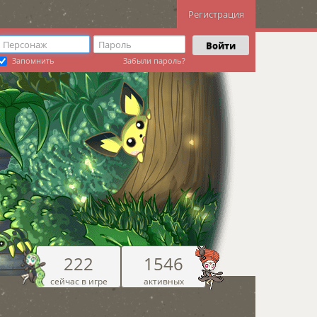
Регистрация
Войти
Запомнить
Забыли пароль?
222
1546
сейчас в игре
активных
игроков