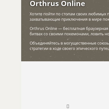
Orthrus Online
Хотите пойти по стопам своих любимых 
захватывающие приключения в мире по
Orthrus Online — бесплатная браузерная
битвах со своими покемонами, ловить н
Объединяйтесь в могущественные союзы 
стратегии в ходе своего эпического путе