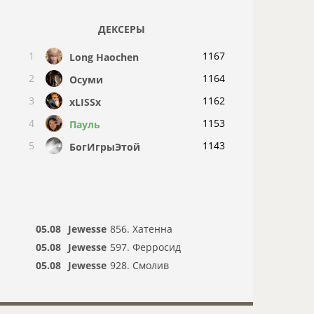
ДЕКСЕРЫ
1
1167
Long Haochen
2
1164
Осуми
3
1162
xLISSx
4
1153
Пауль
5
1143
БогИгрыЭтой
05.08
Jewesse
856. Хатенна
05.08
Jewesse
597. Ферросид
05.08
Jewesse
928. Смолив