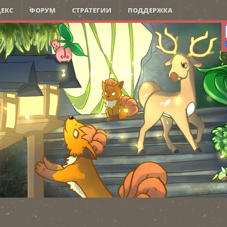
ЕКС
ФОРУМ
СТРАТЕГИИ
ПОДДЕРЖКА