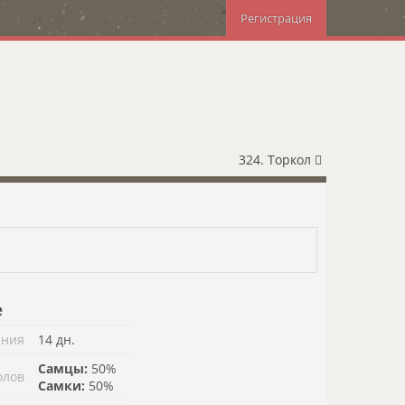
Регистрация
324. Торкол
е
ения
14 дн.
Самцы:
50%
олов
Самки:
50%