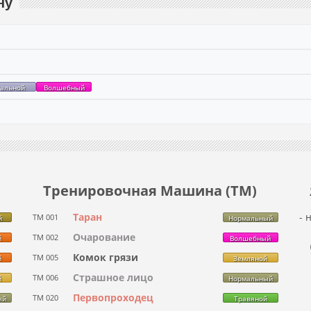
ну
тальной
Волшебный
Тренировочная Машина (ТМ)
Таран
- 
ТМ 001
й
Нормальный
Очарование
ТМ 002
й
Волшебный
Комок грязи
ТМ 005
й
Земляной
Страшное лицо
ТМ 006
й
Нормальный
Первопроходец
ТМ 020
ый
Травяной