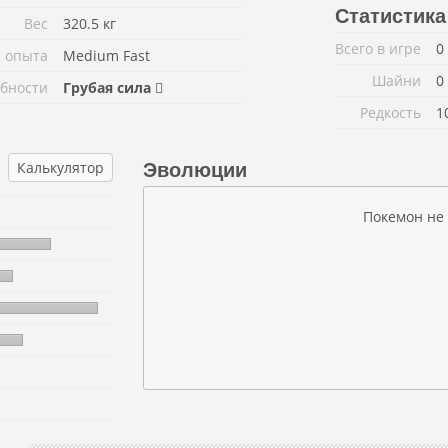
Статистика
Вес
320.5 кг
Всего в игре
0
 опыта
Medium Fast
Шайни
0
бности
Грубая сила
Редкость
1
Калькулятор
Эволюции
Покемон не