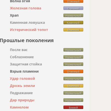
Волна огня
Огненный
Железная голова
Стальной
Храп
Нормальный
Каменная ловушка
Каменный
Истерический топот
Земляной
Прошлые поколения
После вас
Нормальный
Соблазнение
Нормальный
Защитная стойка
Нормальный
Взрыв пламени
Огненный
Удар головой
Нормальный
Дрожь земли
Земляной
Подражание
Нормальный
Дар природы
Нормальный
Камнелом
Боевой