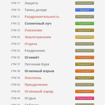
Защита
УТМ 17
Нормальный
Танец дождя
УТМ 18
Водный
Раздражительность
УТМ 21
Нормальный
Солнечный луч
УТМ 22
Травяной
Унижение
УТМ 23
Каменный
Землетрясение
УТМ 26
Земляной
Отдача
УТМ 27
Нормальный
Раздвоение
УТМ 32
Нормальный
Огнемёт
УТМ 35
Огненный
Песчаная буря
УТМ 37
Каменный
Огненный взрыв
УТМ 38
Огненный
Оползень
УТМ 39
Каменный
Преодоление
УТМ 42
Нормальный
Огненный заряд
УТМ 43
Огненный
Отдых
УТМ 44
Психический
Соблазн
УТМ 45