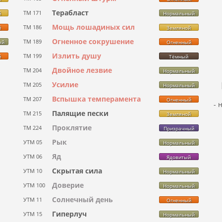
Терабласт
ТМ 171
й
Нормальный
Мощь лошадиных сил
ТМ 186
й
Земляной
Огненное сокрушение
ТМ 189
ый
Огненный
Излить душу
ТМ 199
й
Тёмный
Двойное лезвие
ТМ 204
Нормальный
Усилие
ТМ 205
Нормальный
Вспышка темперамента
ТМ 207
Огненный
- 
Палящие пески
ТМ 215
Земляной
Проклятие
ТМ 224
Призрачный
Рык
УТМ 05
Нормальный
Яд
УТМ 06
Ядовитый
Скрытая сила
УТМ 10
Нормальный
Доверие
УТМ 100
Нормальный
Солнечный день
УТМ 11
Огненный
Гиперлуч
УТМ 15
Нормальный