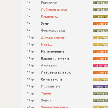
Рычание
1 ур.
Нормальн
Лобовая атака
1 ур.
Нормальн
Камнепад
1 ур.
Каменны
Угли
5 ур.
Огненны
Фокусировка
8 ур.
Нормальн
Дрожь земли
12 ур.
Земляно
Наезд
12 ур.
Земляно
Испепеление
15 ур.
Огненны
Взрыв пламени
15 ур.
Огненны
Амнезия
19 ур.
Психическ
Лавовый плевок
22 ур.
Огненны
Сила земли
26 ур.
Земляно
Проклятие
29 ур.
Призрачн
Таран
31 ур.
Нормальн
Зевок
39 ур.
Нормальн
Землетрясение
40 ур.
Земляно