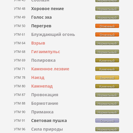
Нормальный
Хоровое пение
УТМ 48
Нормальный
Голос эха
УТМ 49
Нормальный
Перегрев
УТМ 50
Огненный
Блуждающий огонь
УТМ 61
Огненный
Взрыв
УТМ 64
Нормальный
Гигаимпульс
УТМ 68
Нормальный
Полировка
УТМ 69
Каменный
Каменное лезвие
УТМ 71
Каменный
Наезд
УТМ 78
Земляной
Камнепад
УТМ 80
Каменный
Провокация
УТМ 87
Нормальный
Бормотание
УТМ 88
Нормальный
Приманка
УТМ 90
Нормальный
Световая пушка
УТМ 91
Стальной
Сила природы
УТМ 96
Нормальный