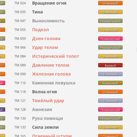
Вращение огня
ТМ 024
ый
Огненный
Тина
ТМ 035
ый
Земляной
Выносливость
ТМ 047
й
Нормальный
Подкоп
ТМ 055
й
Земляной
Дзен-голова
ТМ 059
ый
Психический
Удар телом
ТМ 066
й
Нормальный
Истерический топот
ТМ 084
й
Земляной
Давление телом
ТМ 089
й
Боевой
Железная голова
ТМ 099
й
Стальной
Каменная ловушка
ТМ 116
ий
Каменный
Волна огня
ТМ 118
й
Огненный
Тяжёлый удар
ТМ 121
й
Стальной
Амнезия
ТМ 128
ый
Психический
Рука помощи
ТМ 130
ый
Нормальный
Сила земли
ТМ 133
ый
Земляной
Огненный штурм
ТМ 165
й
Огненный