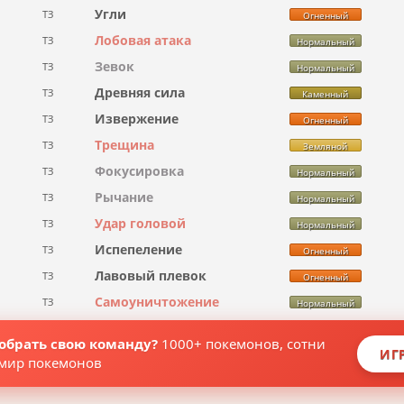
Угли
ТЗ
Огненный
Лобовая атака
ТЗ
Нормальный
Зевок
ТЗ
Нормальный
Древняя сила
ТЗ
Каменный
Извержение
ТЗ
Огненный
Трещина
ТЗ
Земляной
Фокусировка
ТЗ
Нормальный
Рычание
ТЗ
Нормальный
Удар головой
ТЗ
Нормальный
Испепеление
ТЗ
Огненный
Лавовый плевок
ТЗ
Огненный
Самоуничтожение
ТЗ
Нормальный
собрать свою команду?
1000+ покемонов, сотни
ИГ
 мир покемонов
формация