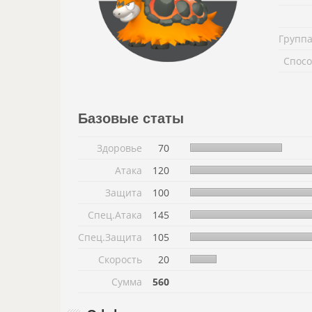
Группа
Спосо
Базовые статы
Здоровье
70
Атака
120
Защита
100
Спец.Атака
145
Спец.Защита
105
Скорость
20
Сумма
560