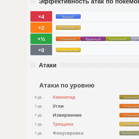
Эффективность атак по покемо
×4
Водный
×2
Земляной
×½
Огненный
Ядовитый
Насекомый
С
×0
Электрический
Атаки
Атаки по уровню
Камнепад
e ур.
Каменны
Угли
1 ур.
Огненны
Извержение
1 ур.
Огненны
Трещина
1 ур.
Земляно
Фокусировка
1 ур.
Нормальн