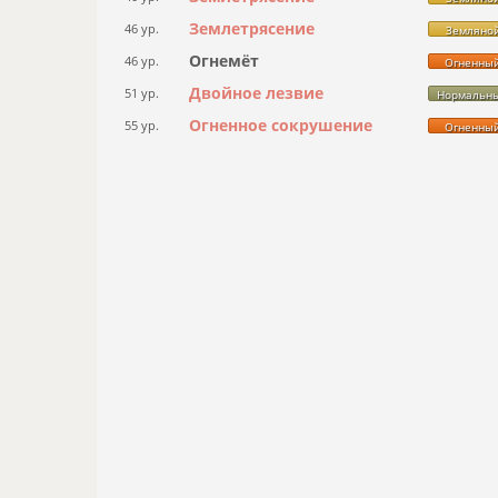
Землетрясение
46 ур.
Земляно
Огнемёт
46 ур.
Огненны
Двойное лезвие
51 ур.
Нормальн
Огненное сокрушение
55 ур.
Огненны