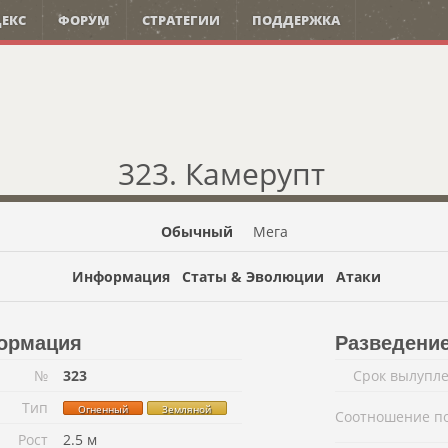
ЕКС
ФОРУМ
СТРАТЕГИИ
ПОДДЕРЖКА
323. Камерупт
Обычный
Мега
Информация
Статы & Эволюции
Атаки
ормация
Разведени
№
323
Срок вылупл
Тип
Огненный
Земляной
Соотношение п
Рост
2.5 м