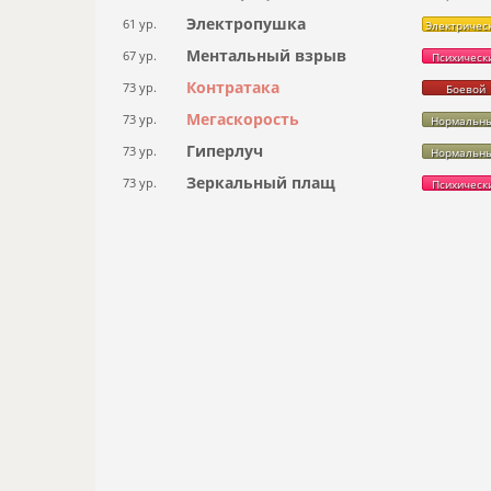
Электропушка
61 ур.
Электричес
Ментальный взрыв
67 ур.
Психическ
Контратака
73 ур.
Боевой
Мегаскорость
73 ур.
Нормальн
Гиперлуч
73 ур.
Нормальн
Зеркальный плащ
73 ур.
Психическ