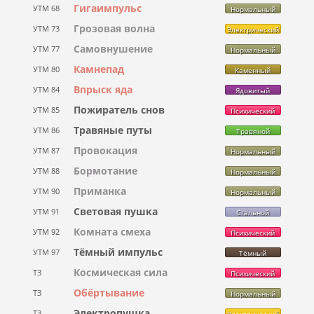
Гигаимпульс
УТМ 68
Нормальный
Грозовая волна
УТМ 73
Электрический
Самовнушение
УТМ 77
Нормальный
Камнепад
УТМ 80
Каменный
Впрыск яда
УТМ 84
Ядовитый
Пожиратель снов
УТМ 85
Психический
Травяные путы
УТМ 86
Травяной
Провокация
УТМ 87
Нормальный
Бормотание
УТМ 88
Нормальный
Приманка
УТМ 90
Нормальный
Световая пушка
УТМ 91
Стальной
Комната смеха
УТМ 92
Психический
Тёмный импульс
УТМ 97
Тёмный
Космическая сила
ТЗ
Психический
Обёртывание
ТЗ
Нормальный
Электропушка
ТЗ
Электрический