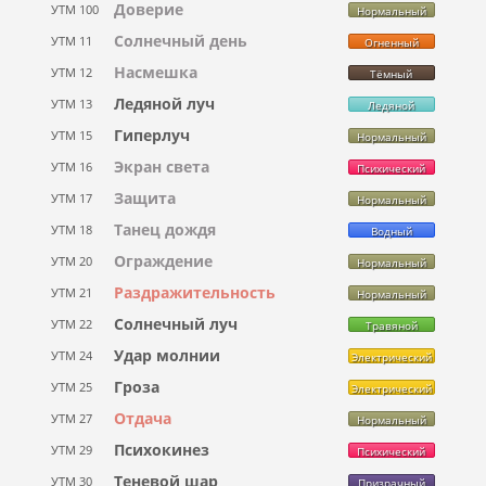
Доверие
УТМ 100
Нормальный
Солнечный день
УТМ 11
Огненный
Насмешка
УТМ 12
Тёмный
Ледяной луч
УТМ 13
Ледяной
Гиперлуч
УТМ 15
Нормальный
Экран света
УТМ 16
Психический
Защита
УТМ 17
Нормальный
Танец дождя
УТМ 18
Водный
Ограждение
УТМ 20
Нормальный
Раздражительность
УТМ 21
Нормальный
Солнечный луч
УТМ 22
Травяной
Удар молнии
УТМ 24
Электрический
Гроза
УТМ 25
Электрический
Отдача
УТМ 27
Нормальный
Психокинез
УТМ 29
Психический
Теневой шар
УТМ 30
Призрачный