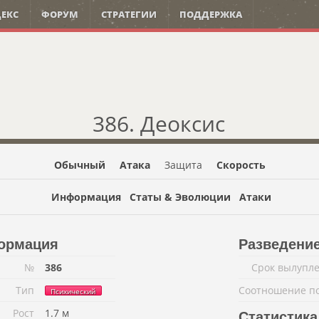
ЕКС
ФОРУМ
СТРАТЕГИИ
ПОДДЕРЖКА
386. Деоксис
Обычный
Атака
Защита
Скорость
Информация
Статы & Эволюции
Атаки
ормация
Разведени
№
386
Срок вылупл
Тип
Соотношение п
Психический
Рост
1.7 м
Статистика