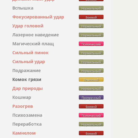
Вспышка
Нормальный
Фокусированный удар
Боевой
Удар головой
Нормальный
Лазерное наведение
Нормальный
Магический плащ
Психический
Сильный пинок
Нормальный
Сильный удар
Нормальный
Подражание
Нормальный
Комок грязи
Земляной
Дар природы
Нормальный
Кошмар
Призрачный
Разогрев
Боевой
Психозамена
Психический
Переработка
Нормальный
Камнелом
Боевой