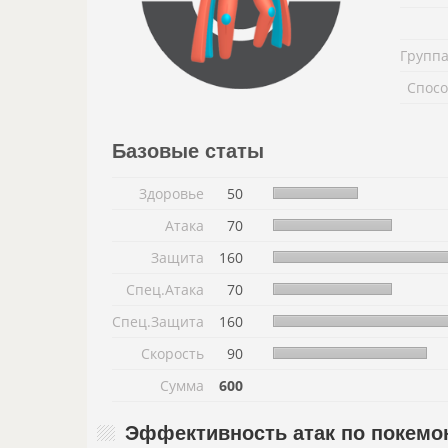
Группа
Спосо
Базовые статы
Здоровье
50
Атака
70
Защита
160
Спец.Атака
70
Спец.Защита
160
Скорость
90
Сумма
600
Эффективность атак по покемо