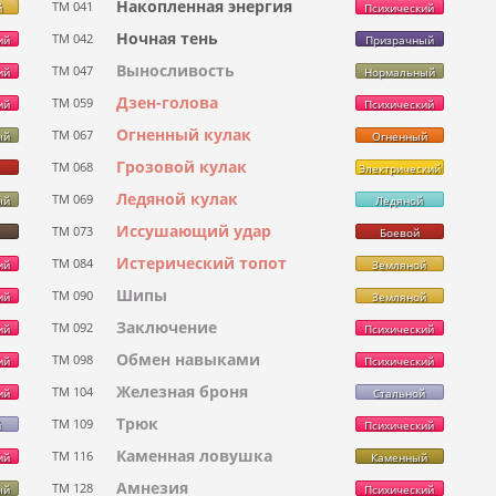
Накопленная энергия
ТМ 041
й
Психический
Ночная тень
ТМ 042
ий
Призрачный
Выносливость
ТМ 047
ий
Нормальный
Дзен-голова
ТМ 059
ий
Психический
Огненный кулак
ТМ 067
ый
Огненный
Грозовой кулак
ТМ 068
Электрический
Ледяной кулак
ТМ 069
ый
Ледяной
Иссушающий удар
ТМ 073
Боевой
Истерический топот
ТМ 084
ий
Земляной
Шипы
ТМ 090
ий
Земляной
Заключение
ТМ 092
ий
Психический
Обмен навыками
ТМ 098
ий
Психический
Железная броня
ТМ 104
ий
Стальной
Трюк
ТМ 109
й
Психический
Каменная ловушка
ТМ 116
ий
Каменный
Амнезия
ТМ 128
ый
Психический