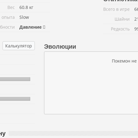
Вес
60.8 кг
Всего в игре
6
 опыта
Slow
Шайни
2
бности
Давление
Редкость
9
Калькулятор
Эволюции
Покемон не
ну