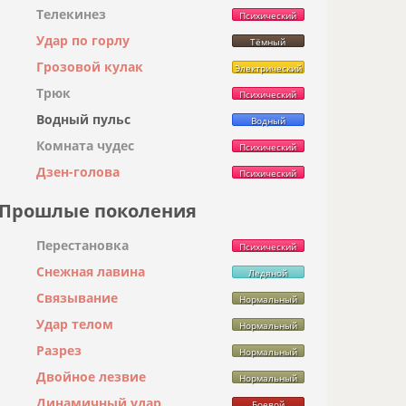
Телекинез
Психический
Удар по горлу
Тёмный
Грозовой кулак
Электрический
Трюк
Психический
Водный пульс
Водный
Комната чудес
Психический
Дзен-голова
Психический
Прошлые поколения
Перестановка
Психический
Снежная лавина
Ледяной
Связывание
Нормальный
Удар телом
Нормальный
Разрез
Нормальный
Двойное лезвие
Нормальный
Динамичный удар
Боевой