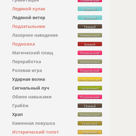
Психический
Ледяной кулак
Ледяной
Ледяной ветер
Ледяной
Подзатыльник
Тёмный
Лазерное наведение
Нормальный
Подножка
Боевой
Магический плащ
Психический
Переработка
Нормальный
Ролевая игра
Психический
Ударная волна
Электрический
Сигнальный луч
Насекомый
Обмен навыками
Психический
Грабёж
Тёмный
Храп
Нормальный
Каменная ловушка
Каменный
Истерический топот
Земляной