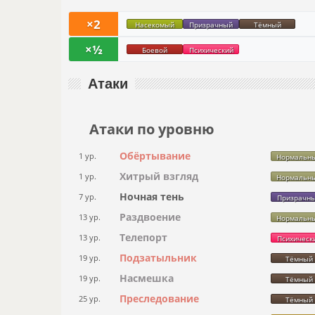
×2
Насекомый
Призрачный
Тёмный
×½
Боевой
Психический
Атаки
Атаки по уровню
Обёртывание
1 ур.
Нормальн
Хитрый взгляд
1 ур.
Нормальн
Ночная тень
7 ур.
Призрачн
Раздвоение
13 ур.
Нормальн
Телепорт
13 ур.
Психическ
Подзатыльник
19 ур.
Тёмный
Насмешка
19 ур.
Тёмный
Преследование
25 ур.
Тёмный