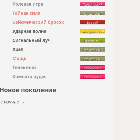
Ролевая игра
Психический
Тайная сила
Нормальный
Сейсмический бросок
Боевой
Ударная волна
Электрический
Сигнальный луч
Насекомый
Храп
Нормальный
Мощь
Нормальный
Телекинез
Психический
Комната чудес
Психический
Новое поколение
не изучает -