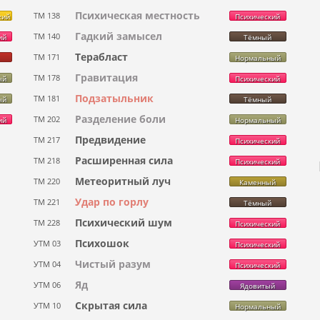
Психическая местность
ТМ 138
кий
Психический
Гадкий замысел
ТМ 140
ий
Тёмный
Терабласт
ТМ 171
Нормальный
Гравитация
ТМ 178
ый
Психический
Подзатыльник
ТМ 181
ый
Тёмный
Разделение боли
ТМ 202
ий
Нормальный
Предвидение
ТМ 217
Психический
Расширенная сила
ТМ 218
Психический
Метеоритный луч
ТМ 220
Каменный
Удар по горлу
ТМ 221
Тёмный
Психический шум
ТМ 228
Психический
Психошок
УТМ 03
Психический
Чистый разум
УТМ 04
Психический
Яд
УТМ 06
Ядовитый
Скрытая сила
УТМ 10
Нормальный