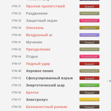
Пролом препятствий
УТМ 31
Боевой
Раздвоение
УТМ 32
Нормальный
Защитный экран
УТМ 33
Психический
Оползень
УТМ 39
Каменный
Воздушный ас
УТМ 40
Летающий
Мучение
УТМ 41
Тёмный
Преодоление
УТМ 42
Нормальный
Отдых
УТМ 44
Психический
Подлый удар
УТМ 47
Боевой
Хоровое пение
УТМ 48
Нормальный
Сфокусированный взрыв
УТМ 52
Боевой
- 
Энергетический шар
УТМ 53
Травяной
Бросок
УТМ 56
Тёмный
Электролуч
УТМ 57
Электрический
Безжалостный размах
УТМ 59
Тёмный