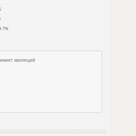
6
1
9.7%
 имеет эволюций