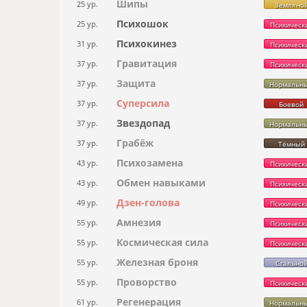
Шипы
25 ур.
Земляно
Психошок
25 ур.
Психическ
Психокинез
31 ур.
Психическ
Гравитация
37 ур.
Психическ
Защита
37 ур.
Нормальн
Суперсила
37 ур.
Боевой
Звездопад
37 ур.
Нормальн
Грабёж
37 ур.
Тёмный
Психозамена
43 ур.
Психическ
Обмен навыками
43 ур.
Психическ
Дзен-голова
49 ур.
Психическ
Амнезия
55 ур.
Психическ
Космическая сила
55 ур.
Психическ
Железная броня
55 ур.
Стально
Проворство
55 ур.
Психическ
Регенерация
61 ур.
Нормальн