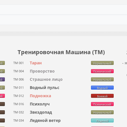
Тренировочная Машина (ТМ)
Таран
- 
ТМ 001
ый
Нормальный
Проворство
ТМ 004
ый
Психический
Страшное лицо
ТМ 006
ый
Нормальный
Водный пульс
ТМ 011
ый
Водный
Подножка
ТМ 012
ий
Боевой
Психолуч
ТМ 016
Психический
Звездопад
ТМ 032
Нормальный
Ледяной ветер
ТМ 034
Ледяной