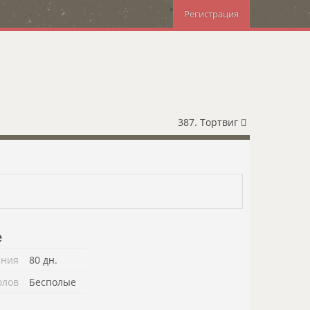
Регистрация
387. Тортвиг
е
ения
80 дн.
олов
Бесполые