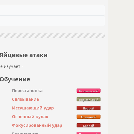
Яйцевые атаки
не изучает -
Обучение
Перестановка
Психический
Связывание
Нормальный
Иссушающий удар
Боевой
Огненный кулак
Огненный
Фокусированный удар
Боевой
Гравитация