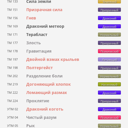
Сила земли
ТМ 133
Земляной
Призрачная сила
ТМ 151
Призрачный
Гнев
ТМ 156
Драконий
Драконий метеор
ТМ 169
Драконий
Терабласт
ТМ 171
Нормальный
Злость
ТМ 177
Призрачный
Гравитация
ТМ 178
Психический
Двойной взмах крыльев
ТМ 197
Летающий
Полтергейст
ТМ 198
Призрачный
Разделение боли
ТМ 202
Нормальный
Догоняющий хлопок
ТМ 219
Насекомый
Ломающий размах
ТМ 222
Драконий
Проклятие
ТМ 224
Призрачный
Драконий коготь
УТМ 02
Драконий
Чистый разум
УТМ 04
Психический
Рык
УТМ 05
Нормальный