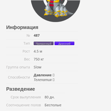
Информация
№
487
Тип
Призрачный
Драконий
Рост
4.5 м
Вес
750 кг
Группа опыта
Slow
Давление
Способности
Телепатия
Разведение
Срок вылупления
80 дн.
Соотношение полов
Бесполые