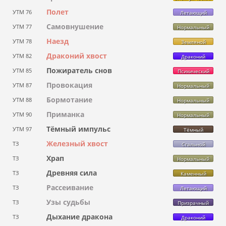
Полет
УТМ 76
Летающий
Самовнушение
УТМ 77
Нормальный
Наезд
УТМ 78
Земляной
Драконий хвост
УТМ 82
Драконий
Пожиратель снов
УТМ 85
Психический
Провокация
УТМ 87
Нормальный
Бормотание
УТМ 88
Нормальный
Приманка
УТМ 90
Нормальный
Тёмный импульс
УТМ 97
Тёмный
Железный хвост
ТЗ
Стальной
Храп
ТЗ
Нормальный
Древняя сила
ТЗ
Каменный
Рассеивание
ТЗ
Летающий
Узы судьбы
ТЗ
Призрачный
Дыхание дракона
ТЗ
Драконий