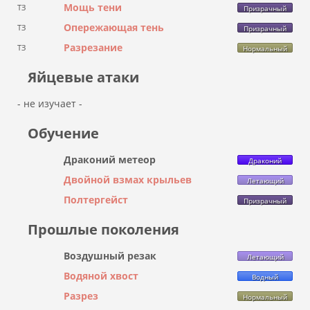
Мощь тени
ТЗ
Призрачный
Опережающая тень
ТЗ
Призрачный
Разрезание
ТЗ
Нормальный
Яйцевые атаки
- не изучает -
Обучение
Драконий метеор
Драконий
Двойной взмах крыльев
Летающий
Полтергейст
Призрачный
Прошлые поколения
Воздушный резак
Летающий
Водяной хвост
Водный
Разрез
Нормальный