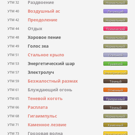
Раздвоение
УТМ 32
Нормальный
Воздушный ас
УТМ 40
Летающий
Преодоление
УТМ 42
Нормальный
Отдых
УТМ 44
Психический
Хоровое пение
УТМ 48
Нормальный
Голос эха
УТМ 49
Нормальный
Стальное крыло
УТМ 51
Стальной
Энергетический шар
УТМ 53
Травяной
Электролуч
УТМ 57
Электрический
Безжалостный размах
УТМ 59
Тёмный
Блуждающий огонь
УТМ 61
Огненный
Теневой коготь
УТМ 65
Призрачный
Расплата
УТМ 66
Тёмный
Гигаимпульс
УТМ 68
Нормальный
Каменное лезвие
УТМ 71
Каменный
Грозовая волна
УТМ 73
Электрический