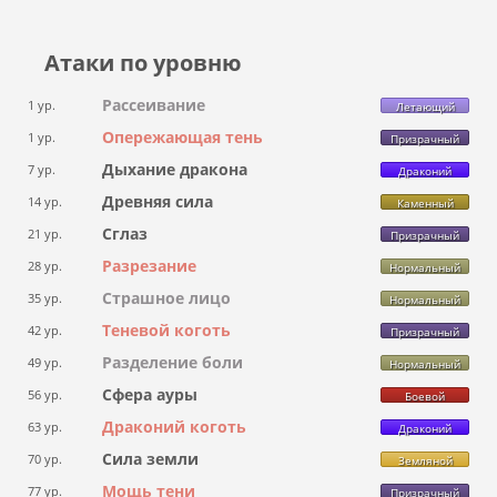
Атаки по уровню
Рассеивание
1 ур.
Летающий
Опережающая тень
1 ур.
Призрачный
Дыхание дракона
7 ур.
Драконий
Древняя сила
14 ур.
Каменный
Сглаз
21 ур.
Призрачный
Разрезание
28 ур.
Нормальный
Страшное лицо
35 ур.
Нормальный
Теневой коготь
42 ур.
Призрачный
Разделение боли
49 ур.
Нормальный
Сфера ауры
56 ур.
Боевой
Драконий коготь
63 ур.
Драконий
Сила земли
70 ур.
Земляной
Мощь тени
77 ур.
Призрачный