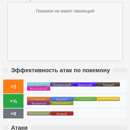
Покемон не имеет эволюций
Эффективность атак по покемону
Ледяной
Призрачный
Драконий
Тёмный
×2
Волшебный
Огненный
Водный
Травяной
Электрический
×½
Ядовитый
Насекомый
×0
Нормальный
Боевой
Атаки