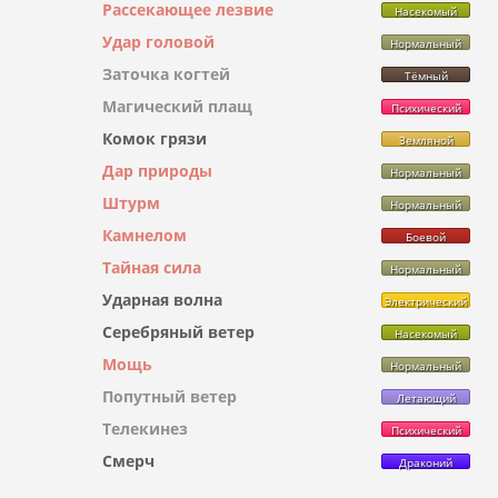
Рассекающее лезвие
Насекомый
Удар головой
Нормальный
Заточка когтей
Тёмный
Магический плащ
Психический
Комок грязи
Земляной
Дар природы
Нормальный
Штурм
Нормальный
Камнелом
Боевой
Тайная сила
Нормальный
Ударная волна
Электрический
Серебряный ветер
Насекомый
Мощь
Нормальный
Попутный ветер
Летающий
Телекинез
Психический
Смерч
Драконий