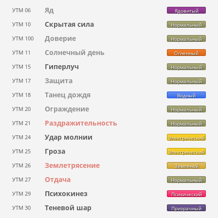
Яд
УТМ 06
Ядовитый
Скрытая сила
УТМ 10
Нормальный
Доверие
УТМ 100
Нормальный
Солнечный день
УТМ 11
Огненный
Гиперлуч
УТМ 15
Нормальный
Защита
УТМ 17
Нормальный
Танец дождя
УТМ 18
Водный
Ограждение
УТМ 20
Нормальный
Раздражительность
УТМ 21
Нормальный
Удар молнии
УТМ 24
Электрический
Гроза
УТМ 25
Электрический
Землетрясение
УТМ 26
Земляной
Отдача
УТМ 27
Нормальный
Психокинез
УТМ 29
Психический
Теневой шар
УТМ 30
Призрачный