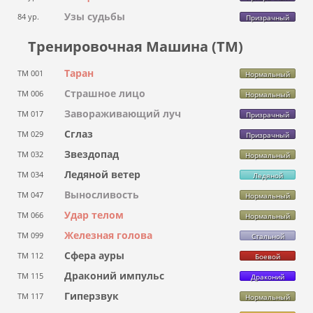
Узы судьбы
84 ур.
Призрачный
Тренировочная Машина (ТМ)
Таран
ТМ 001
Нормальный
Страшное лицо
ТМ 006
Нормальный
Завораживающий луч
ТМ 017
Призрачный
Сглаз
ТМ 029
Призрачный
Звездопад
ТМ 032
Нормальный
Ледяной ветер
ТМ 034
Ледяной
Выносливость
ТМ 047
Нормальный
Удар телом
ТМ 066
Нормальный
Железная голова
ТМ 099
Стальной
Сфера ауры
ТМ 112
Боевой
Драконий импульс
ТМ 115
Драконий
Гиперзвук
ТМ 117
Нормальный