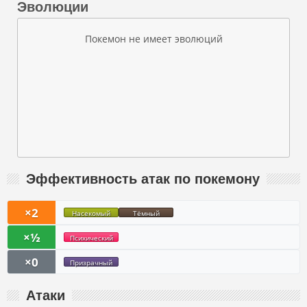
Эволюции
Покемон не имеет эволюций
Эффективность атак по покемону
×2
Насекомый
Тёмный
×½
Психический
×0
Призрачный
Атаки