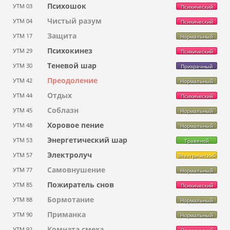
Психошок
УТМ 03
Психический
Чистый разум
УТМ 04
Психический
Защита
УТМ 17
Нормальный
Психокинез
УТМ 29
Психический
Теневой шар
УТМ 30
Призрачный
Преодоление
УТМ 42
Нормальный
Отдых
УТМ 44
Психический
Соблазн
УТМ 45
Нормальный
Хоровое пение
УТМ 48
Нормальный
Энергетический шар
УТМ 53
Травяной
Электролуч
УТМ 57
Электрический
Самовнушение
УТМ 77
Нормальный
Пожиратель снов
УТМ 85
Психический
Бормотание
УТМ 88
Нормальный
Приманка
УТМ 90
Нормальный
Комната смеха
УТМ 92
Психический