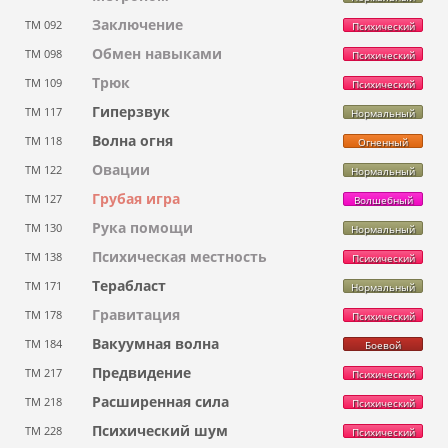
Заключение
ТМ 092
Психический
Обмен навыками
ТМ 098
Психический
Трюк
ТМ 109
Психический
Гиперзвук
ТМ 117
Нормальный
Волна огня
ТМ 118
Огненный
Овации
ТМ 122
Нормальный
Грубая игра
ТМ 127
Волшебный
Рука помощи
ТМ 130
Нормальный
Психическая местность
ТМ 138
Психический
Терабласт
ТМ 171
Нормальный
Гравитация
ТМ 178
Психический
Вакуумная волна
ТМ 184
Боевой
Предвидение
ТМ 217
Психический
Расширенная сила
ТМ 218
Психический
Психический шум
ТМ 228
Психический