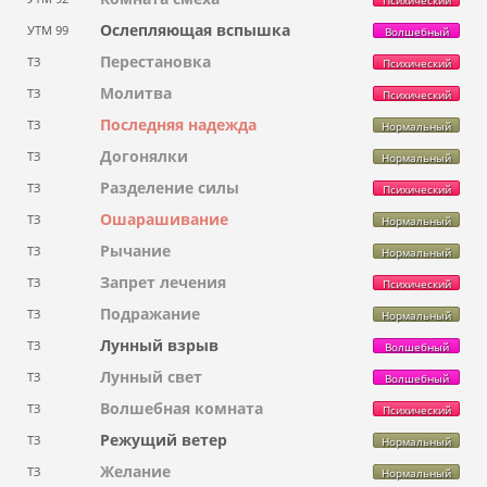
Ослепляющая вспышка
УТМ 99
Волшебный
Перестановка
ТЗ
Психический
Молитва
ТЗ
Психический
Последняя надежда
ТЗ
Нормальный
Догонялки
ТЗ
Нормальный
Разделение силы
ТЗ
Психический
Ошарашивание
ТЗ
Нормальный
Рычание
ТЗ
Нормальный
Запрет лечения
ТЗ
Психический
Подражание
ТЗ
Нормальный
Лунный взрыв
ТЗ
Волшебный
Лунный свет
ТЗ
Волшебный
Волшебная комната
ТЗ
Психический
Режущий ветер
ТЗ
Нормальный
Желание
ТЗ
Нормальный