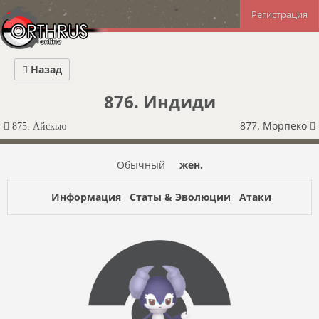
Регистрация
Назад
876. Индиди
877. Морпеко
875. Айскью
Обычный
жен.
Информация
Статы & Эволюции
Атаки