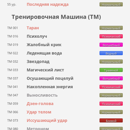
Последняя надежда
55 ур.
Нормальный
Тренировочная Машина (ТМ)
Таран
ТМ 001
Нормальный
Психолуч
ТМ 016
Психический
Жалобный крик
ТМ 019
Волшебный
Леденящая вода
ТМ 022
Водный
Звездопад
ТМ 032
Нормальный
Магический лист
ТМ 033
Травяной
Осушающий поцелуй
ТМ 037
Волшебный
Накопленная энергия
ТМ 041
Психический
Выносливость
ТМ 047
Нормальный
Дзен-голова
ТМ 059
Психический
Удар телом
ТМ 066
Нормальный
Иссушающий удар
ТМ 073
Боевой
Метроном
ТМ 080
Нормальный