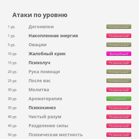
Атаки по уровню
Догонялки
1 ур.
Нормальный
Накопленная энергия
1 ур.
Психический
Овации
5 ур.
Нормальный
Жалобный крик
10 ур.
Волшебный
Психолуч
15 ур.
Психический
Рука помощи
20 ур.
Нормальный
После вас
25 ур.
Нормальный
Молитва
30 ур.
Психический
Ароматерапия
30 ур.
Травяной
Психокинез
35 ур.
Психический
Чистый разум
40 ур.
Психический
Разделение силы
45 ур.
Психический
Психическая местность
50 ур.
Психический