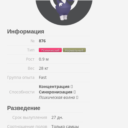
Информация
№
876
Тип
Психический
Нормальный
Рост
0.9 м
Вес
28 кг
Группа опыта
Fast
Концентрация
Способности
Синхронизация
Психическая волна
Разведение
Срок вылупления
27 дн.
Соотношение полов
Только самцы