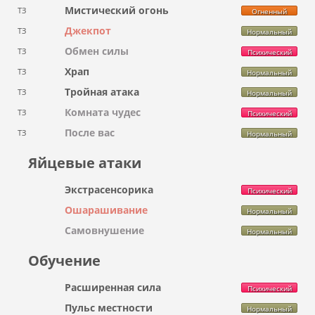
Мистический огонь
ТЗ
Огненный
Джекпот
ТЗ
Нормальный
Обмен силы
ТЗ
Психический
Храп
ТЗ
Нормальный
Тройная атака
ТЗ
Нормальный
Комната чудес
ТЗ
Психический
После вас
ТЗ
Нормальный
Яйцевые атаки
Экстрасенсорика
Психический
Ошарашивание
Нормальный
Самовнушение
Нормальный
Обучение
Расширенная сила
Психический
Пульс местности
Нормальный