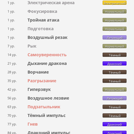
Электрическая арена
1 ур.
Электрический
Фокусировка
1 ур.
Нормальный
Тройная атака
1 ур.
Нормальный
Подготовка
1 ур.
Нормальный
Воздушный резак
1 ур.
Летающий
Рык
7 ур.
Нормальный
Самоуверенность
14 ур.
Тёмный
Дыхание дракона
21 ур.
Драконий
Ворчание
28 ур.
Тёмный
Разгрызание
35 ур.
Тёмный
Гиперзвук
42 ур.
Нормальный
Воздушное лезвие
56 ур.
Летающий
Подзатыльник
63 ур.
Тёмный
Тёмный импульс
70 ур.
Тёмный
Гнев
77 ур.
Драконий
Драконий импульс
84 ур.
Драконий