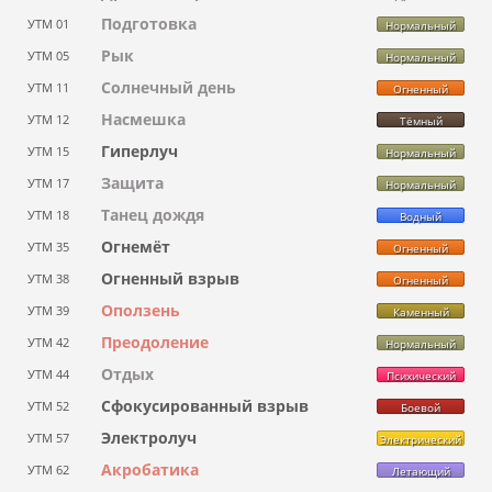
Подготовка
УТМ 01
Нормальный
Рык
УТМ 05
Нормальный
Солнечный день
УТМ 11
Огненный
Насмешка
УТМ 12
Тёмный
Гиперлуч
УТМ 15
Нормальный
Защита
УТМ 17
Нормальный
Танец дождя
УТМ 18
Водный
Огнемёт
УТМ 35
Огненный
Огненный взрыв
УТМ 38
Огненный
Оползень
УТМ 39
Каменный
Преодоление
УТМ 42
Нормальный
Отдых
УТМ 44
Психический
Сфокусированный взрыв
УТМ 52
Боевой
Электролуч
УТМ 57
Электрический
Акробатика
УТМ 62
Летающий