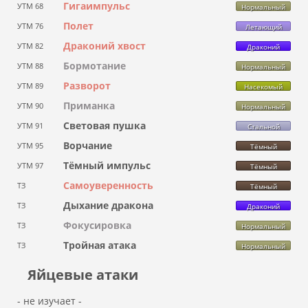
Гигаимпульс
УТМ 68
Нормальный
Полет
УТМ 76
Летающий
Драконий хвост
УТМ 82
Драконий
Бормотание
УТМ 88
Нормальный
Разворот
УТМ 89
Насекомый
Приманка
УТМ 90
Нормальный
Световая пушка
УТМ 91
Стальной
Ворчание
УТМ 95
Тёмный
Тёмный импульс
УТМ 97
Тёмный
Самоуверенность
ТЗ
Тёмный
Дыхание дракона
ТЗ
Драконий
Фокусировка
ТЗ
Нормальный
Тройная атака
ТЗ
Нормальный
Яйцевые атаки
- не изучает -