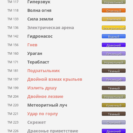
Гиперзвук
ТМ 117
Нормальный
Волна огня
ТМ 118
Огненный
Сила земли
ТМ 133
Земляной
Электрическая арена
ТМ 136
Электрический
Гидронасос
ТМ 142
Водный
Гнев
ТМ 156
Драконий
Ураган
ТМ 160
Летающий
Терабласт
ТМ 171
Нормальный
Подзатыльник
ТМ 181
Тёмный
Двойной взмах крыльев
ТМ 197
Летающий
Излить душу
ТМ 199
Тёмный
Двойное лезвие
ТМ 204
Нормальный
Метеоритный луч
ТМ 220
Каменный
Удар по горлу
ТМ 221
Тёмный
Скрежет
ТМ 223
Стальной
Драконье приветствие
ТМ 226
Драконий