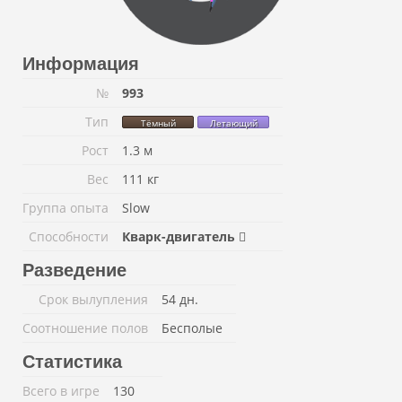
Информация
№
993
Тип
Тёмный
Летающий
Рост
1.3 м
Вес
111 кг
Группа опыта
Slow
Способности
Кварк-двигатель
Разведение
Срок вылупления
54 дн.
Соотношение полов
Бесполые
Статистика
Всего в игре
130