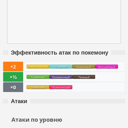
Эффективность атак по покемону
×2
Электрический
Ледяной
Каменный
Волшебный
×½
Травяной
Призрачный
Тёмный
×0
Земляной
Психический
Атаки
Атаки по уровню