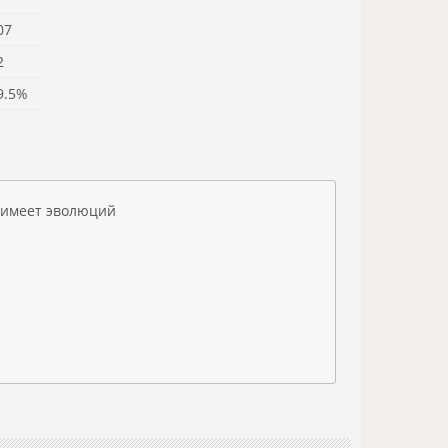
07
2
9.5%
 имеет эволюций