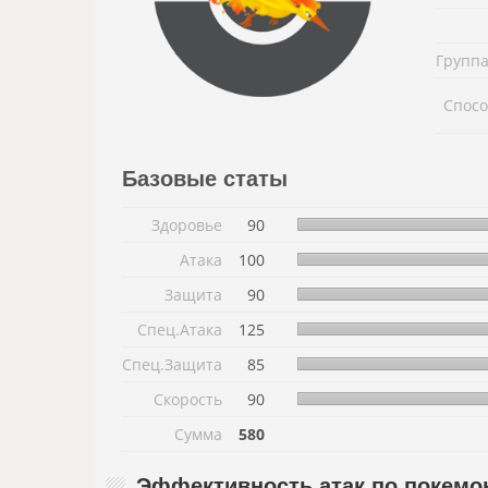
Группа
Спосо
Базовые статы
Здоровье
90
Атака
100
Защита
90
Спец.Атака
125
Спец.Защита
85
Скорость
90
Сумма
580
Эффективность атак по покемо