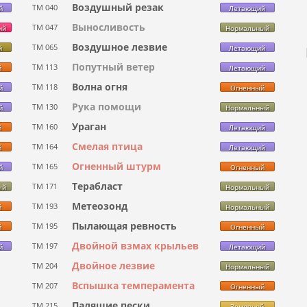
Воздушный резак
ТМ 040
й
Летающий
Выносливость
ТМ 047
ий
Нормальный
Воздушное лезвие
ТМ 065
й
Летающий
Попутный ветер
ТМ 113
й
Летающий
Волна огня
ТМ 118
й
Огненный
Рука помощи
ТМ 130
й
Нормальный
Ураган
ТМ 160
й
Летающий
Смелая птица
ТМ 164
й
Летающий
Огненный штурм
ТМ 165
й
Огненный
Терабласт
ТМ 171
ый
Нормальный
Метеозонд
ТМ 193
й
Нормальный
Пылающая ревность
ТМ 195
й
Огненный
Двойной взмах крыльев
ТМ 197
й
Летающий
Двойное лезвие
ТМ 204
Нормальный
Вспышка темперамента
ТМ 207
Огненный
Палящие пески
ТМ 215
Земляной