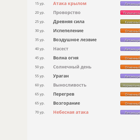
Атака крылом
15 ур.
Летающи
Проворство
20 ур.
Психическ
Древняя сила
25 ур.
Каменны
Испепеление
30 ур.
Огненны
Воздушное лезвие
35 ур.
Летающи
Насест
40 ур.
Летающи
Волна огня
45 ур.
Огненны
Солнечный день
50 ур.
Огненны
Ураган
55 ур.
Летающи
Выносливость
60 ур.
Нормальн
Перегрев
65 ур.
Огненны
Возгорание
65 ур.
Огненны
Небесная атака
70 ур.
Летающи