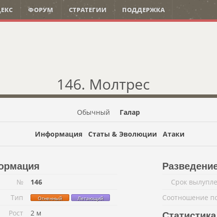
ЕКС
ФОРУМ
СТРАТЕГИИ
ПОДДЕРЖКА
146. Молтрес
Обычный
Галар
Информация
Статы & Эволюции
Атаки
ормация
Разведени
№
146
Срок вылупл
Тип
Соотношение п
Огненный
Летающий
Рост
2 м
Статистика