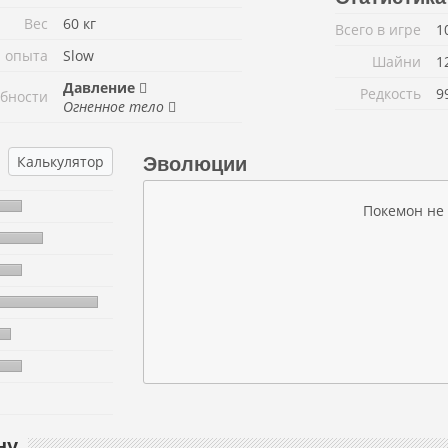
Вес
60 кг
Всего в игре
1
 опыта
Slow
Шайни
1
Давление
Редкость
9
бности
Огненное тело
Калькулятор
Эволюции
Покемон не
ну