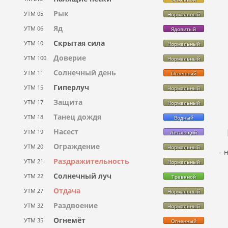
Рык
УТМ 05
Нормальный
Яд
УТМ 06
Ядовитый
Скрытая сила
УТМ 10
Нормальный
Доверие
УТМ 100
Нормальный
Солнечный день
УТМ 11
Огненный
Гиперлуч
УТМ 15
Нормальный
Защита
УТМ 17
Нормальный
Танец дождя
УТМ 18
Водный
Насест
УТМ 19
Летающий
Ограждение
УТМ 20
Нормальный
- 
Раздражительность
УТМ 21
Нормальный
Солнечный луч
УТМ 22
Травяной
Отдача
УТМ 27
Нормальный
Раздвоение
УТМ 32
Нормальный
Огнемёт
УТМ 35
Огненный