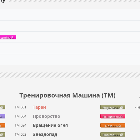
лшебный
Тренировочная Машина (ТМ)
Таран
- 
ТМ 001
ый
Нормальный
Проворство
ТМ 004
й
Психический
Вращение огня
ТМ 024
й
Огненный
Звездопад
ТМ 032
ый
Нормальный