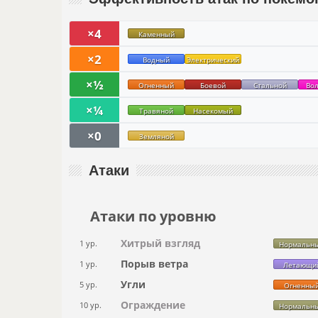
×4
Каменный
×2
Водный
Электрический
×½
Огненный
Боевой
Стальной
Во
×¼
Травяной
Насекомый
×0
Земляной
Атаки
Атаки по уровню
Хитрый взгляд
1 ур.
Нормальн
Порыв ветра
1 ур.
Летающи
Угли
5 ур.
Огненны
Ограждение
10 ур.
Нормальн