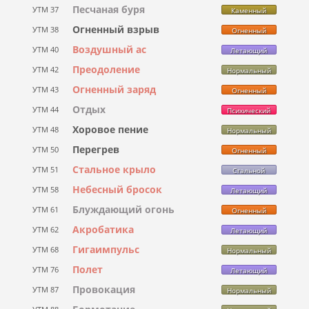
Песчаная буря
УТМ 37
Каменный
Огненный взрыв
УТМ 38
Огненный
Воздушный ас
УТМ 40
Летающий
Преодоление
УТМ 42
Нормальный
Огненный заряд
УТМ 43
Огненный
Отдых
УТМ 44
Психический
Хоровое пение
УТМ 48
Нормальный
Перегрев
УТМ 50
Огненный
Стальное крыло
УТМ 51
Стальной
Небесный бросок
УТМ 58
Летающий
Блуждающий огонь
УТМ 61
Огненный
Акробатика
УТМ 62
Летающий
Гигаимпульс
УТМ 68
Нормальный
Полет
УТМ 76
Летающий
Провокация
УТМ 87
Нормальный