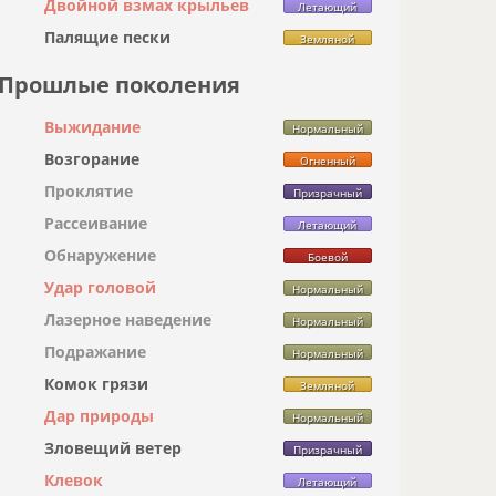
Двойной взмах крыльев
Летающий
Палящие пески
Земляной
Прошлые поколения
Выжидание
Нормальный
Возгорание
Огненный
Проклятие
Призрачный
Рассеивание
Летающий
Обнаружение
Боевой
Удар головой
Нормальный
Лазерное наведение
Нормальный
Подражание
Нормальный
Комок грязи
Земляной
Дар природы
Нормальный
Зловещий ветер
Призрачный
Клевок
Летающий