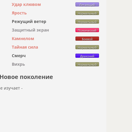
Удар клювом
Летающий
Ярость
Нормальный
Режущий ветер
Нормальный
Защитный экран
Психический
Камнелом
Боевой
Тайная сила
Нормальный
Смерч
Драконий
Вихрь
Нормальный
Новое поколение
не изучает -