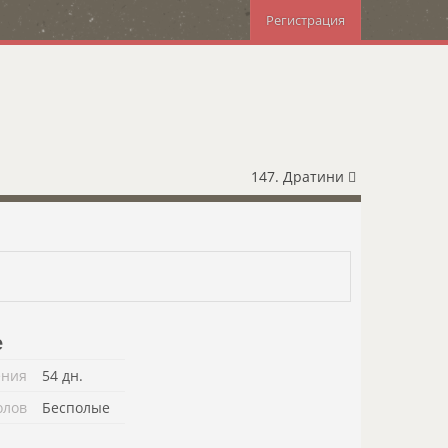
Регистрация
147. Дратини
е
ения
54 дн.
олов
Бесполые