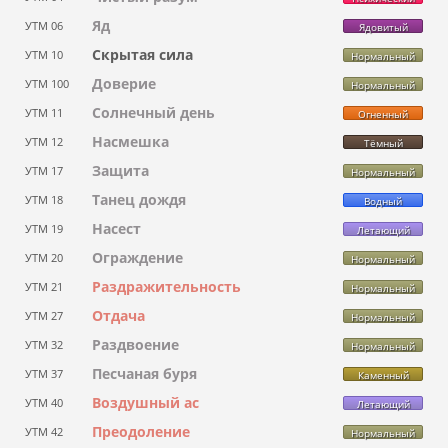
Яд
УТМ 06
Ядовитый
Скрытая сила
УТМ 10
Нормальный
Доверие
УТМ 100
Нормальный
Солнечный день
УТМ 11
Огненный
Насмешка
УТМ 12
Тёмный
Защита
УТМ 17
Нормальный
Танец дождя
УТМ 18
Водный
Насест
УТМ 19
Летающий
Ограждение
УТМ 20
Нормальный
Раздражительность
УТМ 21
Нормальный
Отдача
УТМ 27
Нормальный
Раздвоение
УТМ 32
Нормальный
Песчаная буря
УТМ 37
Каменный
Воздушный ас
УТМ 40
Летающий
Преодоление
УТМ 42
Нормальный