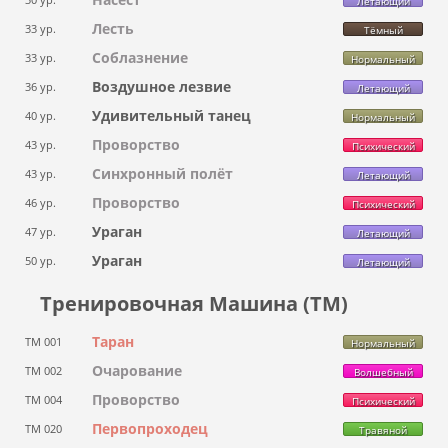
Летающий
Лесть
33 ур.
Тёмный
Соблазнение
33 ур.
Нормальный
Воздушное лезвие
36 ур.
Летающий
Удивительный танец
40 ур.
Нормальный
Проворство
43 ур.
Психический
Синхронный полёт
43 ур.
Летающий
Проворство
46 ур.
Психический
Ураган
47 ур.
Летающий
Ураган
50 ур.
Летающий
Тренировочная Машина (ТМ)
Таран
ТМ 001
Нормальный
Очарование
ТМ 002
Волшебный
Проворство
ТМ 004
Психический
Первопроходец
ТМ 020
Травяной