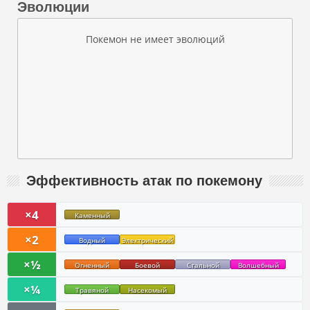
Эволюции
Покемон не имеет эволюций
Эффективность атак по покемону
×4
Каменный
×2
Водный
Электрический
×½
Огненный
Боевой
Стальной
Волшебный
×¼
Травяной
Насекомый