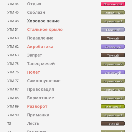
Отдых
УТМ 44
Психический
Соблазн
УТМ 45
Нормальный
Хоровое пение
УТМ 48
Нормальный
Стальное крыло
УТМ 51
Стальной
Подавление
УТМ 60
Тёмный
Акробатика
УТМ 62
Летающий
Запрет
УТМ 63
Тёмный
Танец мечей
УТМ 75
Нормальный
Полет
УТМ 76
Летающий
Самовнушение
УТМ 77
Нормальный
Провокация
УТМ 87
Нормальный
Бормотание
УТМ 88
Нормальный
Разворот
УТМ 89
Насекомый
Приманка
УТМ 90
Нормальный
Лесть
ТЗ
Тёмный
Рычание
ТЗ