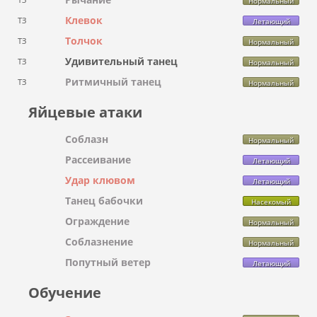
Нормальный
Клевок
ТЗ
Летающий
Толчок
ТЗ
Нормальный
Удивительный танец
ТЗ
Нормальный
Ритмичный танец
ТЗ
Нормальный
Яйцевые атаки
Соблазн
Нормальный
Рассеивание
Летающий
Удар клювом
Летающий
Танец бабочки
Насекомый
Ограждение
Нормальный
Соблазнение
Нормальный
Попутный ветер
Летающий
Обучение