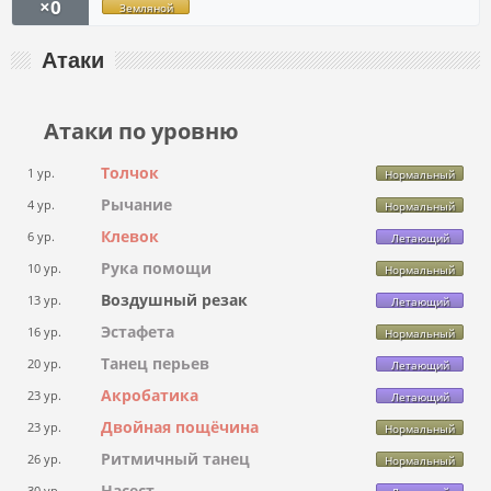
×0
Земляной
Атаки
Атаки по уровню
Толчок
1 ур.
Нормальный
Рычание
4 ур.
Нормальный
Клевок
6 ур.
Летающий
Рука помощи
10 ур.
Нормальный
Воздушный резак
13 ур.
Летающий
Эстафета
16 ур.
Нормальный
Танец перьев
20 ур.
Летающий
Акробатика
23 ур.
Летающий
Двойная пощёчина
23 ур.
Нормальный
Ритмичный танец
26 ур.
Нормальный
Насест
30 ур.