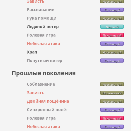
Зависть
Нормальный
Рассеивание
Летающий
Рука помощи
Нормальный
Ледяной ветер
Ледяной
Ролевая игра
Психический
Небесная атака
Летающий
Храп
Нормальный
Попутный ветер
Летающий
Прошлые поколения
Соблазнение
Нормальный
Зависть
Нормальный
Двойная пощёчина
Нормальный
Синхронный полёт
Летающий
Ролевая игра
Психический
Небесная атака
Летающий