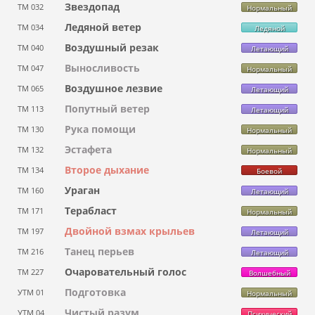
Звездопад
ТМ 032
Нормальный
Ледяной ветер
ТМ 034
Ледяной
Воздушный резак
ТМ 040
Летающий
Выносливость
ТМ 047
Нормальный
Воздушное лезвие
ТМ 065
Летающий
Попутный ветер
ТМ 113
Летающий
Рука помощи
ТМ 130
Нормальный
Эстафета
ТМ 132
Нормальный
Второе дыхание
ТМ 134
Боевой
Ураган
ТМ 160
Летающий
Терабласт
ТМ 171
Нормальный
Двойной взмах крыльев
ТМ 197
Летающий
Танец перьев
ТМ 216
Летающий
Очаровательный голос
ТМ 227
Волшебный
Подготовка
УТМ 01
Нормальный
Чистый разум
УТМ 04
Психический