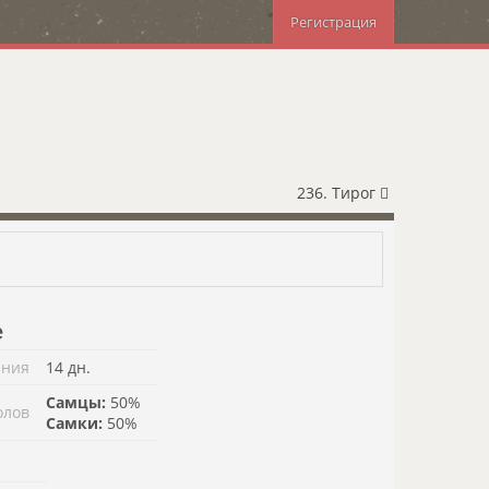
Регистрация
236. Тирог
е
ения
14 дн.
Самцы:
50%
олов
Самки:
50%