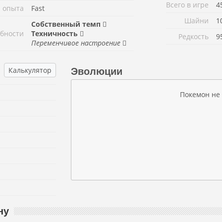
Всего в игре
4
 опыта
Fast
Шайни
1
Собственный темп
бности
Техничность
Редкость
9
Переменчивое настроение
Калькулятор
Эволюции
Покемон не
ну