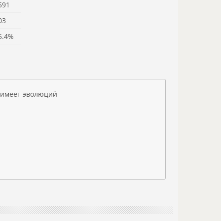
591
03
5.4%
 имеет эволюций