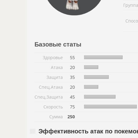
Группа
Спосо
Базовые статы
Здоровье
55
Атака
20
Защита
35
Спец.Атака
20
Спец.Защита
45
Скорость
75
Сумма
250
Эффективность атак по покемо