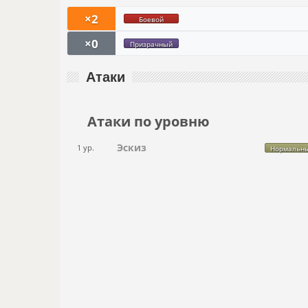
×2
Боевой
×0
Призрачный
Атаки
Атаки по уровню
Эскиз
1 ур.
Нормальн