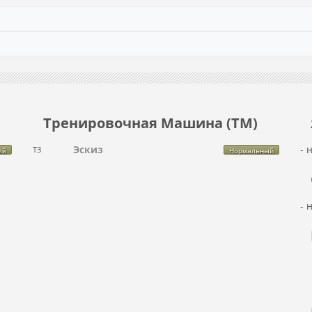
Тренировочная Машина (ТМ)
Эскиз
- 
ТЗ
ый
Нормальный
- 