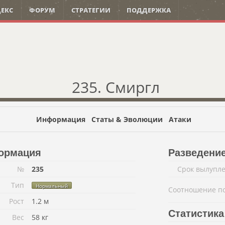
ЕКС
ФОРУМ
СТРАТЕГИИ
ПОДДЕРЖКА
235. Смиргл
Информация
Статы & Эволюции
Атаки
ормация
Разведени
№
235
Срок вылупл
Тип
Нормальный
Соотношение п
Рост
1.2 м
Статистика
Вес
58 кг