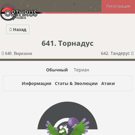
Регистрация
Назад
641. Торнадус
642. Тандерус
640. Виризион
Обычный
Териан
Информация
Статы & Эволюции
Атаки