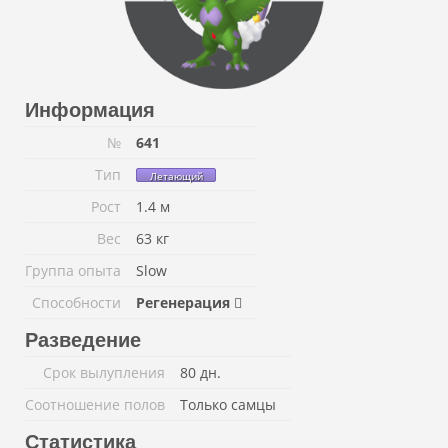
Информация
№
641
Тип
Летающий
Рост
1.4 м
Вес
63 кг
Группа опыта
Slow
Способности
Регенерация
Разведение
Срок вылупления
80 дн.
Соотношение полов
Только самцы
Статистика