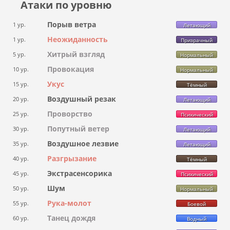
Атаки по уровню
Порыв ветра
1 ур.
Летающий
Неожиданность
1 ур.
Призрачный
Хитрый взгляд
5 ур.
Нормальный
Провокация
10 ур.
Нормальный
Укус
15 ур.
Тёмный
Воздушный резак
20 ур.
Летающий
Проворство
25 ур.
Психический
Попутный ветер
30 ур.
Летающий
Воздушное лезвие
35 ур.
Летающий
Разгрызание
40 ур.
Тёмный
Экстрасенсорика
45 ур.
Психический
Шум
50 ур.
Нормальный
Рука-молот
55 ур.
Боевой
Танец дождя
60 ур.
Водный