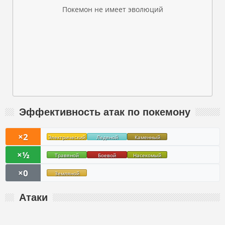
Покемон не имеет эволюций
Эффективность атак по покемону
×2
Электрический
Ледяной
Каменный
×½
Травяной
Боевой
Насекомый
×0
Земляной
Атаки