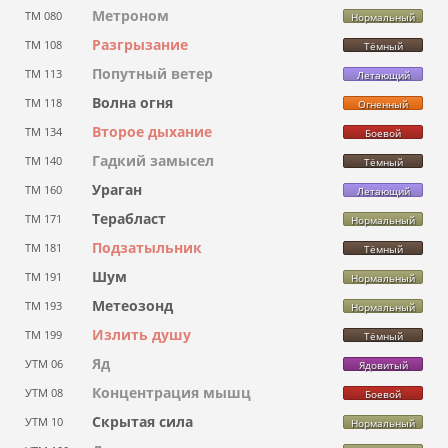
Метроном
ТМ 080
Нормальный
Разгрызание
ТМ 108
Тёмный
Попутный ветер
ТМ 113
Летающий
Волна огня
ТМ 118
Огненный
Второе дыхание
ТМ 134
Боевой
Гадкий замысел
ТМ 140
Тёмный
Ураган
ТМ 160
Летающий
Терабласт
ТМ 171
Нормальный
Подзатыльник
ТМ 181
Тёмный
Шум
ТМ 191
Нормальный
Метеозонд
ТМ 193
Нормальный
Излить душу
ТМ 199
Тёмный
Яд
УТМ 06
Ядовитый
Концентрация мышц
УТМ 08
Боевой
Скрытая сила
УТМ 10
Нормальный