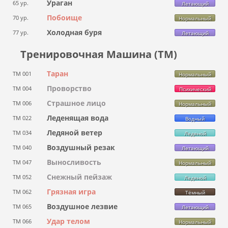
Ураган
65 ур.
Летающий
Побоище
70 ур.
Нормальный
Холодная буря
77 ур.
Летающий
Тренировочная Машина (ТМ)
Таран
ТМ 001
Нормальный
Проворство
ТМ 004
Психический
Страшное лицо
ТМ 006
Нормальный
Леденящая вода
ТМ 022
Водный
Ледяной ветер
ТМ 034
Ледяной
Воздушный резак
ТМ 040
Летающий
Выносливость
ТМ 047
Нормальный
Снежный пейзаж
ТМ 052
Ледяной
Грязная игра
ТМ 062
Тёмный
Воздушное лезвие
ТМ 065
Летающий
Удар телом
ТМ 066
Нормальный