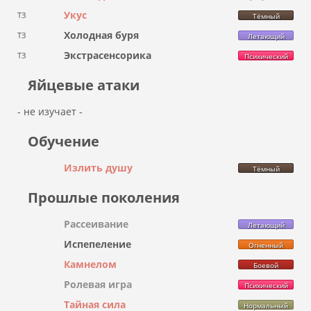
Укус
ТЗ
Тёмный
Холодная буря
ТЗ
Летающий
Экстрасенсорика
ТЗ
Психический
Яйцевые атаки
- не изучает -
Обучение
Излить душу
Тёмный
Прошлые поколения
Рассеивание
Летающий
Испепеление
Огненный
Камнелом
Боевой
Ролевая игра
Психический
Тайная сила
Нормальный