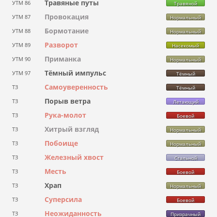
Травяные путы
УТМ 86
Травяной
Провокация
УТМ 87
Нормальный
Бормотание
УТМ 88
Нормальный
Разворот
УТМ 89
Насекомый
Приманка
УТМ 90
Нормальный
Тёмный импульс
УТМ 97
Тёмный
Самоуверенность
ТЗ
Тёмный
Порыв ветра
ТЗ
Летающий
Рука-молот
ТЗ
Боевой
Хитрый взгляд
ТЗ
Нормальный
Побоище
ТЗ
Нормальный
Железный хвост
ТЗ
Стальной
Месть
ТЗ
Боевой
Храп
ТЗ
Нормальный
Суперсила
ТЗ
Боевой
Неожиданность
ТЗ
Призрачный