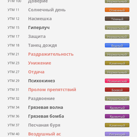
Доверие
УТМ 100
Нормальный
Солнечный день
УТМ 11
Огненный
Насмешка
УТМ 12
Тёмный
Гиперлуч
УТМ 15
Нормальный
Защита
УТМ 17
Нормальный
Танец дождя
УТМ 18
Водный
Раздражительность
УТМ 21
Нормальный
Унижение
УТМ 23
Каменный
Отдача
УТМ 27
Нормальный
Психокинез
УТМ 29
Психический
Пролом препятствий
УТМ 31
Боевой
Раздвоение
УТМ 32
Нормальный
Грязевая волна
УТМ 34
Ядовитый
Грязевая бомба
УТМ 36
Ядовитый
Песчаная буря
УТМ 37
Каменный
Воздушный ас
УТМ 40
Летающий