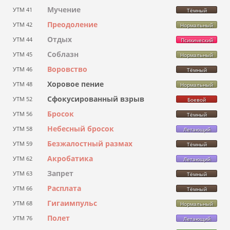
Мучение
УТМ 41
Тёмный
Преодоление
УТМ 42
Нормальный
Отдых
УТМ 44
Психический
Соблазн
УТМ 45
Нормальный
Воровство
УТМ 46
Тёмный
Хоровое пение
УТМ 48
Нормальный
Сфокусированный взрыв
УТМ 52
Боевой
Бросок
УТМ 56
Тёмный
Небесный бросок
УТМ 58
Летающий
Безжалостный размах
УТМ 59
Тёмный
Акробатика
УТМ 62
Летающий
Запрет
УТМ 63
Тёмный
Расплата
УТМ 66
Тёмный
Гигаимпульс
УТМ 68
Нормальный
Полет
УТМ 76
Летающий