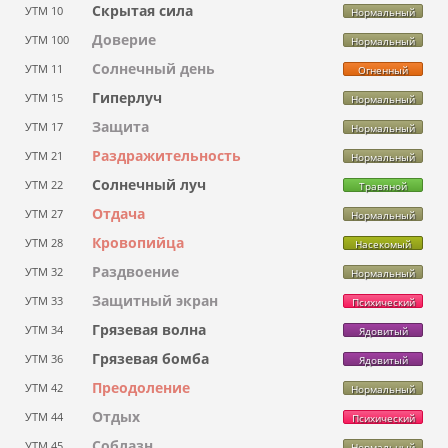
Скрытая сила
УТМ 10
Нормальный
Доверие
УТМ 100
Нормальный
Солнечный день
УТМ 11
Огненный
Гиперлуч
УТМ 15
Нормальный
Защита
УТМ 17
Нормальный
Раздражительность
УТМ 21
Нормальный
Солнечный луч
УТМ 22
Травяной
Отдача
УТМ 27
Нормальный
Кровопийца
УТМ 28
Насекомый
Раздвоение
УТМ 32
Нормальный
Защитный экран
УТМ 33
Психический
Грязевая волна
УТМ 34
Ядовитый
Грязевая бомба
УТМ 36
Ядовитый
Преодоление
УТМ 42
Нормальный
Отдых
УТМ 44
Психический
Соблазн
УТМ 45
Нормальный