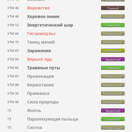
Воровство
УТМ 46
Тёмный
Хоровое пение
УТМ 48
Нормальный
Энергетический шар
УТМ 53
Травяной
Гигаимпульс
УТМ 68
Нормальный
Танец мечей
УТМ 75
Нормальный
Заражение
УТМ 83
Насекомый
Впрыск яда
УТМ 84
Ядовитый
Травяные путы
УТМ 86
Травяной
Провокация
УТМ 87
Нормальный
Бормотание
УТМ 88
Нормальный
Приманка
УТМ 90
Нормальный
Сила природы
УТМ 96
Нормальный
Желчь
ТЗ
Ядовитый
Парализующая пыльца
ТЗ
Травяной
Глоток
ТЗ
Нормальный