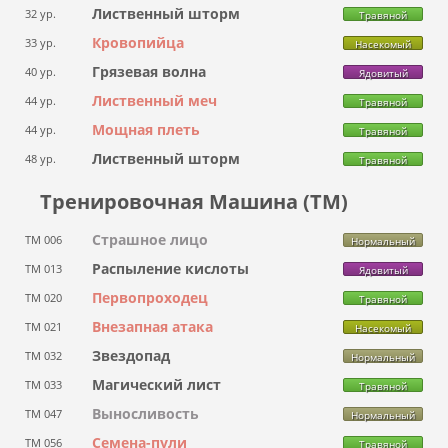
Лиственный шторм
32 ур.
Травяной
Кровопийца
33 ур.
Насекомый
Грязевая волна
40 ур.
Ядовитый
Лиственный меч
44 ур.
Травяной
Мощная плеть
44 ур.
Травяной
Лиственный шторм
48 ур.
Травяной
Тренировочная Машина (ТМ)
Страшное лицо
ТМ 006
Нормальный
Распыление кислоты
ТМ 013
Ядовитый
Первопроходец
ТМ 020
Травяной
Внезапная атака
ТМ 021
Насекомый
Звездопад
ТМ 032
Нормальный
Магический лист
ТМ 033
Травяной
Выносливость
ТМ 047
Нормальный
Семена-пули
ТМ 056
Травяной