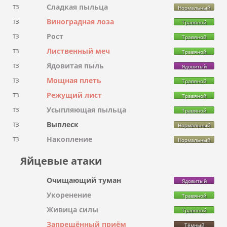
Сладкая пыльца
ТЗ
Нормальный
Виноградная лоза
ТЗ
Травяной
Рост
ТЗ
Травяной
Лиственный меч
ТЗ
Травяной
Ядовитая пыль
ТЗ
Ядовитый
Мощная плеть
ТЗ
Травяной
Режущий лист
ТЗ
Травяной
Усыпляющая пыльца
ТЗ
Травяной
Выплеск
ТЗ
Нормальный
Накопление
ТЗ
Нормальный
Яйцевые атаки
Очищающий туман
Ядовитый
Укоренение
Травяной
Живица силы
Травяной
Запрещённый приём
Тёмный