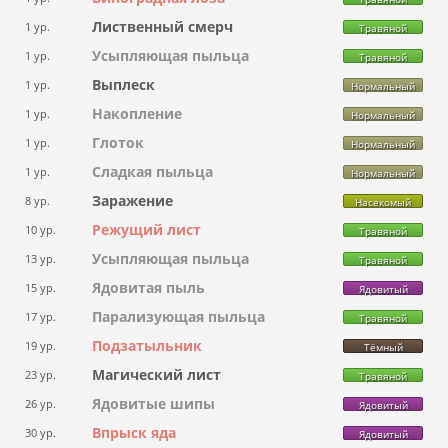
Лиственный смерч
1 ур.
Травяной
Усыпляющая пыльца
1 ур.
Травяной
Выплеск
1 ур.
Нормальный
Накопление
1 ур.
Нормальный
Глоток
1 ур.
Нормальный
Сладкая пыльца
1 ур.
Нормальный
Заражение
8 ур.
Насекомый
Режущий лист
10 ур.
Травяной
Усыпляющая пыльца
13 ур.
Травяной
Ядовитая пыль
15 ур.
Ядовитый
Парализующая пыльца
17 ур.
Травяной
Подзатыльник
19 ур.
Тёмный
Магический лист
23 ур.
Травяной
Ядовитые шипы
26 ур.
Ядовитый
Впрыск яда
30 ур.
Ядовитый