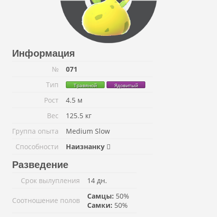
Информация
№
071
Тип
Травяной
Ядовитый
Рост
4.5 м
Вес
125.5 кг
Группа опыта
Medium Slow
Способности
Наизнанку
Разведение
Срок вылупления
14 дн.
Самцы:
50%
Соотношение полов
Самки:
50%