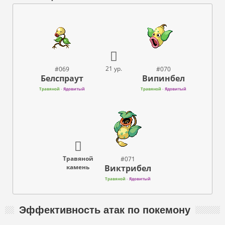
21 ур.
#069
#070
Белспраут
Випинбел
Травяной
-
Ядовитый
Травяной
-
Ядовитый
Травяной
#071
Виктрибел
камень
Травяной
-
Ядовитый
Эффективность атак по покемону