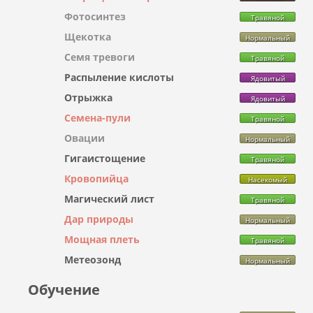
Фотосинтез
Травяной
Щекотка
Нормальный
Семя тревоги
Травяной
Распыление кислоты
Ядовитый
Отрыжка
Ядовитый
Семена-пули
Травяной
Овации
Нормальный
Гигаистощение
Травяной
Кровопийца
Насекомый
Магический лист
Травяной
Дар природы
Нормальный
Мощная плеть
Травяной
Метеозонд
Нормальный
Обучение