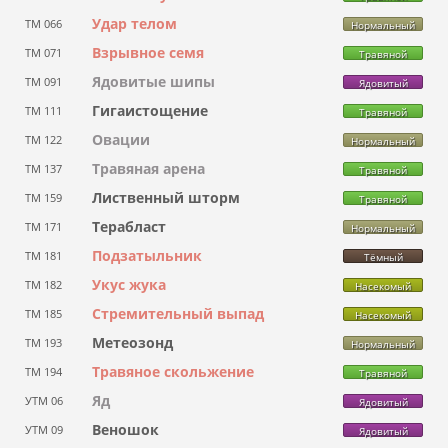
Удар телом
ТМ 066
Нормальный
Взрывное семя
ТМ 071
Травяной
Ядовитые шипы
ТМ 091
Ядовитый
Гигаистощение
ТМ 111
Травяной
Овации
ТМ 122
Нормальный
Травяная арена
ТМ 137
Травяной
Лиственный шторм
ТМ 159
Травяной
Терабласт
ТМ 171
Нормальный
Подзатыльник
ТМ 181
Тёмный
Укус жука
ТМ 182
Насекомый
Стремительный выпад
ТМ 185
Насекомый
Метеозонд
ТМ 193
Нормальный
Травяное скольжение
ТМ 194
Травяной
Яд
УТМ 06
Ядовитый
Веношок
УТМ 09
Ядовитый