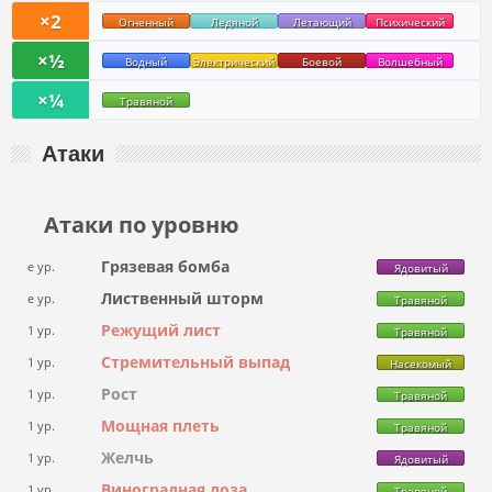
×2
Огненный
Ледяной
Летающий
Психический
×½
Водный
Электрический
Боевой
Волшебный
×¼
Травяной
Атаки
Атаки по уровню
Грязевая бомба
e ур.
Ядовитый
Лиственный шторм
e ур.
Травяной
Режущий лист
1 ур.
Травяной
Стремительный выпад
1 ур.
Насекомый
Рост
1 ур.
Травяной
Мощная плеть
1 ур.
Травяной
Желчь
1 ур.
Ядовитый
Виноградная лоза
1 ур.
Травяной