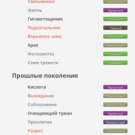
Связывание
Нормальный
Желчь
Ядовитый
Гигаистощение
Травяной
Подзатыльник
Тёмный
Взрывное семя
Травяной
Храп
Нормальный
Фотосинтез
Травяной
Семя тревоги
Травяной
Прошлые поколения
Кислота
Ядовитый
Выжидание
Нормальный
Соблазнение
Нормальный
Очищающий туман
Ядовитый
Проклятие
Призрачный
Разрез
Нормальный