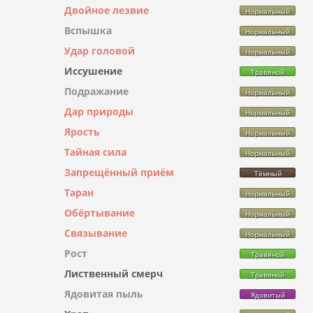
Двойное лезвие
Нормальный
Вспышка
Нормальный
Удар головой
Нормальный
Иссушение
Травяной
Подражание
Нормальный
Дар природы
Нормальный
Ярость
Нормальный
Тайная сила
Нормальный
Запрещённый приём
Тёмный
Таран
Нормальный
Обёртывание
Нормальный
Связывание
Нормальный
Рост
Травяной
Лиственный смерч
Травяной
Ядовитая пыль
Ядовитый