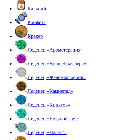
Кальций
Конфета
Крекер
Леденец «Ароматерапия»
Леденец «Волшебная аура»
Леденец «Железная броня»
Леденец «Камнепад»
Леденец «Кипяток»
Леденец «Ледяной луч»
Леденец «Насест»