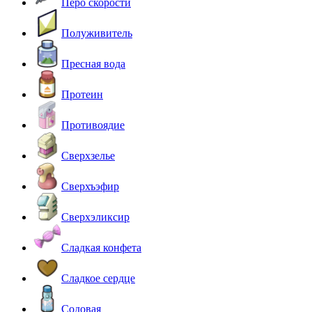
Перо скорости
Полуживитель
Пресная вода
Протеин
Противоядие
Сверхзелье
Сверхъэфир
Сверхэликсир
Сладкая конфета
Сладкое сердце
Содовая