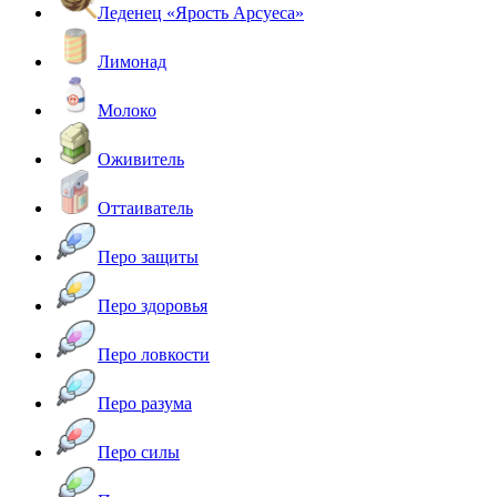
Леденец «Ярость Арсуеса»
Лимонад
Молоко
Оживитель
Оттаиватель
Перо защиты
Перо здоровья
Перо ловкости
Перо разума
Перо силы