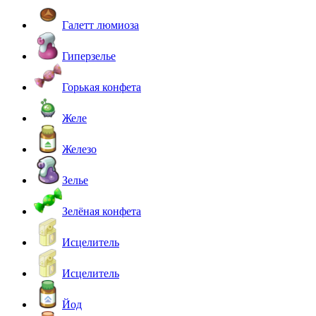
Галетт люмиоза
Гиперзелье
Горькая конфета
Желе
Железо
Зелье
Зелёная конфета
Исцелитель
Исцелитель
Йод