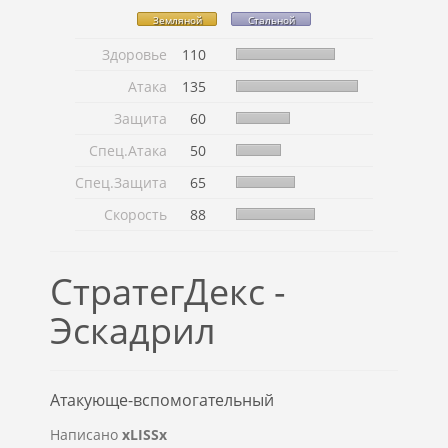
Земляной
Стальной
Здоровье
110
Атака
135
Защита
60
Спец.Атака
50
Спец.Защита
65
Скорость
88
СтратегДекс -
Эскадрил
Атакующе-вспомогательный
Написано
xLISSx