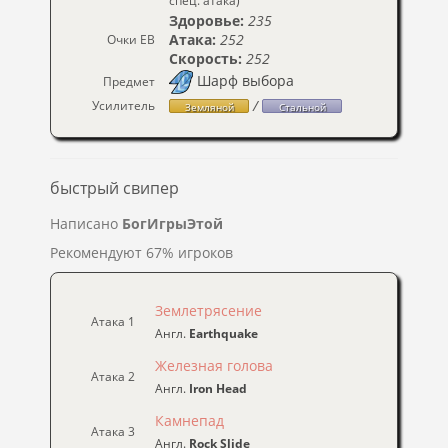
спец. атака)
Здоровье:
235
Атака:
252
Очки ЕВ
Скорость:
252
Шарф выбора
Предмет
/
Усилитель
Земляной
Стальной
быстрый свипер
Написано
БогИгрыЭтой
Рекомендуют 67% игроков
Землетрясение
Атака 1
Англ.
Earthquake
Железная голова
Атака 2
Англ.
Iron Head
Камнепад
Атака 3
Англ.
Rock Slide