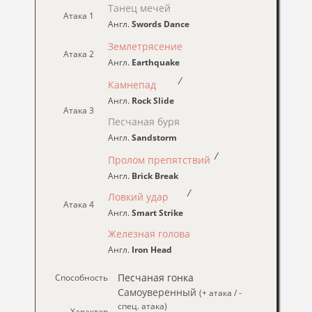
Танец мечей
Атака 1
Англ.
Swords Dance
Землетрясение
Атака 2
Англ.
Earthquake
/
Камнепад
Англ.
Rock Slide
Атака 3
Песчаная буря
Англ.
Sandstorm
/
Пролом препятствий
Англ.
Brick Break
/
Ловкий удар
Атака 4
Англ.
Smart Strike
Железная голова
Англ.
Iron Head
Песчаная гонка
Способность
Самоуверенный
(+ атака / -
спец. атака)
Характер