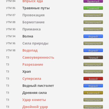
Впрыск яда
УТМ 84
Ядовитый
Травяные путы
УТМ 86
Травяной
Провокация
УТМ 87
Нормальный
Бормотание
УТМ 88
Нормальный
Приманка
УТМ 90
Нормальный
Волна
УТМ 94
Водный
Сила природы
УТМ 96
Нормальный
Водопад
УТМ 98
Водный
Самоуверенность
ТЗ
Тёмный
Разрезание
ТЗ
Нормальный
Храп
ТЗ
Нормальный
Суперсила
ТЗ
Боевой
Водный пистолет
ТЗ
Водный
Древняя сила
ТЗ
Каменный
Удар кометы
ТЗ
Нормальный
Двойной удар
ТЗ
Нормальный