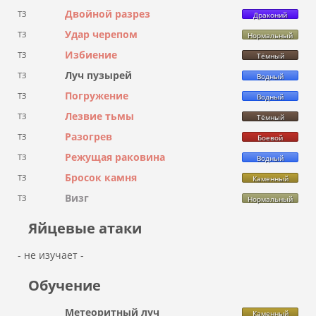
Двойной разрез
ТЗ
Драконий
Удар черепом
ТЗ
Нормальный
Избиение
ТЗ
Тёмный
Луч пузырей
ТЗ
Водный
Погружение
ТЗ
Водный
Лезвие тьмы
ТЗ
Тёмный
Разогрев
ТЗ
Боевой
Режущая раковина
ТЗ
Водный
Бросок камня
ТЗ
Каменный
Визг
ТЗ
Нормальный
Яйцевые атаки
- не изучает -
Обучение
Метеоритный луч
Каменный