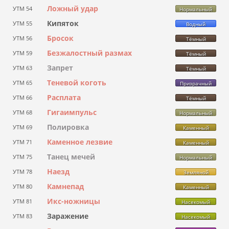
Ложный удар
УТМ 54
Нормальный
Кипяток
УТМ 55
Водный
Бросок
УТМ 56
Тёмный
Безжалостный размах
УТМ 59
Тёмный
Запрет
УТМ 63
Тёмный
Теневой коготь
УТМ 65
Призрачный
Расплата
УТМ 66
Тёмный
Гигаимпульс
УТМ 68
Нормальный
Полировка
УТМ 69
Каменный
Каменное лезвие
УТМ 71
Каменный
Танец мечей
УТМ 75
Нормальный
Наезд
УТМ 78
Земляной
Камнепад
УТМ 80
Каменный
Икс-ножницы
УТМ 81
Насекомый
Заражение
УТМ 83
Насекомый