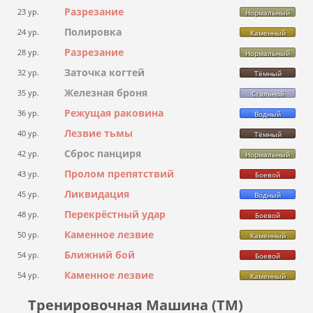
Разрезание
23 ур.
Нормальный
Полировка
24 ур.
Каменный
Разрезание
28 ур.
Нормальный
Заточка когтей
32 ур.
Тёмный
Железная броня
35 ур.
Стальной
Режущая раковина
36 ур.
Водный
Лезвие тьмы
40 ур.
Тёмный
Сброс панциря
42 ур.
Нормальный
Пролом препятствий
43 ур.
Боевой
Ликвидация
45 ур.
Водный
Перекрёстный удар
48 ур.
Боевой
Каменное лезвие
50 ур.
Каменный
Ближний бой
54 ур.
Боевой
Каменное лезвие
54 ур.
Каменный
Тренировочная Машина (ТМ)