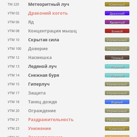
Метеоритный луч
ТМ 220
Каменный
Драконий коготь
УТМ 02
Драконий
Яд
УТМ 06
Ядовитый
Концентрация мышц
УТМ 08
Боевой
Скрытая сила
УТМ 10
Нормальный
Доверие
УТМ 100
Нормальный
Насмешка
УТМ 12
Тёмный
Ледяной луч
УТМ 13
Ледяной
Снежная буря
УТМ 14
Ледяной
Гиперлуч
УТМ 15
Нормальный
Защита
УТМ 17
Нормальный
Танец дождя
УТМ 18
Водный
Ограждение
УТМ 20
Нормальный
Раздражительность
УТМ 21
Нормальный
Унижение
УТМ 23
Каменный