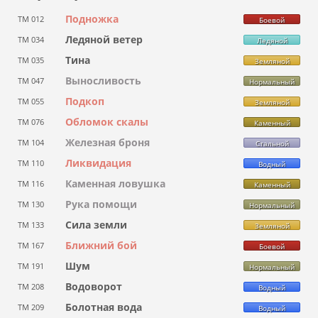
Подножка
ТМ 012
Боевой
Ледяной ветер
ТМ 034
Ледяной
Тина
ТМ 035
Земляной
Выносливость
ТМ 047
Нормальный
Подкоп
ТМ 055
Земляной
Обломок скалы
ТМ 076
Каменный
Железная броня
ТМ 104
Стальной
Ликвидация
ТМ 110
Водный
Каменная ловушка
ТМ 116
Каменный
Рука помощи
ТМ 130
Нормальный
Сила земли
ТМ 133
Земляной
Ближний бой
ТМ 167
Боевой
Шум
ТМ 191
Нормальный
Водоворот
ТМ 208
Водный
Болотная вода
ТМ 209
Водный