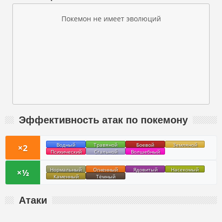
Покемон не имеет эволюций
Эффективность атак по покемону
Водный
Травяной
Боевой
Земляной
×2
Психический
Стальной
Волшебный
Нормальный
Огненный
Ядовитый
Насекомый
×½
Каменный
Тёмный
Атаки