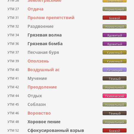
Землетрясение
УТМ 26
Земляной
Отдача
УТМ 27
Нормальный
Пролом препятствий
УТМ 31
Боевой
Раздвоение
УТМ 32
Нормальный
Грязевая волна
УТМ 34
Ядовитый
Грязевая бомба
УТМ 36
Ядовитый
Песчаная буря
УТМ 37
Каменный
Оползень
УТМ 39
Каменный
Воздушный ас
УТМ 40
Летающий
Мучение
УТМ 41
Тёмный
Преодоление
УТМ 42
Нормальный
Отдых
УТМ 44
Психический
Соблазн
УТМ 45
Нормальный
Воровство
УТМ 46
Тёмный
Хоровое пение
УТМ 48
Нормальный
Сфокусированный взрыв
УТМ 52
Боевой