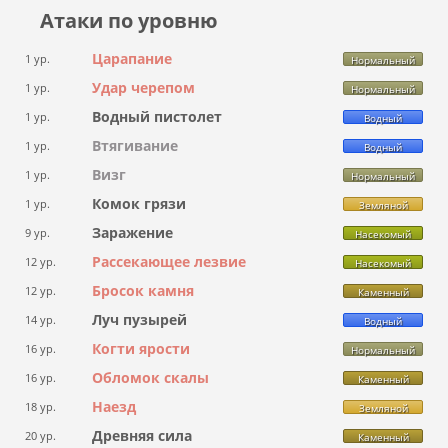
Атаки по уровню
Царапание
1 ур.
Нормальный
Удар черепом
1 ур.
Нормальный
Водный пистолет
1 ур.
Водный
Втягивание
1 ур.
Водный
Визг
1 ур.
Нормальный
Комок грязи
1 ур.
Земляной
Заражение
9 ур.
Насекомый
Рассекающее лезвие
12 ур.
Насекомый
Бросок камня
12 ур.
Каменный
Луч пузырей
14 ур.
Водный
Когти ярости
16 ур.
Нормальный
Обломок скалы
16 ур.
Каменный
Наезд
18 ур.
Земляной
Древняя сила
20 ур.
Каменный