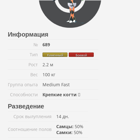
Информация
№
689
Тип
Каменный
Боевой
Рост
2.2 м
Вес
100 кг
Группа опыта
Medium Fast
Способности
Крепкие когти
Разведение
Срок вылупления
14 дн.
Самцы:
50%
Соотношение полов
Самки:
50%