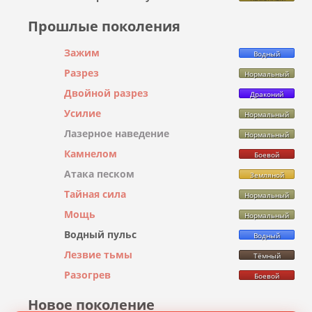
Прошлые поколения
Зажим
Водный
Разрез
Нормальный
Двойной разрез
Драконий
Усилие
Нормальный
Лазерное наведение
Нормальный
Камнелом
Боевой
Атака песком
Земляной
Тайная сила
Нормальный
Мощь
Нормальный
Водный пульс
Водный
Лезвие тьмы
Тёмный
Разогрев
Боевой
Новое поколение