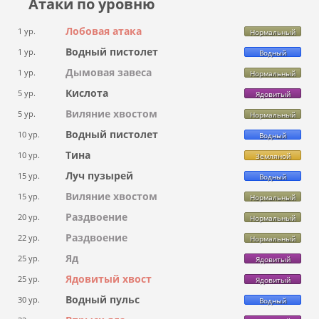
Атаки по уровню
Лобовая атака
1 ур.
Нормальный
Водный пистолет
1 ур.
Водный
Дымовая завеса
1 ур.
Нормальный
Кислота
5 ур.
Ядовитый
Виляние хвостом
5 ур.
Нормальный
Водный пистолет
10 ур.
Водный
Тина
10 ур.
Земляной
Луч пузырей
15 ур.
Водный
Виляние хвостом
15 ур.
Нормальный
Раздвоение
20 ур.
Нормальный
Раздвоение
22 ур.
Нормальный
Яд
25 ур.
Ядовитый
Ядовитый хвост
25 ур.
Ядовитый
Водный пульс
30 ур.
Водный