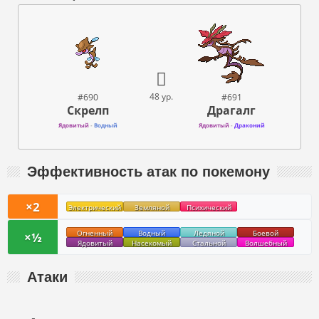
48 ур.
#690
#691
Скрелп
Драгалг
Ядовитый
-
Водный
Ядовитый
-
Драконий
Эффективность атак по покемону
×2
Электрический
Земляной
Психический
Огненный
Водный
Ледяной
Боевой
×½
Ядовитый
Насекомый
Стальной
Волшебный
Атаки