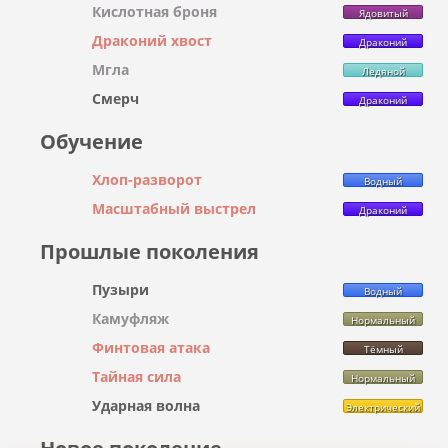
Кислотная броня
Ядовитый
Драконий хвост
Драконий
Мгла
Ледяной
Смерч
Драконий
Обучение
Хлоп-разворот
Водный
Масштабный выстрел
Драконий
Прошлые поколения
Пузыри
Водный
Камуфляж
Нормальный
Финтовая атака
Тёмный
Тайная сила
Нормальный
Ударная волна
Электрический