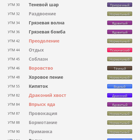
Теневой шар
УТМ 30
Призрачный
Раздвоение
УТМ 32
Нормальный
Грязевая волна
УТМ 34
Ядовитый
Грязевая бомба
УТМ 36
Ядовитый
Преодоление
УТМ 42
Нормальный
Отдых
УТМ 44
Психический
Соблазн
УТМ 45
Нормальный
Воровство
УТМ 46
Тёмный
Хоровое пение
УТМ 48
Нормальный
Кипяток
УТМ 55
Водный
Драконий хвост
УТМ 82
Драконий
Впрыск яда
УТМ 84
Ядовитый
Провокация
УТМ 87
Нормальный
Бормотание
УТМ 88
Нормальный
Приманка
УТМ 90
Нормальный