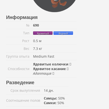
Информация
№
690
Тип
Ядовитый
Водный
Рост
0.5 м
Вес
7.3 кг
Группа опыта
Medium Fast
Ядовитые колючки
Способности
Ядовитое касание
Адаптация
Разведение
Срок вылупления
14 дн.
Самцы:
50%
Соотношение полов
Самки:
50%