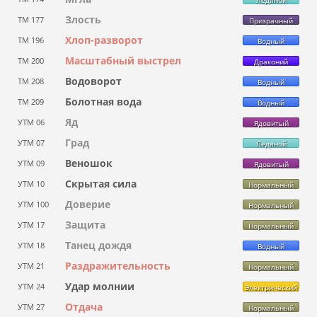
Злость
ТМ 177
Призрачный
Хлоп-разворот
ТМ 196
Водный
Масштабный выстрел
ТМ 200
Драконий
Водоворот
ТМ 208
Водный
Болотная вода
ТМ 209
Водный
Яд
УТМ 06
Ядовитый
Град
УТМ 07
Ледяной
Веношок
УТМ 09
Ядовитый
Скрытая сила
УТМ 10
Нормальный
Доверие
УТМ 100
Нормальный
Защита
УТМ 17
Нормальный
Танец дождя
УТМ 18
Водный
Раздражительность
УТМ 21
Нормальный
Удар молнии
УТМ 24
Электрический
Отдача
УТМ 27
Нормальный