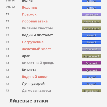
Волна
УТМ 94
Водный
Водопад
УТМ 98
Водный
Прыжок
ТЗ
Летающий
Лобовая атака
ТЗ
Нормальный
Виляние хвостом
ТЗ
Нормальный
Водный пистолет
ТЗ
Водный
Погружение
ТЗ
Водный
Железный хвост
ТЗ
Стальной
Храп
ТЗ
Нормальный
Кислотный дождь
ТЗ
Ядовитый
Кислота
ТЗ
Ядовитый
Водяной хвост
ТЗ
Водный
Луч пузырей
ТЗ
Водный
Дымовая завеса
ТЗ
Нормальный
Яйцевые атаки