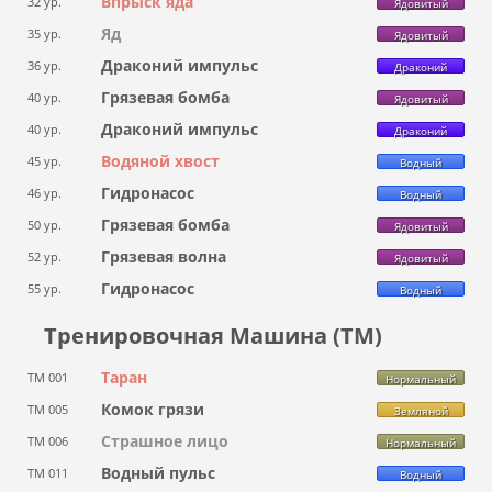
Впрыск яда
32 ур.
Ядовитый
Яд
35 ур.
Ядовитый
Драконий импульс
36 ур.
Драконий
Грязевая бомба
40 ур.
Ядовитый
Драконий импульс
40 ур.
Драконий
Водяной хвост
45 ур.
Водный
Гидронасос
46 ур.
Водный
Грязевая бомба
50 ур.
Ядовитый
Грязевая волна
52 ур.
Ядовитый
Гидронасос
55 ур.
Водный
Тренировочная Машина (ТМ)
Таран
ТМ 001
Нормальный
Комок грязи
ТМ 005
Земляной
Страшное лицо
ТМ 006
Нормальный
Водный пульс
ТМ 011
Водный