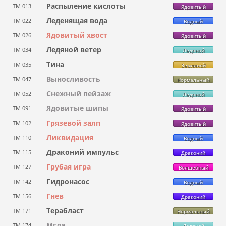
Распыление кислоты
ТМ 013
Ядовитый
Леденящая вода
ТМ 022
Водный
Ядовитый хвост
ТМ 026
Ядовитый
Ледяной ветер
ТМ 034
Ледяной
Тина
ТМ 035
Земляной
Выносливость
ТМ 047
Нормальный
Снежный пейзаж
ТМ 052
Ледяной
Ядовитые шипы
ТМ 091
Ядовитый
Грязевой залп
ТМ 102
Ядовитый
Ликвидация
ТМ 110
Водный
Драконий импульс
ТМ 115
Драконий
Грубая игра
ТМ 127
Волшебный
Гидронасос
ТМ 142
Водный
Гнев
ТМ 156
Драконий
Терабласт
ТМ 171
Нормальный
Мгла
ТМ 174
Ледяной