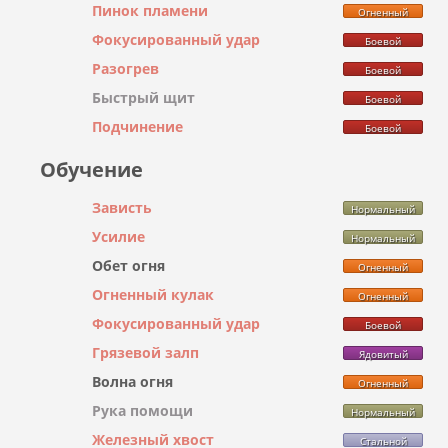
Пинок пламени
Огненный
Фокусированный удар
Боевой
Разогрев
Боевой
Быстрый щит
Боевой
Подчинение
Боевой
Обучение
Зависть
Нормальный
Усилие
Нормальный
Обет огня
Огненный
Огненный кулак
Огненный
Фокусированный удар
Боевой
Грязевой залп
Ядовитый
Волна огня
Огненный
Рука помощи
Нормальный
Железный хвост
Стальной