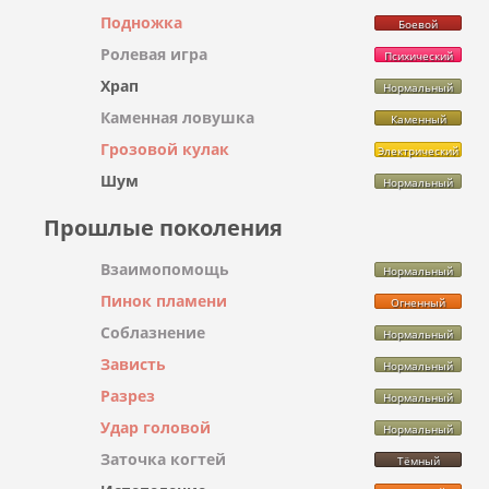
Подножка
Боевой
Ролевая игра
Психический
Храп
Нормальный
Каменная ловушка
Каменный
Грозовой кулак
Электрический
Шум
Нормальный
Прошлые поколения
Взаимопомощь
Нормальный
Пинок пламени
Огненный
Соблазнение
Нормальный
Зависть
Нормальный
Разрез
Нормальный
Удар головой
Нормальный
Заточка когтей
Тёмный