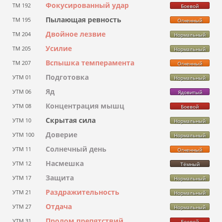
Фокусированный удар
ТМ 192
Боевой
Пылающая ревность
ТМ 195
Огненный
Двойное лезвие
ТМ 204
Нормальный
Усилие
ТМ 205
Нормальный
Вспышка темперамента
ТМ 207
Огненный
Подготовка
УТМ 01
Нормальный
Яд
УТМ 06
Ядовитый
Концентрация мышц
УТМ 08
Боевой
Скрытая сила
УТМ 10
Нормальный
Доверие
УТМ 100
Нормальный
Солнечный день
УТМ 11
Огненный
Насмешка
УТМ 12
Тёмный
Защита
УТМ 17
Нормальный
Раздражительность
УТМ 21
Нормальный
Отдача
УТМ 27
Нормальный
Пролом препятствий
УТМ 31
Боевой