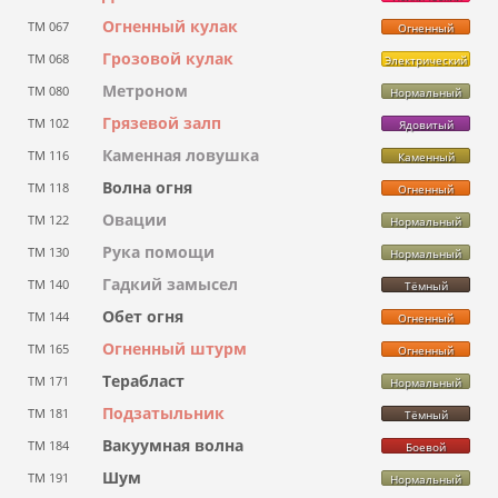
Огненный кулак
ТМ 067
Огненный
Грозовой кулак
ТМ 068
Электрический
Метроном
ТМ 080
Нормальный
Грязевой залп
ТМ 102
Ядовитый
Каменная ловушка
ТМ 116
Каменный
Волна огня
ТМ 118
Огненный
Овации
ТМ 122
Нормальный
Рука помощи
ТМ 130
Нормальный
Гадкий замысел
ТМ 140
Тёмный
Обет огня
ТМ 144
Огненный
Огненный штурм
ТМ 165
Огненный
Терабласт
ТМ 171
Нормальный
Подзатыльник
ТМ 181
Тёмный
Вакуумная волна
ТМ 184
Боевой
Шум
ТМ 191
Нормальный