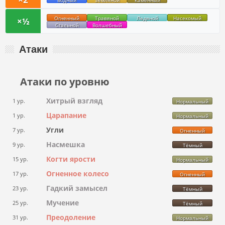
Водный
Земляной
Каменный
Огненный
Травяной
Ледяной
Насекомый
×½
Стальной
Волшебный
Атаки
Атаки по уровню
Хитрый взгляд
1 ур.
Нормальный
Царапание
1 ур.
Нормальный
Угли
7 ур.
Огненный
Насмешка
9 ур.
Тёмный
Когти ярости
15 ур.
Нормальный
Огненное колесо
17 ур.
Огненный
Гадкий замысел
23 ур.
Тёмный
Мучение
25 ур.
Тёмный
Преодоление
31 ур.
Нормальный