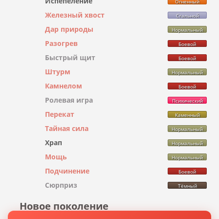
Испепеление
Огненный
Железный хвост
Стальной
Дар природы
Нормальный
Разогрев
Боевой
Быстрый щит
Боевой
Штурм
Нормальный
Камнелом
Боевой
Ролевая игра
Психический
Перекат
Каменный
Тайная сила
Нормальный
Храп
Нормальный
Мощь
Нормальный
Подчинение
Боевой
Сюрприз
Тёмный
Новое поколение