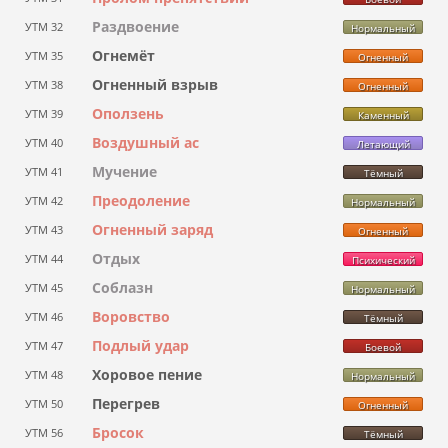
Раздвоение
УТМ 32
Нормальный
Огнемёт
УТМ 35
Огненный
Огненный взрыв
УТМ 38
Огненный
Оползень
УТМ 39
Каменный
Воздушный ас
УТМ 40
Летающий
Мучение
УТМ 41
Тёмный
Преодоление
УТМ 42
Нормальный
Огненный заряд
УТМ 43
Огненный
Отдых
УТМ 44
Психический
Соблазн
УТМ 45
Нормальный
Воровство
УТМ 46
Тёмный
Подлый удар
УТМ 47
Боевой
Хоровое пение
УТМ 48
Нормальный
Перегрев
УТМ 50
Огненный
Бросок
УТМ 56
Тёмный