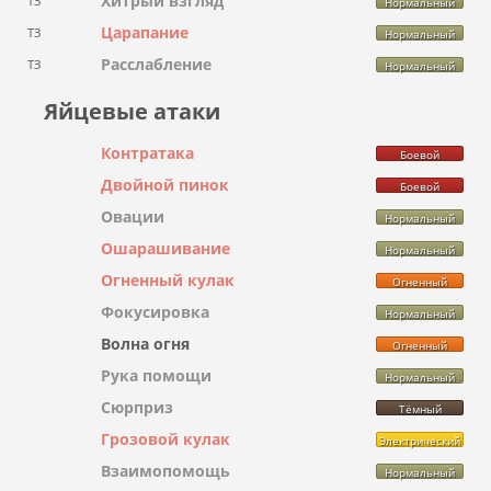
Хитрый взгляд
ТЗ
Нормальный
Царапание
ТЗ
Нормальный
Расслабление
ТЗ
Нормальный
Яйцевые атаки
Контратака
Боевой
Двойной пинок
Боевой
Овации
Нормальный
Ошарашивание
Нормальный
Огненный кулак
Огненный
Фокусировка
Нормальный
Волна огня
Огненный
Рука помощи
Нормальный
Сюрприз
Тёмный
Грозовой кулак
Электрический
Взаимопомощь
Нормальный