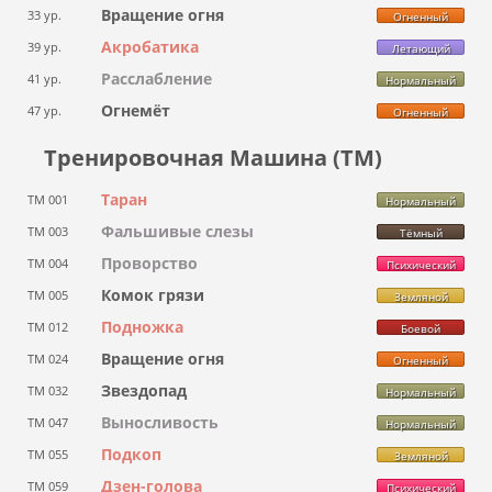
Вращение огня
33 ур.
Огненный
Акробатика
39 ур.
Летающий
Расслабление
41 ур.
Нормальный
Огнемёт
47 ур.
Огненный
Тренировочная Машина (ТМ)
Таран
ТМ 001
Нормальный
Фальшивые слезы
ТМ 003
Тёмный
Проворство
ТМ 004
Психический
Комок грязи
ТМ 005
Земляной
Подножка
ТМ 012
Боевой
Вращение огня
ТМ 024
Огненный
Звездопад
ТМ 032
Нормальный
Выносливость
ТМ 047
Нормальный
Подкоп
ТМ 055
Земляной
Дзен-голова
ТМ 059
Психический