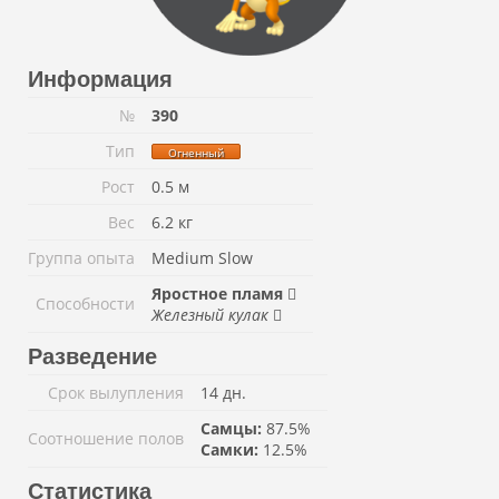
Информация
№
390
Тип
Огненный
Рост
0.5 м
Вес
6.2 кг
Группа опыта
Medium Slow
Яростное пламя
Способности
Железный кулак
Разведение
Срок вылупления
14 дн.
Самцы:
87.5%
Соотношение полов
Самки:
12.5%
Статистика