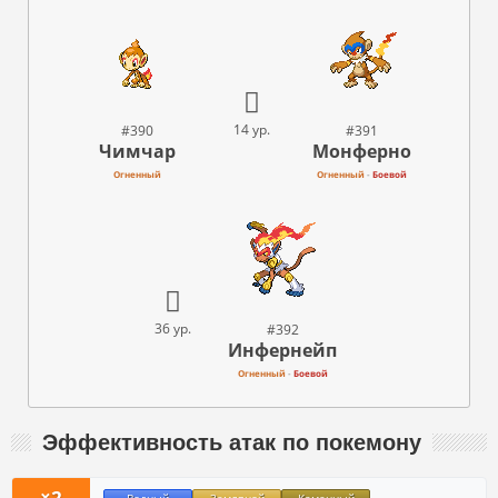
14 ур.
#390
#391
Чимчар
Монферно
Огненный
Огненный
-
Боевой
36 ур.
#392
Инфернейп
Огненный
-
Боевой
Эффективность атак по покемону
×2