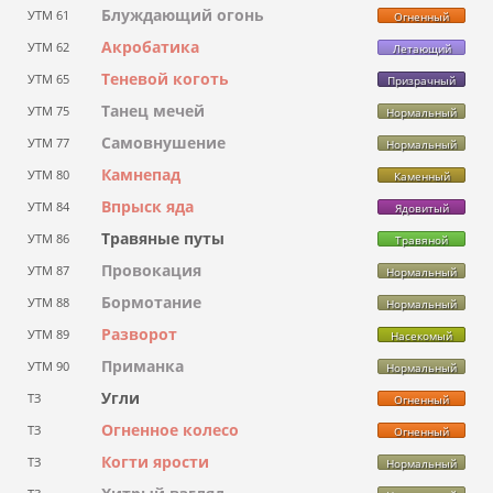
Блуждающий огонь
УТМ 61
Огненный
Акробатика
УТМ 62
Летающий
Теневой коготь
УТМ 65
Призрачный
Танец мечей
УТМ 75
Нормальный
Самовнушение
УТМ 77
Нормальный
Камнепад
УТМ 80
Каменный
Впрыск яда
УТМ 84
Ядовитый
Травяные путы
УТМ 86
Травяной
Провокация
УТМ 87
Нормальный
Бормотание
УТМ 88
Нормальный
Разворот
УТМ 89
Насекомый
Приманка
УТМ 90
Нормальный
Угли
ТЗ
Огненный
Огненное колесо
ТЗ
Огненный
Когти ярости
ТЗ
Нормальный