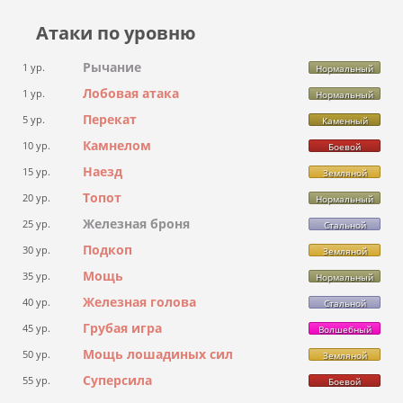
Атаки по уровню
Рычание
1 ур.
Нормальный
Лобовая атака
1 ур.
Нормальный
Перекат
5 ур.
Каменный
Камнелом
10 ур.
Боевой
Наезд
15 ур.
Земляной
Топот
20 ур.
Нормальный
Железная броня
25 ур.
Стальной
Подкоп
30 ур.
Земляной
Мощь
35 ур.
Нормальный
Железная голова
40 ур.
Стальной
Грубая игра
45 ур.
Волшебный
Мощь лошадиных сил
50 ур.
Земляной
Суперсила
55 ур.
Боевой