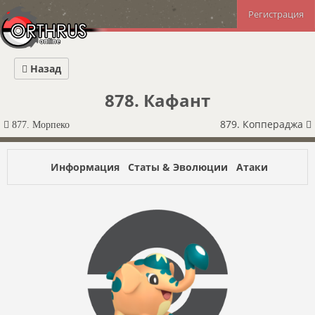
Регистрация
Назад
878. Кафант
879. Коппераджа
877. Морпеко
Информация
Статы & Эволюции
Атаки