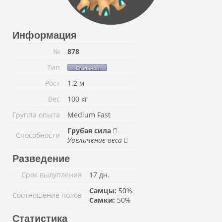
Информация
№
878
Тип
Стальной
Рост
1.2 м
Вес
100 кг
Группа опыта
Medium Fast
Грубая сила
Способности
Увеличение веса
Разведение
Срок вылупления
17 дн.
Самцы:
50%
Соотношение полов
Самки:
50%
Статистика