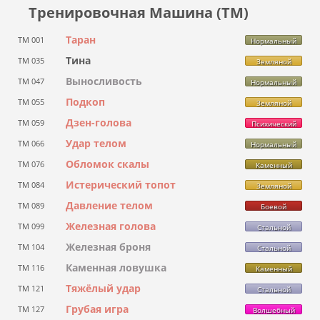
Тренировочная Машина (ТМ)
Таран
ТМ 001
Нормальный
Тина
ТМ 035
Земляной
Выносливость
ТМ 047
Нормальный
Подкоп
ТМ 055
Земляной
Дзен-голова
ТМ 059
Психический
Удар телом
ТМ 066
Нормальный
Обломок скалы
ТМ 076
Каменный
Истерический топот
ТМ 084
Земляной
Давление телом
ТМ 089
Боевой
Железная голова
ТМ 099
Стальной
Железная броня
ТМ 104
Стальной
Каменная ловушка
ТМ 116
Каменный
Тяжёлый удар
ТМ 121
Стальной
Грубая игра
ТМ 127
Волшебный