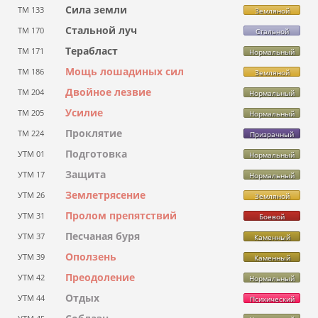
Сила земли
ТМ 133
Земляной
Стальной луч
ТМ 170
Стальной
Терабласт
ТМ 171
Нормальный
Мощь лошадиных сил
ТМ 186
Земляной
Двойное лезвие
ТМ 204
Нормальный
Усилие
ТМ 205
Нормальный
Проклятие
ТМ 224
Призрачный
Подготовка
УТМ 01
Нормальный
Защита
УТМ 17
Нормальный
Землетрясение
УТМ 26
Земляной
Пролом препятствий
УТМ 31
Боевой
Песчаная буря
УТМ 37
Каменный
Оползень
УТМ 39
Каменный
Преодоление
УТМ 42
Нормальный
Отдых
УТМ 44
Психический