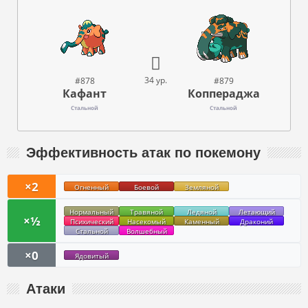
34 ур.
#878
#879
Кафант
Коппераджа
Стальной
Стальной
Эффективность атак по покемону
×2
Огненный
Боевой
Земляной
Нормальный
Травяной
Ледяной
Летающий
×½
Психический
Насекомый
Каменный
Драконий
Стальной
Волшебный
×0
Ядовитый
Атаки