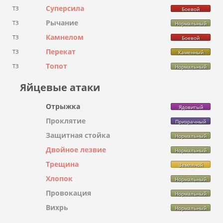
Суперсила
ТЗ
Боевой
Рычание
ТЗ
Нормальный
Камнелом
ТЗ
Боевой
Перекат
ТЗ
Каменный
Топот
ТЗ
Нормальный
Яйцевые атаки
Отрыжка
Ядовитый
Проклятие
Призрачный
Защитная стойка
Нормальный
Двойное лезвие
Нормальный
Трещина
Земляной
Хлопок
Нормальный
Провокация
Нормальный
Вихрь
Нормальный