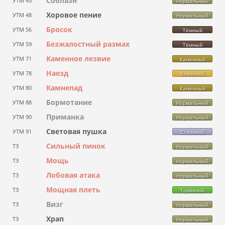
Соблазн
УТМ 45
Нормальный
Хоровое пение
УТМ 48
Нормальный
Бросок
УТМ 56
Тёмный
Безжалостный размах
УТМ 59
Тёмный
Каменное лезвие
УТМ 71
Каменный
Наезд
УТМ 78
Земляной
Камнепад
УТМ 80
Каменный
Бормотание
УТМ 88
Нормальный
Приманка
УТМ 90
Нормальный
Световая пушка
УТМ 91
Стальной
Сильный пинок
ТЗ
Нормальный
Мощь
ТЗ
Нормальный
Лобовая атака
ТЗ
Нормальный
Мощная плеть
ТЗ
Травяной
Визг
ТЗ
Нормальный
Храп
ТЗ
Нормальный