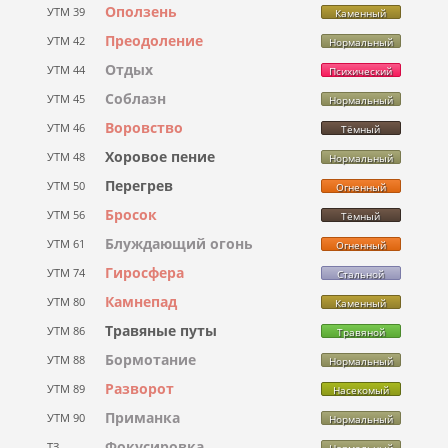
Оползень
УТМ 39
Каменный
Преодоление
УТМ 42
Нормальный
Отдых
УТМ 44
Психический
Соблазн
УТМ 45
Нормальный
Воровство
УТМ 46
Тёмный
Хоровое пение
УТМ 48
Нормальный
Перегрев
УТМ 50
Огненный
Бросок
УТМ 56
Тёмный
Блуждающий огонь
УТМ 61
Огненный
Гиросфера
УТМ 74
Стальной
Камнепад
УТМ 80
Каменный
Травяные путы
УТМ 86
Травяной
Бормотание
УТМ 88
Нормальный
Разворот
УТМ 89
Насекомый
Приманка
УТМ 90
Нормальный
Фокусировка
ТЗ
Нормальный