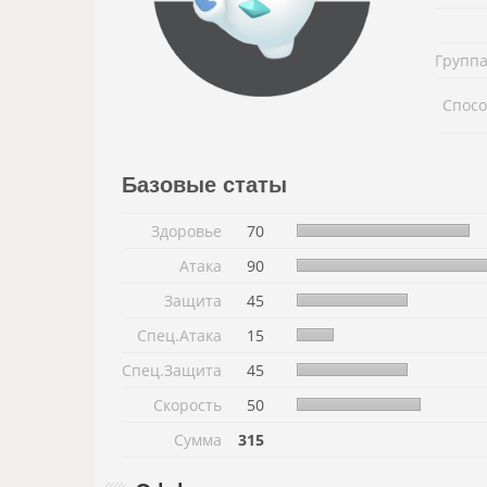
Группа
Спосо
Базовые статы
Здоровье
70
Атака
90
Защита
45
Спец.Атака
15
Спец.Защита
45
Скорость
50
Сумма
315