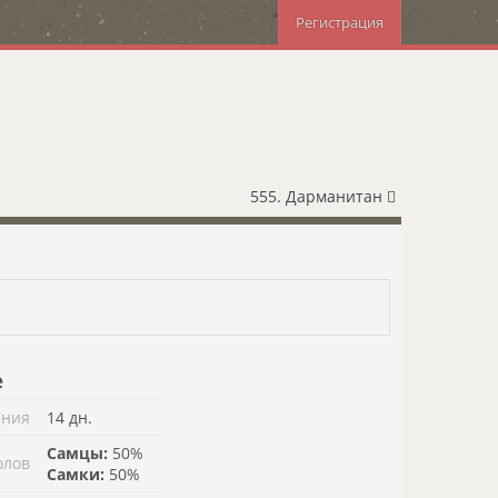
Регистрация
555. Дарманитан
е
ения
14 дн.
Самцы:
50%
олов
Самки:
50%