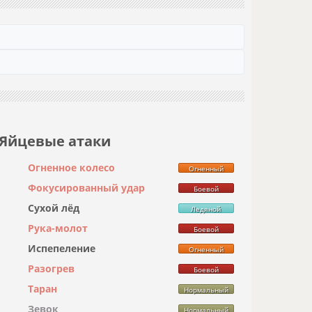
Яйцевые атаки
Огненное колесо
Огненный
Фокусированный удар
Боевой
Сухой лёд
Ледяной
Рука-молот
Боевой
Испепеление
Огненный
Разогрев
Боевой
Таран
Нормальный
Зевок
Нормальный