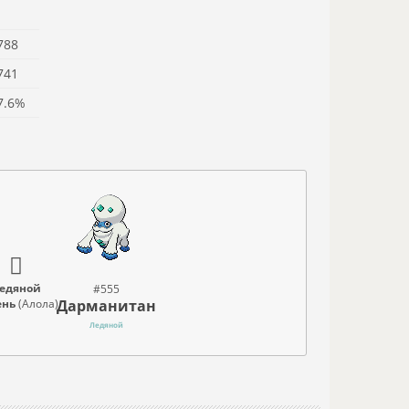
788
741
7.6%
едяной
#555
Дарманитан
ень
(Алола)
Ледяной