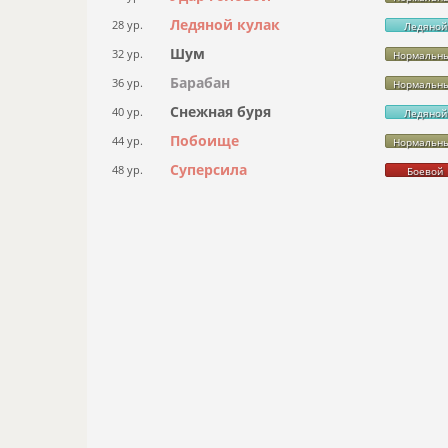
Ледяной кулак
28 ур.
Ледяной
Шум
32 ур.
Нормальн
Барабан
36 ур.
Нормальн
Снежная буря
40 ур.
Ледяной
Побоище
44 ур.
Нормальн
Суперсила
48 ур.
Боевой