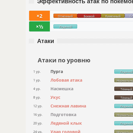
Эффективность атак по покемо
×2
Огненный
Боевой
Каменный
С
×½
Ледяной
Атаки
Атаки по уровню
Пурга
1 ур.
Ледяной
Лобовая атака
1 ур.
Нормальн
Насмешка
4 ур.
Тёмный
Укус
8 ур.
Тёмный
Снежная лавина
12 ур.
Ледяной
Подготовка
16 ур.
Нормальн
Ледяной клык
20 ур.
Ледяной
Удар головой
24 ур.
Нормальн