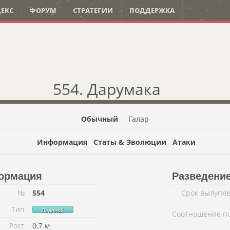
ЕКС
ФОРУМ
СТРАТЕГИИ
ПОДДЕРЖКА
554. Дарумака
Обычный
Галар
Информация
Статы & Эволюции
Атаки
ормация
Разведени
№
554
Срок вылупл
Тип
Ледяной
Соотношение п
Рост
0.7 м