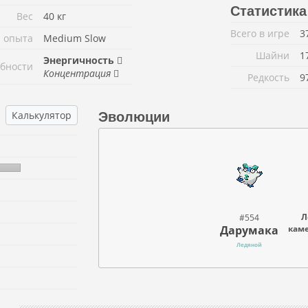
Статистика
Вес
40 кг
Всего в игре
3
 опыта
Medium Slow
Шайни
1
Энергичность
бности
Концентрация
Редкость
9
Калькулятор
Эволюции
Л
#554
Дарумака
кам
Ледяной