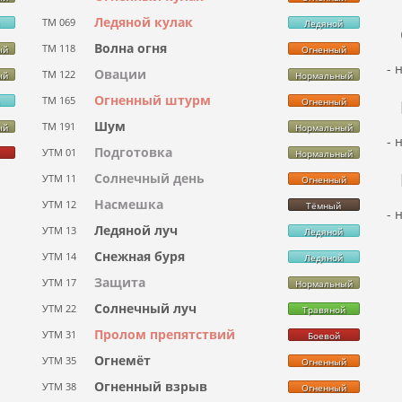
Ледяной кулак
ТМ 069
Ледяной
Волна огня
ТМ 118
ый
Огненный
- 
Овации
ТМ 122
ый
Нормальный
Огненный штурм
ТМ 165
Огненный
Шум
ТМ 191
ый
Нормальный
- 
Подготовка
УТМ 01
Нормальный
Солнечный день
УТМ 11
Огненный
Насмешка
УТМ 12
Тёмный
- 
Ледяной луч
УТМ 13
Ледяной
Снежная буря
УТМ 14
Ледяной
Защита
УТМ 17
Нормальный
Солнечный луч
УТМ 22
Травяной
Пролом препятствий
УТМ 31
Боевой
Огнемёт
УТМ 35
Огненный
Огненный взрыв
УТМ 38
Огненный