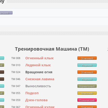
ну
тальной
Тренировочная Машина (ТМ)
Огненный клык
ТМ 008
Огненный
Ледяной клык
ТМ 010
ый
Ледяной
Вращение огня
ТМ 024
Огненный
Снежная лавина
ТМ 046
Ледяной
Выносливость
ТМ 047
Нормальный
Подкоп
ТМ 055
ый
Земляной
Дзен-голова
ТМ 059
Психический
Огненный кулак
ТМ 067
ый
Огненный