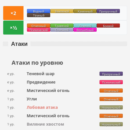
Водный
Земляной
Каменный
Призрачный
×2
Тёмный
Огненный
Травяной
Ледяной
Боевой
×½
Психический
Стальной
Волшебный
Атаки
Атаки по уровню
Теневой шар
e ур.
Призрачный
Предвидение
e ур.
Психический
Мистический огонь
e ур.
Огненный
Угли
1 ур.
Огненный
Лобовая атака
1 ур.
Нормальный
Мистический огонь
1 ур.
Огненный
Виляние хвостом
1 ур.
Нормальный