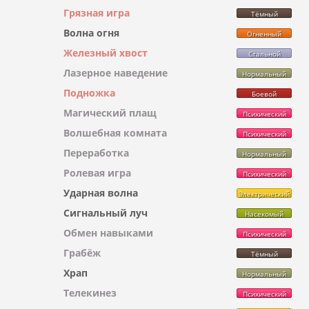
Грязная игра
Тёмный
Волна огня
Огненный
Железный хвост
Стальной
Лазерное наведение
Нормальный
Подножка
Боевой
Магический плащ
Психический
Волшебная комната
Психический
Переработка
Нормальный
Ролевая игра
Психический
Ударная волна
Электрический
Сигнальный луч
Насекомый
Обмен навыками
Психический
Грабёж
Тёмный
Храп
Нормальный
Телекинез
Психический