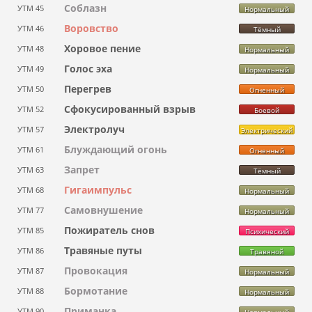
Соблазн
УТМ 45
Нормальный
Воровство
УТМ 46
Тёмный
Хоровое пение
УТМ 48
Нормальный
Голос эха
УТМ 49
Нормальный
Перегрев
УТМ 50
Огненный
Сфокусированный взрыв
УТМ 52
Боевой
Электролуч
УТМ 57
Электрический
Блуждающий огонь
УТМ 61
Огненный
Запрет
УТМ 63
Тёмный
Гигаимпульс
УТМ 68
Нормальный
Самовнушение
УТМ 77
Нормальный
Пожиратель снов
УТМ 85
Психический
Травяные путы
УТМ 86
Травяной
Провокация
УТМ 87
Нормальный
Бормотание
УТМ 88
Нормальный
Приманка
УТМ 90
Нормальный