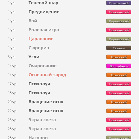
Теневой шар
1 ур.
Призрачный
Предвидение
1 ур.
Психический
Вой
1 ур.
Нормальный
Ролевая игра
1 ур.
Психический
Царапание
1 ур.
Нормальный
Сюрприз
1 ур.
Тёмный
Угли
5 ур.
Огненный
Очарование
14 ур.
Волшебный
Огненный заряд
14 ур.
Огненный
Психолуч
17 ур.
Психический
Психолуч
18 ур.
Психический
Вращение огня
20 ур.
Огненный
Вращение огня
22 ур.
Огненный
Экран света
25 ур.
Психический
Экран света
28 ур.
Психический
Наговор
28 ур.
Нормальный