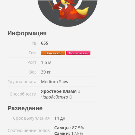
Информация
№
655
Тип
Огненный
Психический
Рост
1.5 м
Вес
39 кг
Группа опыта
Medium Slow
Яростное пламя
Способности
Чародейство
Разведение
Срок вылупления
14 дн.
Самцы:
87.5%
Соотношение полов
Самки:
12.5%