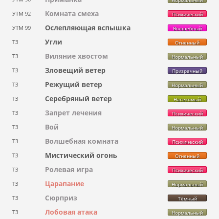
Комната смеха
УТМ 92
Психический
Ослепляющая вспышка
УТМ 99
Волшебный
Угли
ТЗ
Огненный
Виляние хвостом
ТЗ
Нормальный
Зловещий ветер
ТЗ
Призрачный
Режущий ветер
ТЗ
Нормальный
Серебряный ветер
ТЗ
Насекомый
Запрет лечения
ТЗ
Психический
Вой
ТЗ
Нормальный
Волшебная комната
ТЗ
Психический
Мистический огонь
ТЗ
Огненный
Ролевая игра
ТЗ
Психический
Царапание
ТЗ
Нормальный
Сюрприз
ТЗ
Тёмный
Лобовая атака
ТЗ
Нормальный