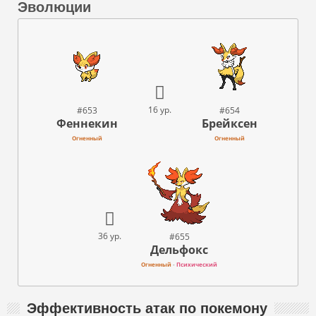
Эволюции
16 ур.
#653
#654
Феннекин
Брейксен
Огненный
Огненный
36 ур.
#655
Дельфокс
Огненный
-
Психический
Эффективность атак по покемону