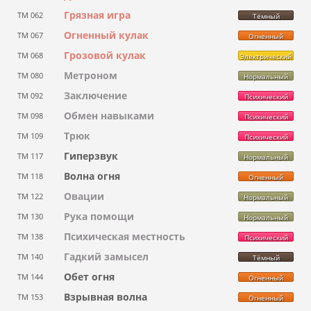
Грязная игра
ТМ 062
Тёмный
Огненный кулак
ТМ 067
Огненный
Грозовой кулак
ТМ 068
Электрический
Метроном
ТМ 080
Нормальный
Заключение
ТМ 092
Психический
Обмен навыками
ТМ 098
Психический
Трюк
ТМ 109
Психический
Гиперзвук
ТМ 117
Нормальный
Волна огня
ТМ 118
Огненный
Овации
ТМ 122
Нормальный
Рука помощи
ТМ 130
Нормальный
Психическая местность
ТМ 138
Психический
Гадкий замысел
ТМ 140
Тёмный
Обет огня
ТМ 144
Огненный
Взрывная волна
ТМ 153
Огненный