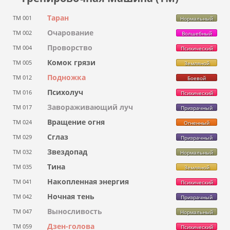
Таран
ТМ 001
Нормальный
Очарование
ТМ 002
Волшебный
Проворство
ТМ 004
Психический
Комок грязи
ТМ 005
Земляной
Подножка
ТМ 012
Боевой
Психолуч
ТМ 016
Психический
Завораживающий луч
ТМ 017
Призрачный
Вращение огня
ТМ 024
Огненный
Сглаз
ТМ 029
Призрачный
Звездопад
ТМ 032
Нормальный
Тина
ТМ 035
Земляной
Накопленная энергия
ТМ 041
Психический
Ночная тень
ТМ 042
Призрачный
Выносливость
ТМ 047
Нормальный
Дзен-голова
ТМ 059
Психический