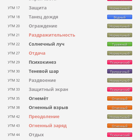
Защита
УТМ 17
Нормальный
Танец дождя
УТМ 18
Водный
Ограждение
УТМ 20
Нормальный
Раздражительность
УТМ 21
Нормальный
Солнечный луч
УТМ 22
Травяной
Отдача
УТМ 27
Нормальный
Психокинез
УТМ 29
Психический
Теневой шар
УТМ 30
Призрачный
Раздвоение
УТМ 32
Нормальный
Защитный экран
УТМ 33
Психический
Огнемёт
УТМ 35
Огненный
Огненный взрыв
УТМ 38
Огненный
Преодоление
УТМ 42
Нормальный
Огненный заряд
УТМ 43
Огненный
Отдых
УТМ 44
Психический