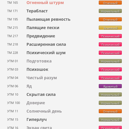
Огненный штурм
ТМ 165
Огненный
Терабласт
ТМ 171
Нормальный
Пылающая ревность
ТМ 195
Огненный
Палящие пески
ТМ 215
Земляной
Предвидение
ТМ 217
Психический
Расширенная сила
ТМ 218
Психический
Психический шум
ТМ 228
Психический
Подготовка
УТМ 01
Нормальный
Психошок
УТМ 03
Психический
Чистый разум
УТМ 04
Психический
Яд
УТМ 06
Ядовитый
Скрытая сила
УТМ 10
Нормальный
Доверие
УТМ 100
Нормальный
Солнечный день
УТМ 11
Огненный
Гиперлуч
УТМ 15
Нормальный
Экран света
УТМ 16
Психический