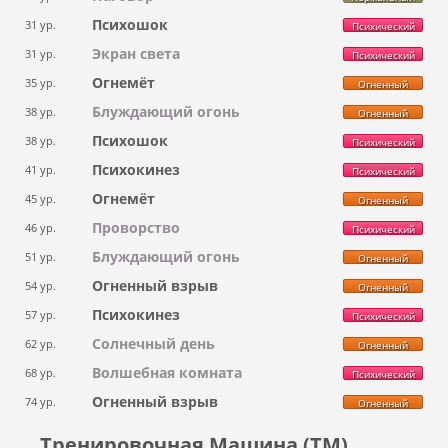
Психошок
31 ур.
Психический
Экран света
31 ур.
Психический
Огнемёт
35 ур.
Огненный
Блуждающий огонь
38 ур.
Огненный
Психошок
38 ур.
Психический
Психокинез
41 ур.
Психический
Огнемёт
45 ур.
Огненный
Проворство
46 ур.
Психический
Блуждающий огонь
51 ур.
Огненный
Огненный взрыв
54 ур.
Огненный
Психокинез
57 ур.
Психический
Солнечный день
62 ур.
Огненный
Волшебная комната
68 ур.
Психический
Огненный взрыв
74 ур.
Огненный
Тренировочная Машина (ТМ)