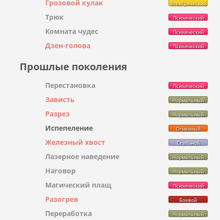
Грозовой кулак
Электрический
Трюк
Психический
Комната чудес
Психический
Дзен-голова
Психический
Прошлые поколения
Перестановка
Психический
Зависть
Нормальный
Разрез
Нормальный
Испепеление
Огненный
Железный хвост
Стальной
Лазерное наведение
Нормальный
Наговор
Нормальный
Магический плащ
Психический
Разогрев
Боевой
Переработка
Нормальный