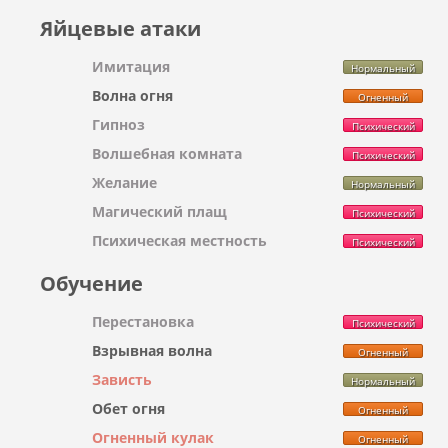
Яйцевые атаки
Имитация
Нормальный
Волна огня
Огненный
Гипноз
Психический
Волшебная комната
Психический
Желание
Нормальный
Магический плащ
Психический
Психическая местность
Психический
Обучение
Перестановка
Психический
Взрывная волна
Огненный
Зависть
Нормальный
Обет огня
Огненный
Огненный кулак
Огненный