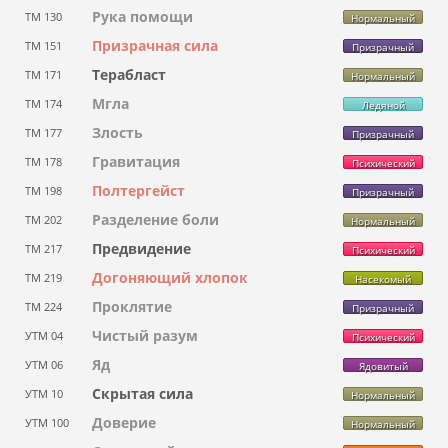
Рука помощи
ТМ 130
Нормальный
Призрачная сила
ТМ 151
Призрачный
Терабласт
ТМ 171
Нормальный
Мгла
ТМ 174
Ледяной
Злость
ТМ 177
Призрачный
Гравитация
ТМ 178
Психический
Полтергейст
ТМ 198
Призрачный
Разделение боли
ТМ 202
Нормальный
Предвидение
ТМ 217
Психический
Догоняющий хлопок
ТМ 219
Насекомый
Проклятие
ТМ 224
Призрачный
Чистый разум
УТМ 04
Психический
Яд
УТМ 06
Ядовитый
Скрытая сила
УТМ 10
Нормальный
Доверие
УТМ 100
Нормальный