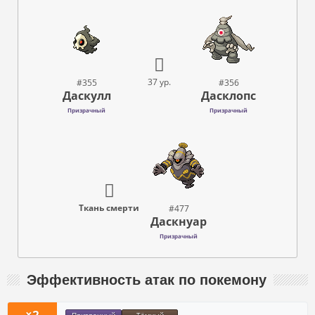
37 ур.
#355
#356
Даскулл
Дасклопс
Призрачный
Призрачный
Ткань смерти
#477
Даскнуар
Призрачный
Эффективность атак по покемону
×2