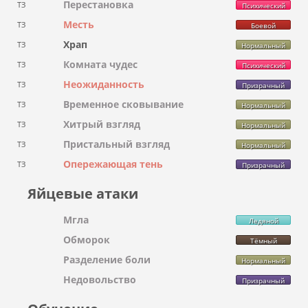
Перестановка
ТЗ
Психический
Месть
ТЗ
Боевой
Храп
ТЗ
Нормальный
Комната чудес
ТЗ
Психический
Неожиданность
ТЗ
Призрачный
Временное сковывание
ТЗ
Нормальный
Хитрый взгляд
ТЗ
Нормальный
Пристальный взгляд
ТЗ
Нормальный
Опережающая тень
ТЗ
Призрачный
Яйцевые атаки
Мгла
Ледяной
Обморок
Тёмный
Разделение боли
Нормальный
Недовольство
Призрачный