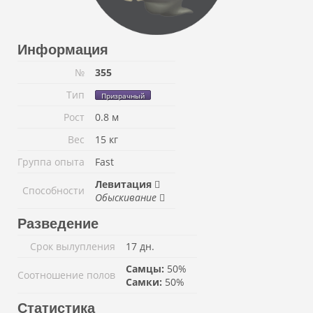
Информация
№
355
Тип
Призрачный
Рост
0.8 м
Вес
15 кг
Группа опыта
Fast
Левитация
Способности
Обыскивание
Разведение
Срок вылупления
17 дн.
Самцы:
50%
Соотношение полов
Самки:
50%
Статистика