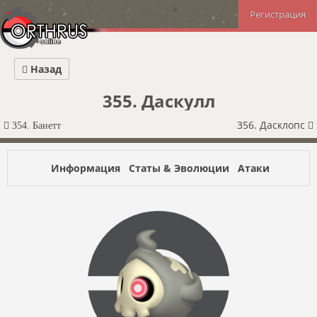
Регистрация
Назад
355. Даскулл
356. Дасклопс
354. Банетт
Информация
Статы & Эволюции
Атаки