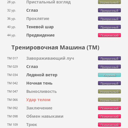
Пристальный взгляд
28 ур.
Нормальный
Сглаз
32 ур.
Призрачный
Проклятие
36 ур.
Призрачный
Теневой шар
40 ур.
Призрачный
Предвидение
44 ур.
Психический
Тренировочная Машина (ТМ)
Завораживающий луч
ТМ 017
Призрачный
Сглаз
ТМ 029
Призрачный
Ледяной ветер
ТМ 034
Ледяной
Ночная тень
ТМ 042
Призрачный
Выносливость
ТМ 047
Нормальный
Удар телом
ТМ 066
Нормальный
Заключение
ТМ 092
Психический
Обмен навыками
ТМ 098
Психический
Трюк
ТМ 109
Психический