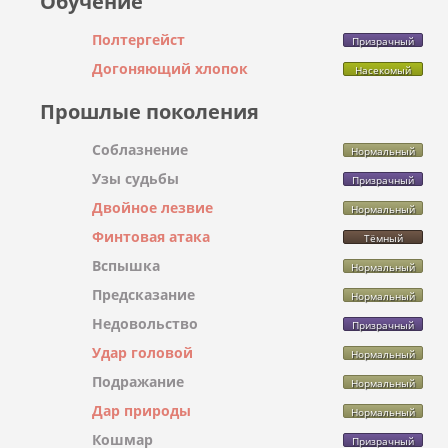
Обучение
Полтергейст
Призрачный
Догоняющий хлопок
Насекомый
Прошлые поколения
Соблазнение
Нормальный
Узы судьбы
Призрачный
Двойное лезвие
Нормальный
Финтовая атака
Тёмный
Вспышка
Нормальный
Предсказание
Нормальный
Недовольство
Призрачный
Удар головой
Нормальный
Подражание
Нормальный
Дар природы
Нормальный
Кошмар
Призрачный