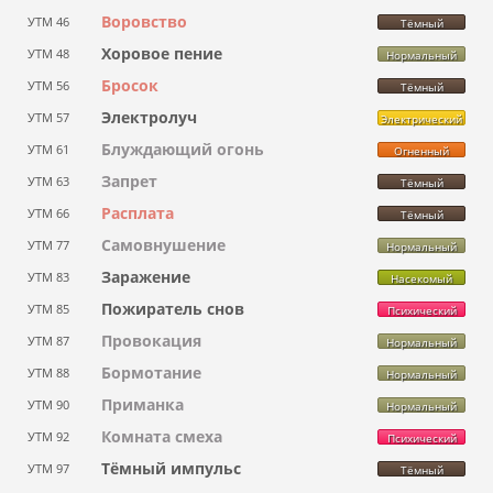
Воровство
УТМ 46
Тёмный
Хоровое пение
УТМ 48
Нормальный
Бросок
УТМ 56
Тёмный
Электролуч
УТМ 57
Электрический
Блуждающий огонь
УТМ 61
Огненный
Запрет
УТМ 63
Тёмный
Расплата
УТМ 66
Тёмный
Самовнушение
УТМ 77
Нормальный
Заражение
УТМ 83
Насекомый
Пожиратель снов
УТМ 85
Психический
Провокация
УТМ 87
Нормальный
Бормотание
УТМ 88
Нормальный
Приманка
УТМ 90
Нормальный
Комната смеха
УТМ 92
Психический
Тёмный импульс
УТМ 97
Тёмный