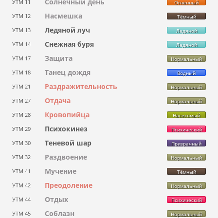
Солнечный день
УТМ 11
Огненный
Насмешка
УТМ 12
Тёмный
Ледяной луч
УТМ 13
Ледяной
Снежная буря
УТМ 14
Ледяной
Защита
УТМ 17
Нормальный
Танец дождя
УТМ 18
Водный
Раздражительность
УТМ 21
Нормальный
Отдача
УТМ 27
Нормальный
Кровопийца
УТМ 28
Насекомый
Психокинез
УТМ 29
Психический
Теневой шар
УТМ 30
Призрачный
Раздвоение
УТМ 32
Нормальный
Мучение
УТМ 41
Тёмный
Преодоление
УТМ 42
Нормальный
Отдых
УТМ 44
Психический
Соблазн
УТМ 45
Нормальный