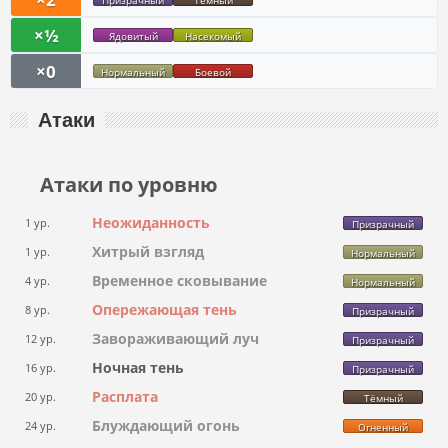
Призрачный
Тёмный
×½
Ядовитый
Насекомый
×0
Нормальный
Боевой
Атаки
Атаки по уровню
Неожиданность
1 ур.
Призрачный
Хитрый взгляд
1 ур.
Нормальный
Временное сковывание
4 ур.
Нормальный
Опережающая тень
8 ур.
Призрачный
Завораживающий луч
12 ур.
Призрачный
Ночная тень
16 ур.
Призрачный
Расплата
20 ур.
Тёмный
Блуждающий огонь
24 ур.
Огненный