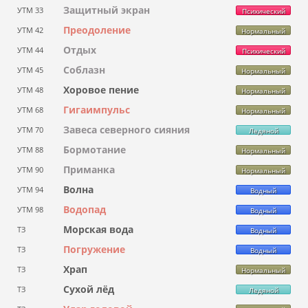
Защитный экран
УТМ 33
Психический
Преодоление
УТМ 42
Нормальный
Отдых
УТМ 44
Психический
Соблазн
УТМ 45
Нормальный
Хоровое пение
УТМ 48
Нормальный
Гигаимпульс
УТМ 68
Нормальный
Завеса северного сияния
УТМ 70
Ледяной
Бормотание
УТМ 88
Нормальный
Приманка
УТМ 90
Нормальный
Волна
УТМ 94
Водный
Водопад
УТМ 98
Водный
Морская вода
ТЗ
Водный
Погружение
ТЗ
Водный
Храп
ТЗ
Нормальный
Сухой лёд
ТЗ
Ледяной