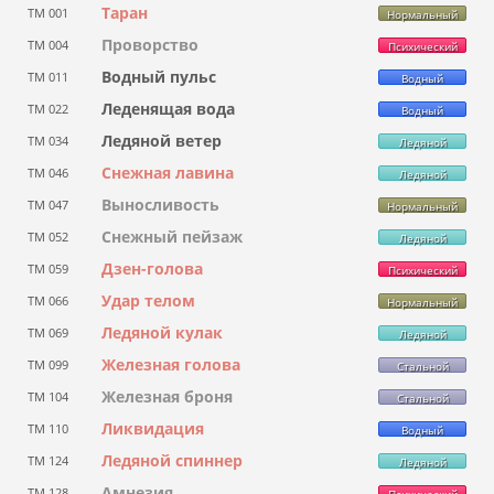
Таран
ТМ 001
Нормальный
Проворство
ТМ 004
Психический
Водный пульс
ТМ 011
Водный
Леденящая вода
ТМ 022
Водный
Ледяной ветер
ТМ 034
Ледяной
Снежная лавина
ТМ 046
Ледяной
Выносливость
ТМ 047
Нормальный
Снежный пейзаж
ТМ 052
Ледяной
Дзен-голова
ТМ 059
Психический
Удар телом
ТМ 066
Нормальный
Ледяной кулак
ТМ 069
Ледяной
Железная голова
ТМ 099
Стальной
Железная броня
ТМ 104
Стальной
Ликвидация
ТМ 110
Водный
Ледяной спиннер
ТМ 124
Ледяной
Амнезия
ТМ 128
Психический