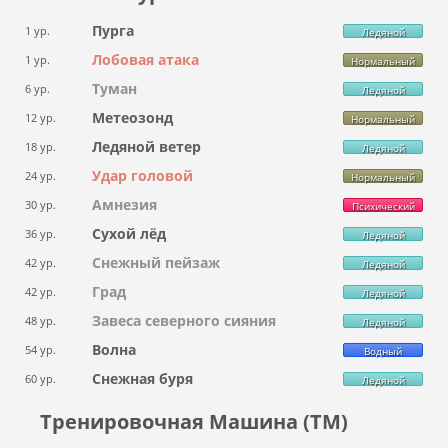
Пурга
1 ур.
Ледяной
Лобовая атака
1 ур.
Нормальный
Туман
6 ур.
Ледяной
Метеозонд
12 ур.
Нормальный
Ледяной ветер
18 ур.
Ледяной
Удар головой
24 ур.
Нормальный
Амнезия
30 ур.
Психический
Сухой лёд
36 ур.
Ледяной
Снежный пейзаж
42 ур.
Ледяной
Град
42 ур.
Ледяной
Завеса северного сияния
48 ур.
Ледяной
Волна
54 ур.
Водный
Снежная буря
60 ур.
Ледяной
Тренировочная Машина (ТМ)