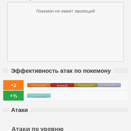
Покемон не имеет эволюций
Эффективность атак по покемону
×2
Огненный
Боевой
Каменный
Стальной
×½
Ледяной
Атаки
Атаки по уровню