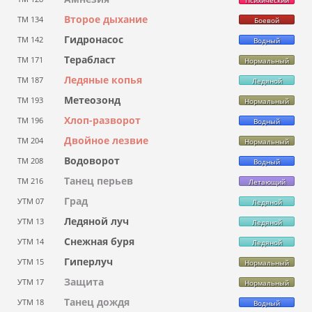
Второе дыхание
ТМ 134
Боевой
Гидронасос
ТМ 142
Водный
Терабласт
ТМ 171
Нормальный
Ледяные копья
ТМ 187
Ледяной
Метеозонд
ТМ 193
Нормальный
Хлоп-разворот
ТМ 196
Водный
Двойное лезвие
ТМ 204
Нормальный
Водоворот
ТМ 208
Водный
Танец перьев
ТМ 216
Летающий
Град
УТМ 07
Ледяной
Ледяной луч
УТМ 13
Ледяной
Снежная буря
УТМ 14
Ледяной
Гиперлуч
УТМ 15
Нормальный
Защита
УТМ 17
Нормальный
Танец дождя
УТМ 18
Водный