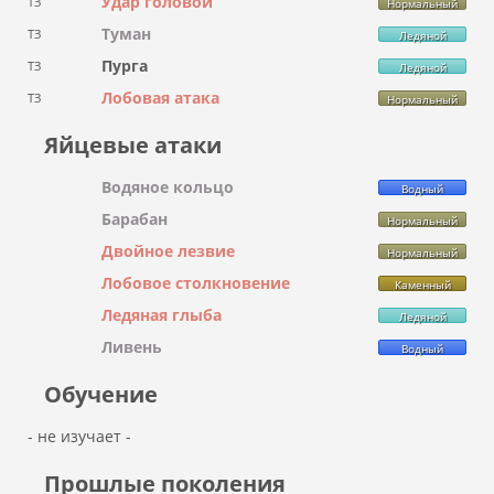
Удар головой
ТЗ
Нормальный
Туман
ТЗ
Ледяной
Пурга
ТЗ
Ледяной
Лобовая атака
ТЗ
Нормальный
Яйцевые атаки
Водяное кольцо
Водный
Барабан
Нормальный
Двойное лезвие
Нормальный
Лобовое столкновение
Каменный
Ледяная глыба
Ледяной
Ливень
Водный
Обучение
- не изучает -
Прошлые поколения