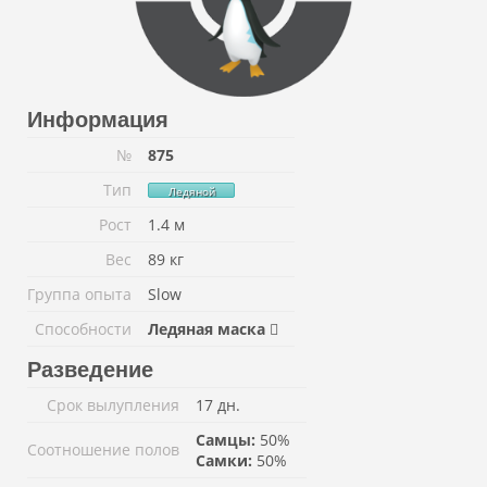
Информация
№
875
Тип
Ледяной
Рост
1.4 м
Вес
89 кг
Группа опыта
Slow
Способности
Ледяная маска
Разведение
Срок вылупления
17 дн.
Самцы:
50%
Соотношение полов
Самки:
50%