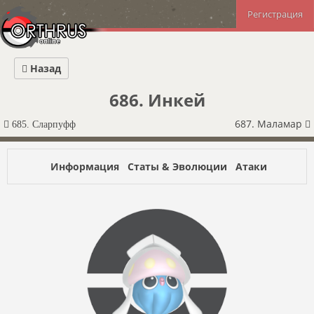
Регистрация
Назад
686. Инкей
687. Маламар
685. Сларпуфф
Информация
Статы & Эволюции
Атаки