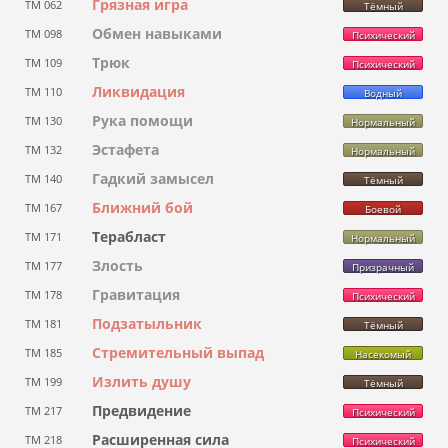
Грязная игра
ТМ 062
Тёмный
Обмен навыками
ТМ 098
Психический
Трюк
ТМ 109
Психический
Ликвидация
ТМ 110
Водный
Рука помощи
ТМ 130
Нормальный
Эстафета
ТМ 132
Нормальный
Гадкий замысел
ТМ 140
Тёмный
Ближний бой
ТМ 167
Боевой
Терабласт
ТМ 171
Нормальный
Злость
ТМ 177
Призрачный
Гравитация
ТМ 178
Психический
Подзатыльник
ТМ 181
Тёмный
Стремительный выпад
ТМ 185
Насекомый
Излить душу
ТМ 199
Тёмный
Предвидение
ТМ 217
Психический
Расширенная сила
ТМ 218
Психический