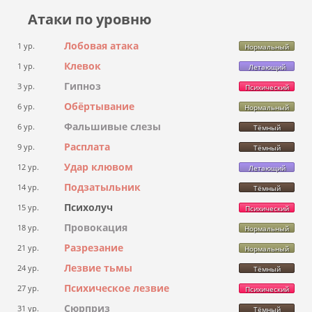
Атаки по уровню
Лобовая атака
1 ур.
Нормальный
Клевок
1 ур.
Летающий
Гипноз
3 ур.
Психический
Обёртывание
6 ур.
Нормальный
Фальшивые слезы
6 ур.
Тёмный
Расплата
9 ур.
Тёмный
Удар клювом
12 ур.
Летающий
Подзатыльник
14 ур.
Тёмный
Психолуч
15 ур.
Психический
Провокация
18 ур.
Нормальный
Разрезание
21 ур.
Нормальный
Лезвие тьмы
24 ур.
Тёмный
Психическое лезвие
27 ур.
Психический
Сюрприз
31 ур.
Тёмный