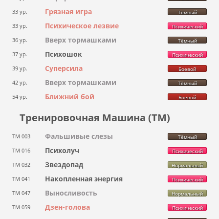
Грязная игра
33 ур.
Тёмный
Психическое лезвие
33 ур.
Психический
Вверх тормашками
36 ур.
Тёмный
Психошок
37 ур.
Психический
Суперсила
39 ур.
Боевой
Вверх тормашками
42 ур.
Тёмный
Ближний бой
54 ур.
Боевой
Тренировочная Машина (ТМ)
Фальшивые слезы
ТМ 003
Тёмный
Психолуч
ТМ 016
Психический
Звездопад
ТМ 032
Нормальный
Накопленная энергия
ТМ 041
Психический
Выносливость
ТМ 047
Нормальный
Дзен-голова
ТМ 059
Психический