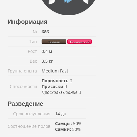
Информация
№
686
Тип
Тёмный
Психический
Рост
0.4 м
Вес
3.5 кг
Группа опыта
Medium Fast
Порочность
Способности
Присоски
Проскальзывание
Разведение
Срок вылупления
14 дн.
Самцы:
50%
Соотношение полов
Самки:
50%