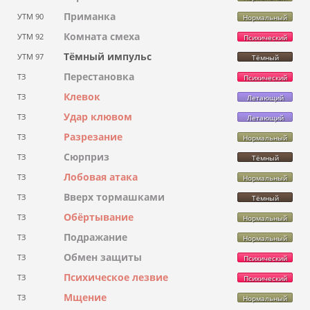
Приманка
УТМ 90
Нормальный
Комната смеха
УТМ 92
Психический
Тёмный импульс
УТМ 97
Тёмный
Перестановка
ТЗ
Психический
Клевок
ТЗ
Летающий
Удар клювом
ТЗ
Летающий
Разрезание
ТЗ
Нормальный
Сюрприз
ТЗ
Тёмный
Лобовая атака
ТЗ
Нормальный
Вверх тормашками
ТЗ
Тёмный
Обёртывание
ТЗ
Нормальный
Подражание
ТЗ
Нормальный
Обмен защиты
ТЗ
Психический
Психическое лезвие
ТЗ
Психический
Мщение
ТЗ
Нормальный