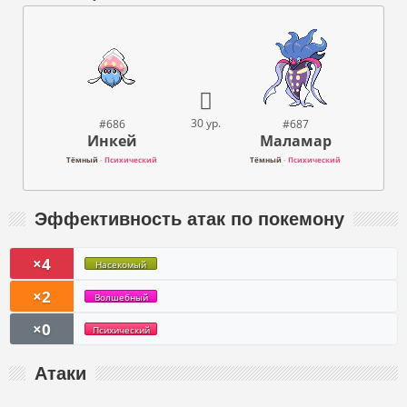
30 ур.
#686
#687
Инкей
Маламар
Тёмный
-
Психический
Тёмный
-
Психический
Эффективность атак по покемону
×4
Насекомый
×2
Волшебный
×0
Психический
Атаки