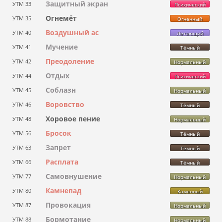
Защитный экран
УТМ 33
Психический
Огнемёт
УТМ 35
Огненный
Воздушный ас
УТМ 40
Летающий
Мучение
УТМ 41
Тёмный
Преодоление
УТМ 42
Нормальный
Отдых
УТМ 44
Психический
Соблазн
УТМ 45
Нормальный
Воровство
УТМ 46
Тёмный
Хоровое пение
УТМ 48
Нормальный
Бросок
УТМ 56
Тёмный
Запрет
УТМ 63
Тёмный
Расплата
УТМ 66
Тёмный
Самовнушение
УТМ 77
Нормальный
Камнепад
УТМ 80
Каменный
Провокация
УТМ 87
Нормальный
Бормотание
УТМ 88
Нормальный