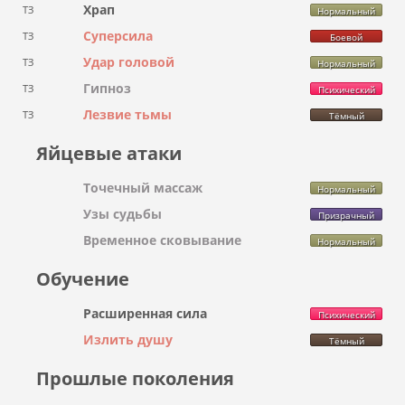
Храп
ТЗ
Нормальный
Суперсила
ТЗ
Боевой
Удар головой
ТЗ
Нормальный
Гипноз
ТЗ
Психический
Лезвие тьмы
ТЗ
Тёмный
Яйцевые атаки
Точечный массаж
Нормальный
Узы судьбы
Призрачный
Временное сковывание
Нормальный
Обучение
Расширенная сила
Психический
Излить душу
Тёмный
Прошлые поколения