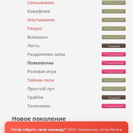
Связывание
Нормальный
Камуфляж
Нормальный
Опутывание
Нормальный
Разрез
Нормальный
Вспышка
Нормальный
Лесть
Тёмный
Разделение силы
Психический
Психоволна
Психический
Ролевая игра
Психический
Тайная сила
Нормальный
Простой луч
Нормальный
Грабёж
Тёмный
Телекинез
Психический
Новое поколение
- не изучает -
Готов собрать свою команду?
1000+ покемонов, сотни битв и