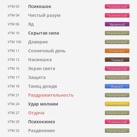
Психошок
УТМ 03
Психический
Чистый разум
УТМ 04
Психический
Яд
УТМ 06
Ядовитый
Скрытая сила
УТМ 10
Нормальный
Доверие
УТМ 100
Нормальный
Солнечный день
УТМ 11
Огненный
Насмешка
УТМ 12
Тёмный
Экран света
УТМ 16
Психический
Защита
УТМ 17
Нормальный
Танец дождя
УТМ 18
Водный
Раздражительность
УТМ 21
Нормальный
Удар молнии
УТМ 24
Электрический
Отдача
УТМ 27
Нормальный
Психокинез
УТМ 29
Психический
Раздвоение
УТМ 32
Нормальный