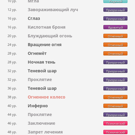
Мгла
10 ур.
Ледяной
Завораживающий луч
12 ур.
Призрачный
Сглаз
16 ур.
Призрачный
Кислотная броня
16 ур.
Ядовитый
Блуждающий огонь
20 ур.
Огненный
Вращение огня
24 ур.
Огненный
Огнемёт
28 ур.
Огненный
Ночная тень
28 ур.
Призрачный
Теневой шар
32 ур.
Призрачный
Проклятие
32 ур.
Призрачный
Теневой шар
36 ур.
Призрачный
Огненное колесо
38 ур.
Огненный
Инферно
40 ур.
Огненный
Проклятие
44 ур.
Призрачный
Заключение
46 ур.
Психический
Запрет лечения
48 ур.
Психический