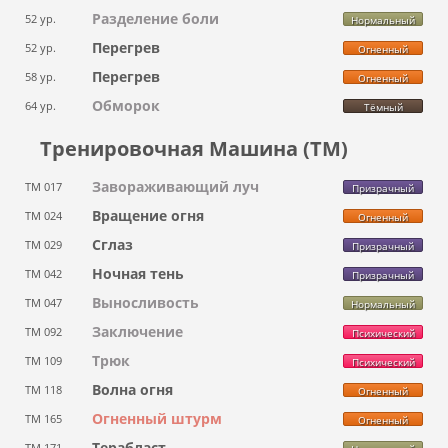
Разделение боли
52 ур.
Нормальный
Перегрев
52 ур.
Огненный
Перегрев
58 ур.
Огненный
Обморок
64 ур.
Тёмный
Тренировочная Машина (ТМ)
Завораживающий луч
ТМ 017
Призрачный
Вращение огня
ТМ 024
Огненный
Сглаз
ТМ 029
Призрачный
Ночная тень
ТМ 042
Призрачный
Выносливость
ТМ 047
Нормальный
Заключение
ТМ 092
Психический
Трюк
ТМ 109
Психический
Волна огня
ТМ 118
Огненный
Огненный штурм
ТМ 165
Огненный
Терабласт
ТМ 171