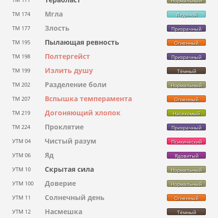
Нормальный
Мгла
ТМ 174
Ледяной
Злость
ТМ 177
Призрачный
Пылающая ревность
ТМ 195
Огненный
Полтергейст
ТМ 198
Призрачный
Излить душу
ТМ 199
Тёмный
Разделение боли
ТМ 202
Нормальный
Вспышка темперамента
ТМ 207
Огненный
Догоняющий хлопок
ТМ 219
Насекомый
Проклятие
ТМ 224
Призрачный
Чистый разум
УТМ 04
Психический
Яд
УТМ 06
Ядовитый
Скрытая сила
УТМ 10
Нормальный
Доверие
УТМ 100
Нормальный
Солнечный день
УТМ 11
Огненный
Насмешка
УТМ 12
Тёмный