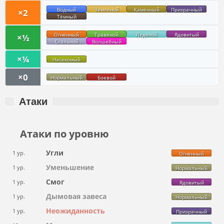
Водный
Земляной
Каменный
Призрачный
×2
Тёмный
Огненный
Травяной
Ледяной
Ядовитый
×½
Стальной
Волшебный
×¼
Насекомый
×0
Нормальный
Боевой
Атаки
Атаки по уровню
Угли
1 ур.
Огненный
Уменьшение
1 ур.
Нормальный
Смог
1 ур.
Ядовитый
Дымовая завеса
1 ур.
Нормальный
Неожиданность
1 ур.
Призрачный