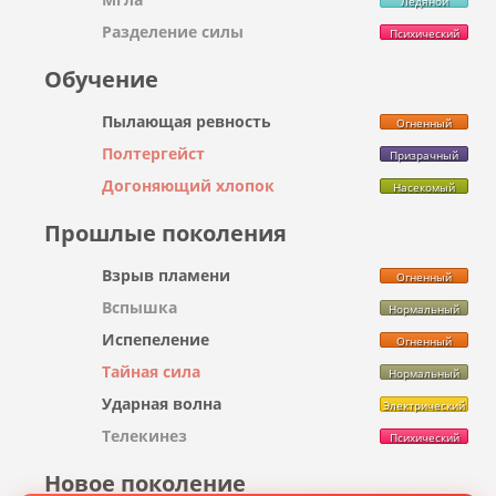
Ледяной
Разделение силы
Психический
Обучение
Пылающая ревность
Огненный
Полтергейст
Призрачный
Догоняющий хлопок
Насекомый
Прошлые поколения
Взрыв пламени
Огненный
Вспышка
Нормальный
Испепеление
Огненный
Тайная сила
Нормальный
Ударная волна
Электрический
Телекинез
Психический
Новое поколение