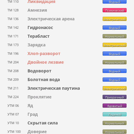
Ликвидация
ТМ 110
Водный
Амнезия
ТМ 128
Психический
Электрическая арена
ТМ 136
Электрический
Гидронасос
ТМ 142
Водный
Терабласт
ТМ 171
Нормальный
Зарядка
ТМ 173
Электрический
Хлоп-разворот
ТМ 196
Водный
Двойное лезвие
ТМ 204
Нормальный
Водоворот
ТМ 208
Водный
Болотная вода
ТМ 209
Водный
Электрическая паутина
ТМ 211
Электрический
Проклятие
ТМ 224
Призрачный
Яд
УТМ 06
Ядовитый
Град
УТМ 07
Ледяной
Скрытая сила
УТМ 10
Нормальный
Доверие
УТМ 100
Нормальный