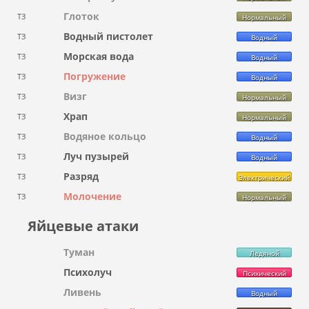
Глоток
ТЗ
Нормальный
Водный пистолет
ТЗ
Водный
Морская вода
ТЗ
Водный
Погружение
ТЗ
Водный
Визг
ТЗ
Нормальный
Храп
ТЗ
Нормальный
Водяное кольцо
ТЗ
Водный
Луч пузырей
ТЗ
Водный
Разряд
ТЗ
Электрический
Молочение
ТЗ
Нормальный
Яйцевые атаки
Туман
Ледяной
Психолуч
Психический
Ливень
Водный