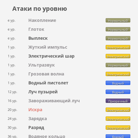
Атаки по уровню
Накопление
e ур.
Нормальный
Глоток
e ур.
Нормальный
Выплеск
e ур.
Нормальный
Жуткий импульс
1 ур.
Электрический
Электрический шар
1 ур.
Электрический
Ультразвук
1 ур.
Нормальный
Грозовая волна
1 ур.
Электрический
Водный пистолет
1 ур.
Водный
Луч пузырей
12 ур.
Водный
Завораживающий луч
16 ур.
Призрачный
Искра
20 ур.
Электрический
Зарядка
24 ур.
Электрический
Разряд
30 ур.
Электрический
Водяное кольцо
36 ур.
Водный