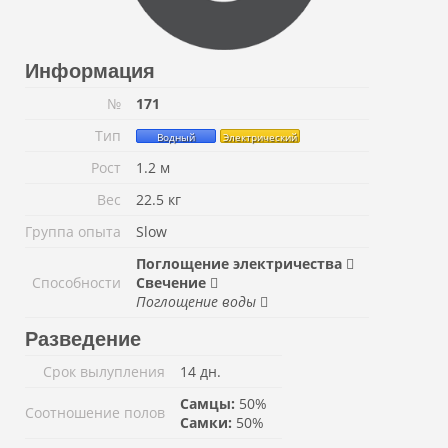
Информация
№
171
Тип
Водный
Электрический
Рост
1.2 м
Вес
22.5 кг
Группа опыта
Slow
Поглощение электричества
Способности
Свечение
Поглощение воды
Разведение
Срок вылупления
14 дн.
Самцы:
50%
Соотношение полов
Самки:
50%