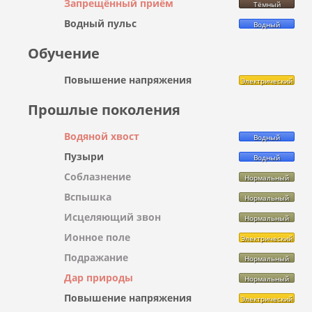
Запрещённый приём
Тёмный
Водный пульс
Водный
Обучение
Повышение напряжения
Электрический
Прошлые поколения
Водяной хвост
Водный
Пузыри
Водный
Соблазнение
Нормальный
Вспышка
Нормальный
Исцеляющий звон
Нормальный
Ионное поле
Электрический
Подражание
Нормальный
Дар природы
Нормальный
Повышение напряжения
Электрический