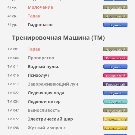
Молочение
42 ур.
Нормальный
Таран
48 ур.
Нормальный
Гидронасос
54 ур.
Водный
Тренировочная Машина (ТМ)
Таран
ТМ 001
Нормальный
Проворство
ТМ 004
Психический
Водный пульс
ТМ 011
Водный
Психолуч
ТМ 016
Психический
Завораживающий луч
ТМ 017
Призрачный
Леденящая вода
ТМ 022
Водный
Ледяной ветер
ТМ 034
Ледяной
Выносливость
ТМ 047
Нормальный
Электрический шар
ТМ 072
Электрический
Жуткий импульс
ТМ 096
Электрический