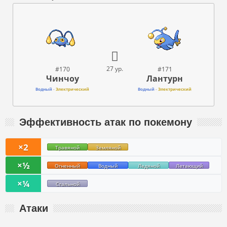
27 ур.
#170
#171
Чинчоу
Лантурн
Водный
-
Электрический
Водный
-
Электрический
Эффективность атак по покемону
×2
Травяной
Земляной
×½
Огненный
Водный
Ледяной
Летающий
×¼
Стальной
Атаки