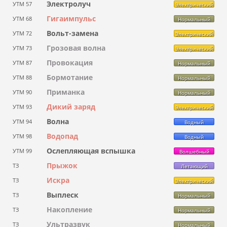
Электролуч
УТМ 57
Электрический
Гигаимпульс
УТМ 68
Нормальный
Вольт-замена
УТМ 72
Электрический
Грозовая волна
УТМ 73
Электрический
Провокация
УТМ 87
Нормальный
Бормотание
УТМ 88
Нормальный
Приманка
УТМ 90
Нормальный
Дикий заряд
УТМ 93
Электрический
Волна
УТМ 94
Водный
Водопад
УТМ 98
Водный
Ослепляющая вспышка
УТМ 99
Волшебный
Прыжок
ТЗ
Летающий
Искра
ТЗ
Электрический
Выплеск
ТЗ
Нормальный
Накопление
ТЗ
Нормальный
Ультразвук
ТЗ
Нормальный