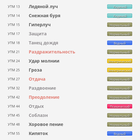
Ледяной луч
УТМ 13
Ледяной
Снежная буря
УТМ 14
Ледяной
Гиперлуч
УТМ 15
Нормальный
Защита
УТМ 17
Нормальный
Танец дождя
УТМ 18
Водный
Раздражительность
УТМ 21
Нормальный
Удар молнии
УТМ 24
Электрический
Гроза
УТМ 25
Электрический
Отдача
УТМ 27
Нормальный
Раздвоение
УТМ 32
Нормальный
Преодоление
УТМ 42
Нормальный
Отдых
УТМ 44
Психический
Соблазн
УТМ 45
Нормальный
Хоровое пение
УТМ 48
Нормальный
Кипяток
УТМ 55
Водный