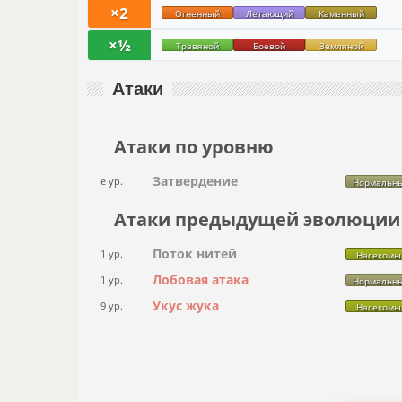
×2
Огненный
Летающий
Каменный
×½
Травяной
Боевой
Земляной
Атаки
Атаки по уровню
Затвердение
e ур.
Нормальн
Атаки предыдущей эволюции
Поток нитей
1 ур.
Насекомы
Лобовая атака
1 ур.
Нормальн
Укус жука
9 ур.
Насекомы