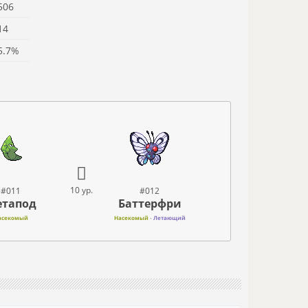
506
14
5.7%
10 ур.
#011
#012
тапод
Баттерфри
асекомый
Насекомый
-
Летающий