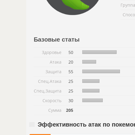
Группа
Спосо
Базовые статы
Здоровье
50
Атака
20
Защита
55
Спец.Атака
25
Спец.Защита
25
Скорость
30
Сумма
205
Эффективность атак по покемо