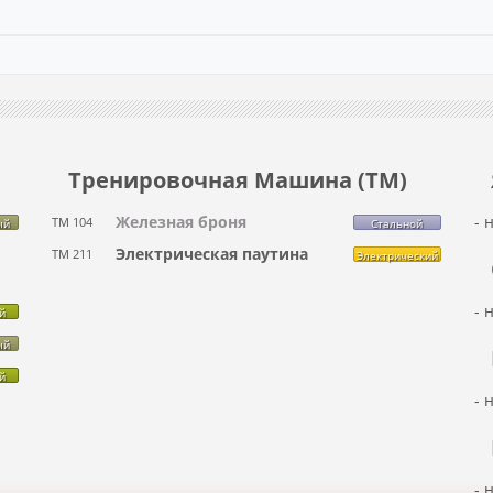
Тренировочная Машина (ТМ)
Железная броня
- 
ТМ 104
ый
Стальной
Электрическая паутина
ТМ 211
Электрический
- 
й
ый
й
- 
- 