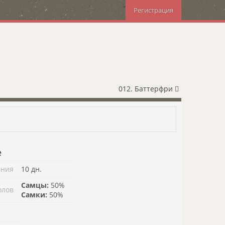
Регистрация
012. Баттерфри
е
ения
10 дн.
Самцы:
50%
олов
Самки:
50%