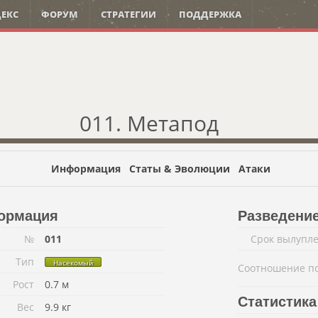
ЕКС
ФОРУМ
СТРАТЕГИИ
ПОДДЕРЖКА
011. Метапод
Информация
Статы & Эволюции
Атаки
ормация
Разведени
№
011
Срок вылупл
Тип
Насекомый
Соотношение п
Рост
0.7 м
Статистика
Вес
9.9 кг