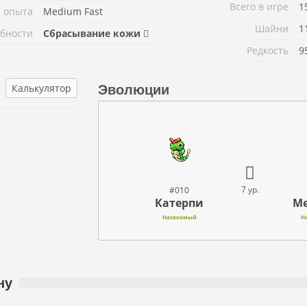
Всего в игре
1
 опыта
Medium Fast
Шайни
1
бности
Сбрасывание кожи
Редкость
9
Калькулятор
Эволюции
7 ур.
#010
Катерпи
Ме
Насекомый
Н
ну