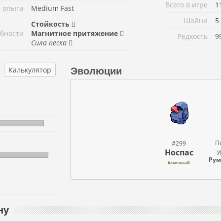
Всего в игре
1
 опыта
Medium Fast
Шайни
5
Стойкость
бности
Магнитное притяжение
Редкость
9
Сила песка
Калькулятор
Эволюции
П
#299
Носпас
у
Рум
Каменный
ну