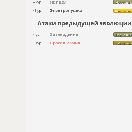
Прицел
43 ур.
Нормальн
Электропушка
43 ур.
Электричес
Атаки предыдущей эволюции
Затвердение
4 ур.
Нормальн
Бросок камня
10 ур.
Каменны