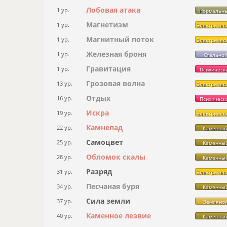
Лобовая атака
1 ур.
Нормальн
Магнетизм
1 ур.
Электричес
Магнитный поток
1 ур.
Электричес
Железная броня
1 ур.
Стально
Гравитация
1 ур.
Психическ
Грозовая волна
13 ур.
Электричес
Отдых
16 ур.
Психическ
Искра
19 ур.
Электричес
Камнепад
22 ур.
Каменны
Самоцвет
25 ур.
Каменны
Обломок скалы
28 ур.
Каменны
Разряд
31 ур.
Электричес
Песчаная буря
34 ур.
Каменны
Сила земли
37 ур.
Земляно
Каменное лезвие
40 ур.
Каменны