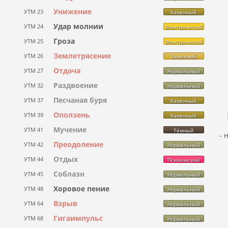
Унижение
УТМ 23
Каменный
Удар молнии
УТМ 24
Электрический
Гроза
УТМ 25
Электрический
Землетрясение
УТМ 26
Земляной
Отдача
УТМ 27
Нормальный
Раздвоение
УТМ 32
Нормальный
Песчаная буря
УТМ 37
Каменный
Оползень
УТМ 39
Каменный
Мучение
УТМ 41
Тёмный
- 
Преодоление
УТМ 42
Нормальный
Отдых
УТМ 44
Психический
Соблазн
УТМ 45
Нормальный
Хоровое пение
УТМ 48
Нормальный
Взрыв
УТМ 64
Нормальный
Гигаимпульс
УТМ 68
Нормальный