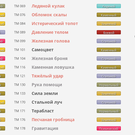
Ледяной кулак
ТМ 069
ый
Ледяной
Обломок скалы
ТМ 076
кий
Каменный
Истерический топот
ТМ 084
кий
Земляной
Давление телом
ТМ 089
й
Боевой
Железная голова
ТМ 099
ий
Стальной
Самоцвет
ТМ 101
кий
Каменный
Железная броня
ТМ 104
ий
Стальной
Каменная ловушка
ТМ 116
кий
Каменный
Тяжёлый удар
ТМ 121
й
Стальной
Рука помощи
ТМ 130
й
Нормальный
Сила земли
ТМ 133
й
Земляной
Стальной луч
ТМ 170
кий
Стальной
Терабласт
ТМ 171
й
Нормальный
Песчаная гробница
ТМ 176
й
Земляной
Гравитация
ТМ 178
й
Психический