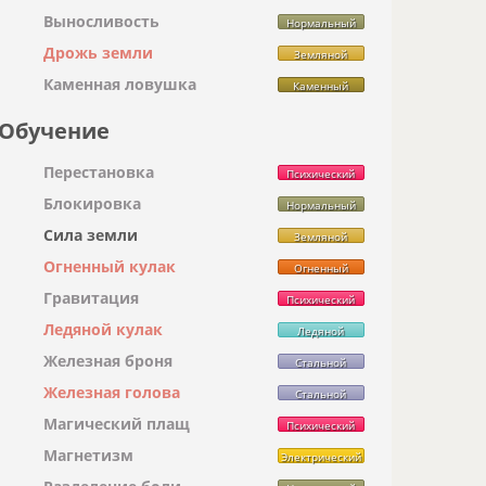
Выносливость
Нормальный
Дрожь земли
Земляной
Каменная ловушка
Каменный
Обучение
Перестановка
Психический
Блокировка
Нормальный
Сила земли
Земляной
Огненный кулак
Огненный
Гравитация
Психический
Ледяной кулак
Ледяной
Железная броня
Стальной
Железная голова
Стальной
Магический плащ
Психический
Магнетизм
Электрический