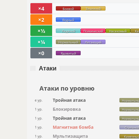
×4
Боевой
Земляной
×2
Водный
×½
Ледяной
Психический
Насекомый
Ка
×¼
Нормальный
Летающий
×0
Ядовитый
Атаки
Атаки по уровню
Тройная атака
e ур.
Нормальн
Блокировка
1 ур.
Нормальн
Тройная атака
1 ур.
Нормальн
Магнитная бомба
1 ур.
Стально
Мультизащита
1 ур.
Каменны