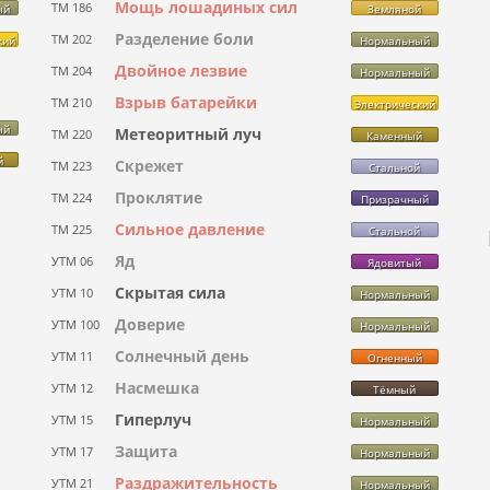
Мощь лошадиных сил
ТМ 186
ый
Земляной
Разделение боли
ТМ 202
кий
Нормальный
Двойное лезвие
ТМ 204
Нормальный
Взрыв батарейки
ТМ 210
Электрический
ый
Метеоритный луч
ТМ 220
Каменный
й
Скрежет
ТМ 223
Стальной
Проклятие
ТМ 224
Призрачный
Сильное давление
ТМ 225
Стальной
Яд
УТМ 06
Ядовитый
Скрытая сила
УТМ 10
Нормальный
Доверие
УТМ 100
Нормальный
Солнечный день
УТМ 11
Огненный
Насмешка
УТМ 12
Тёмный
Гиперлуч
УТМ 15
Нормальный
Защита
УТМ 17
Нормальный
Раздражительность
УТМ 21
Нормальный