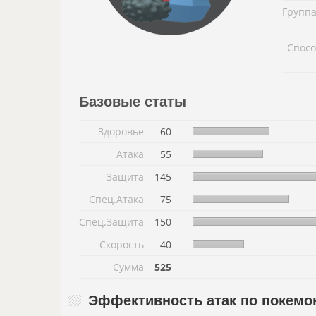
Группа
Спосо
Базовые статы
Здоровье
60
Атака
55
Защита
145
Спец.Атака
75
Спец.Защита
150
Скорость
40
Сумма
525
Эффективность атак по покемо