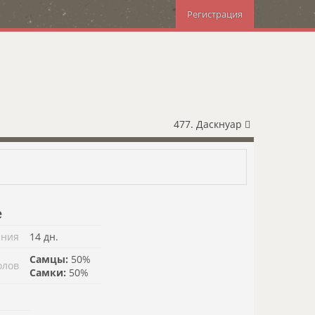
Регистрация
477. Даскнуар
е
ения
14 дн.
Самцы:
50%
олов
Самки:
50%