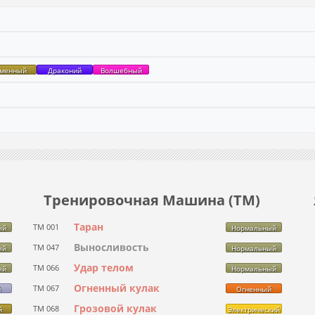
менный
Драконий
Волшебный
Тренировочная Машина (ТМ)
Таран
ТМ 001
ый
Нормальный
Выносливость
ТМ 047
ый
Нормальный
Удар телом
ТМ 066
ый
Нормальный
Огненный кулак
ТМ 067
й
Огненный
Грозовой кулак
ТМ 068
й
Электрический