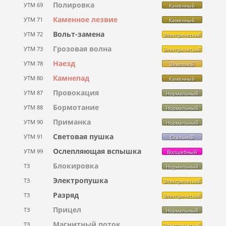
Полировка
УТМ 69
Каменный
Каменное лезвие
УТМ 71
Каменный
Вольт-замена
УТМ 72
Электрический
Грозовая волна
УТМ 73
Электрический
Наезд
УТМ 78
Земляной
Камнепад
УТМ 80
Каменный
Провокация
УТМ 87
Нормальный
Бормотание
УТМ 88
Нормальный
Приманка
УТМ 90
Нормальный
Световая пушка
УТМ 91
Стальной
Ослепляющая вспышка
УТМ 99
Волшебный
Блокировка
ТЗ
Нормальный
Электропушка
ТЗ
Электрический
Разряд
ТЗ
Электрический
Прицел
ТЗ
Нормальный
Магнитный поток
ТЗ
Электрический