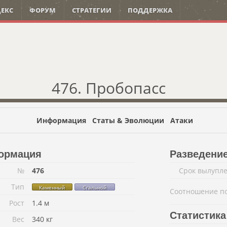
ЕКС
ФОРУМ
СТРАТЕГИИ
ПОДДЕРЖКА
476. Пробопасс
Информация
Статы & Эволюции
Атаки
ормация
Разведени
№
476
Срок вылупл
Тип
Каменный
Стальной
Соотношение п
Рост
1.4 м
Статистика
Вес
340 кг