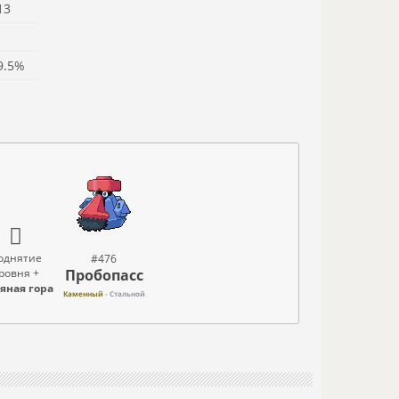
13
9.5%
однятие
#476
Пробопасс
ровня +
яная гора
Каменный
-
Стальной