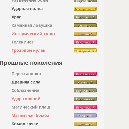
Разделение боли
Нормальный
Ударная волна
Электрический
Храп
Нормальный
Каменная ловушка
Каменный
Истерический топот
Земляной
Телекинез
Психический
Грозовой кулак
Электрический
Прошлые поколения
Перестановка
Психический
Древняя сила
Каменный
Соблазнение
Нормальный
Удар головой
Нормальный
Магический плащ
Психический
Магнитная бомба
Стальной
Комок грязи
Земляной