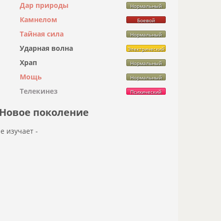
Дар природы
Нормальный
Камнелом
Боевой
Тайная сила
Нормальный
Ударная волна
Электрический
Храп
Нормальный
Мощь
Нормальный
Телекинез
Психический
Новое поколение
не изучает -