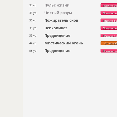
Пульс жизни
33 ур.
Психическ
Чистый разум
35 ур.
Психическ
Пожиратель снов
36 ур.
Психическ
Психокинез
38 ур.
Психическ
Предвидение
39 ур.
Психическ
Мистический огонь
44 ур.
Огненны
Предвидение
58 ур.
Психическ