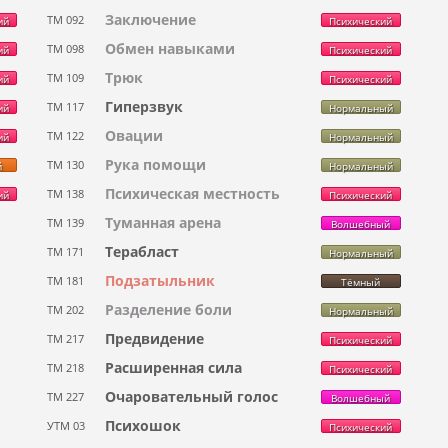
Заключение
ТМ 092
ий
Психический
Обмен навыками
ТМ 098
ий
Психический
Трюк
ТМ 109
ий
Психический
Гиперзвук
ТМ 117
ий
Нормальный
Овации
ТМ 122
ий
Нормальный
Рука помощи
ТМ 130
й
Нормальный
Психическая местность
ТМ 138
ий
Психический
Туманная арена
ТМ 139
Волшебный
Терабласт
ТМ 171
Нормальный
Подзатыльник
ТМ 181
Тёмный
Разделение боли
ТМ 202
Нормальный
Предвидение
ТМ 217
Психический
Расширенная сила
ТМ 218
Психический
Очаровательный голос
ТМ 227
Волшебный
Психошок
УТМ 03
Психический