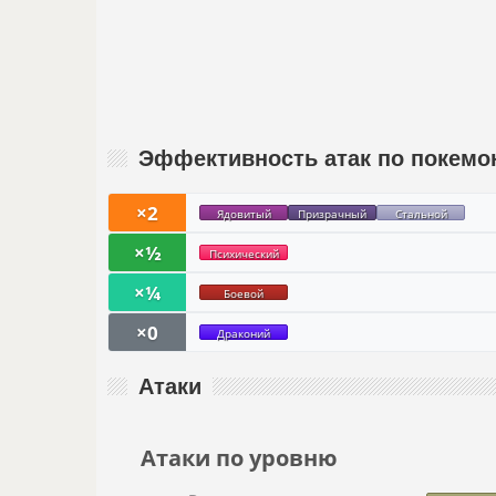
Эффективность атак по покемо
×2
Ядовитый
Призрачный
Стальной
×½
Психический
×¼
Боевой
×0
Драконий
Атаки
Атаки по уровню