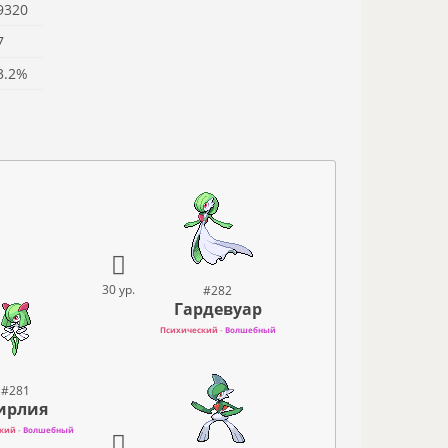
9320
7
3.2%
30 ур.
#282
Гардевуар
Психический
-
Волшебный
#281
ирлия
кий
-
Волшебный