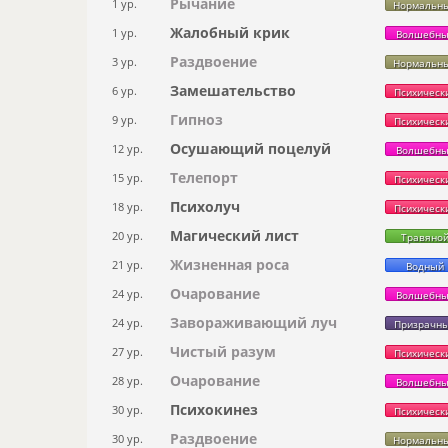
Рычание
1 ур.
Нормальн
Жалобный крик
1 ур.
Волшебн
Раздвоение
3 ур.
Нормальн
Замешательство
6 ур.
Психическ
Гипноз
9 ур.
Психическ
Осушающий поцелуй
12 ур.
Волшебн
Телепорт
15 ур.
Психическ
Психолуч
18 ур.
Психическ
Магический лист
20 ур.
Травяно
Жизненная роса
21 ур.
Водный
Очарование
24 ур.
Волшебн
Завораживающий луч
24 ур.
Призрачн
Чистый разум
27 ур.
Психическ
Очарование
28 ур.
Волшебн
Психокинез
30 ур.
Психическ
Раздвоение
30 ур.
Нормальн