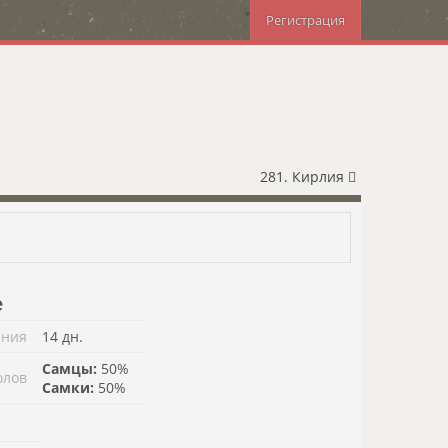
Регистрация
281. Кирлия
е
ения
14 дн.
Самцы:
50%
олов
Самки:
50%