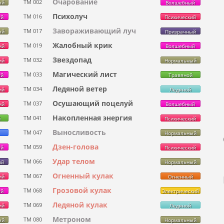
Очарование
ТМ 002
ый
Волшебный
Психолуч
ТМ 016
ый
Психический
Завораживающий луч
ТМ 017
ый
Призрачный
Жалобный крик
ТМ 019
ий
Волшебный
Звездопад
ТМ 032
ий
Нормальный
Магический лист
ТМ 033
ый
Травяной
Ледяной ветер
ТМ 034
ий
Ледяной
Осушающий поцелуй
ТМ 037
ий
Волшебный
Накопленная энергия
ТМ 041
й
Психический
Выносливость
ТМ 047
Нормальный
Дзен-голова
ТМ 059
ый
Психический
Удар телом
ТМ 066
ый
Нормальный
Огненный кулак
ТМ 067
ий
Огненный
Грозовой кулак
ТМ 068
ый
Электрический
Ледяной кулак
ТМ 069
ий
Ледяной
Метроном
ТМ 080
ый
Нормальный