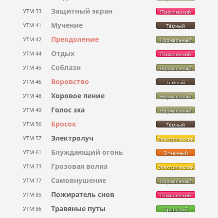
Защитный экран
УТМ 33
Психический
Мучение
УТМ 41
Тёмный
Преодоление
УТМ 42
Нормальный
Отдых
УТМ 44
Психический
Соблазн
УТМ 45
Нормальный
Воровство
УТМ 46
Тёмный
Хоровое пение
УТМ 48
Нормальный
Голос эха
УТМ 49
Нормальный
Бросок
УТМ 56
Тёмный
Электролуч
УТМ 57
Электрический
Блуждающий огонь
УТМ 61
Огненный
Грозовая волна
УТМ 73
Электрический
Самовнушение
УТМ 77
Нормальный
Пожиратель снов
УТМ 85
Психический
Травяные путы
УТМ 86
Травяной