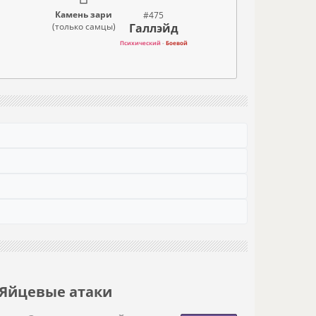
Камень зари
#475
Галлэйд
(только самцы)
Психический
-
Боевой
Яйцевые атаки