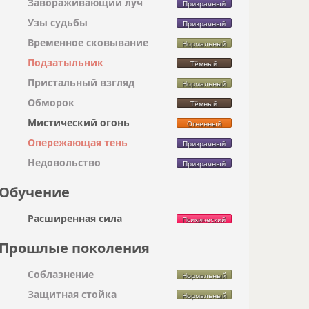
Завораживающий луч
Призрачный
Узы судьбы
Призрачный
Временное сковывание
Нормальный
Подзатыльник
Тёмный
Пристальный взгляд
Нормальный
Обморок
Тёмный
Мистический огонь
Огненный
Опережающая тень
Призрачный
Недовольство
Призрачный
Обучение
Расширенная сила
Психический
Прошлые поколения
Соблазнение
Нормальный
Защитная стойка
Нормальный