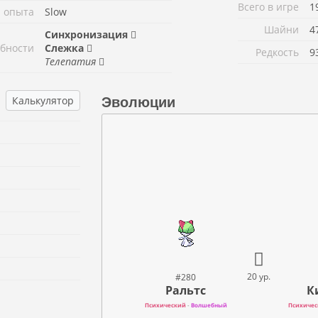
Всего в игре
1
 опыта
Slow
Шайни
4
Синхронизация
бности
Слежка
Редкость
9
Телепатия
Калькулятор
Эволюции
20 ур.
#280
Ральтс
К
Психический
-
Волшебный
Психичес