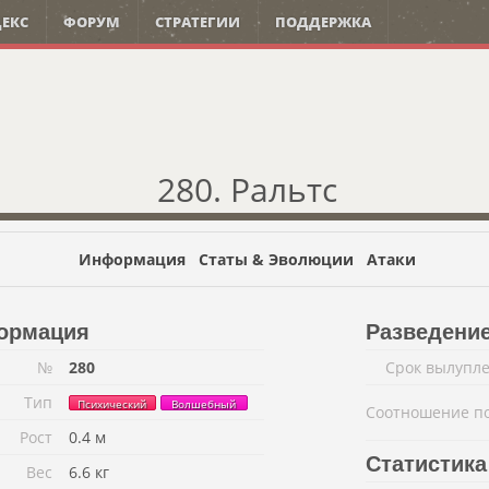
ЕКС
ФОРУМ
СТРАТЕГИИ
ПОДДЕРЖКА
280. Ральтс
Информация
Статы & Эволюции
Атаки
ормация
Разведени
№
280
Срок вылупл
Тип
Психический
Волшебный
Соотношение п
Рост
0.4 м
Статистика
Вес
6.6 кг