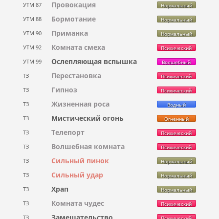
Провокация
УТМ 87
Нормальный
Бормотание
УТМ 88
Нормальный
Приманка
УТМ 90
Нормальный
Комната смеха
УТМ 92
Психический
Ослепляющая вспышка
УТМ 99
Волшебный
Перестановка
ТЗ
Психический
Гипноз
ТЗ
Психический
Жизненная роса
ТЗ
Водный
Мистический огонь
ТЗ
Огненный
Телепорт
ТЗ
Психический
Волшебная комната
ТЗ
Психический
Сильный пинок
ТЗ
Нормальный
Сильный удар
ТЗ
Нормальный
Храп
ТЗ
Нормальный
Комната чудес
ТЗ
Психический
Замешательство
ТЗ
Психический