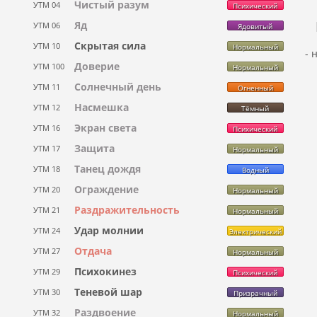
Чистый разум
УТМ 04
Психический
Яд
УТМ 06
Ядовитый
Скрытая сила
УТМ 10
Нормальный
- 
Доверие
УТМ 100
Нормальный
Солнечный день
УТМ 11
Огненный
Насмешка
УТМ 12
Тёмный
Экран света
УТМ 16
Психический
Защита
УТМ 17
Нормальный
Танец дождя
УТМ 18
Водный
Ограждение
УТМ 20
Нормальный
Раздражительность
УТМ 21
Нормальный
Удар молнии
УТМ 24
Электрический
Отдача
УТМ 27
Нормальный
Психокинез
УТМ 29
Психический
Теневой шар
УТМ 30
Призрачный
Раздвоение
УТМ 32
Нормальный