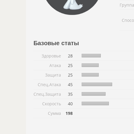
Группа
Спосо
Базовые статы
Здоровье
28
Атака
25
Защита
25
Спец.Атака
45
Спец.Защита
35
Скорость
40
Сумма
198