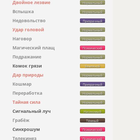
Двойное лезвие
Нормальный
Вспышка
Нормальный
Недовольство
Призрачный
Удар головой
Нормальный
Наговор
Нормальный
Магический плащ
Психический
Подражание
Нормальный
Комок грязи
Земляной
Дар природы
Нормальный
Кошмар
Призрачный
Переработка
Нормальный
Тайная сила
Нормальный
Сигнальный луч
Насекомый
Грабёж
Тёмный
Синхрошум
Психический
Телекинез
Психический