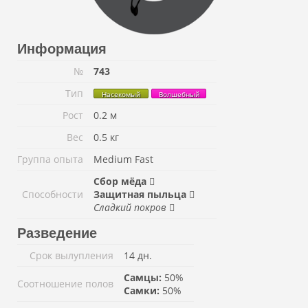
Информация
№
743
Тип
Насекомый
Волшебный
Рост
0.2 м
Вес
0.5 кг
Группа опыта
Medium Fast
Сбор мёда
Способности
Защитная пыльца
Сладкий покров
Разведение
Срок вылупления
14 дн.
Самцы:
50%
Соотношение полов
Самки:
50%