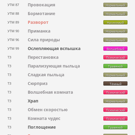
Провокация
УТМ 87
Нормальный
Бормотание
УТМ 88
Нормальный
Разворот
УТМ 89
Насекомый
Приманка
УТМ 90
Нормальный
Сила природы
УТМ 96
Нормальный
Ослепляющая вспышка
УТМ 99
Волшебный
Перестановка
ТЗ
Психический
Парализующая пыльца
ТЗ
Травяной
Сладкая пыльца
ТЗ
Нормальный
Сюрприз
ТЗ
Тёмный
Волшебная комната
ТЗ
Психический
Храп
ТЗ
Нормальный
Обмен скоростью
ТЗ
Психический
Комната чудес
ТЗ
Психический
Поглощение
ТЗ
Травяной