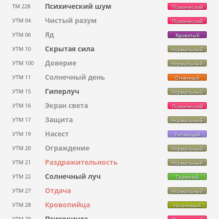
Психический шум
ТМ 228
Психический
Чистый разум
УТМ 04
Психический
Яд
УТМ 06
Ядовитый
Скрытая сила
УТМ 10
Нормальный
Доверие
УТМ 100
Нормальный
Солнечный день
УТМ 11
Огненный
Гиперлуч
УТМ 15
Нормальный
Экран света
УТМ 16
Психический
Защита
УТМ 17
Нормальный
Насест
УТМ 19
Летающий
Ограждение
УТМ 20
Нормальный
Раздражительность
УТМ 21
Нормальный
Солнечный луч
УТМ 22
Травяной
Отдача
УТМ 27
Нормальный
Кровопийца
УТМ 28
Насекомый
Психокинез
УТМ 29