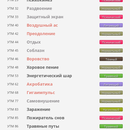
Психический
Раздвоение
УТМ 32
Нормальный
Защитный экран
УТМ 33
Психический
Воздушный ас
УТМ 40
Летающий
Преодоление
УТМ 42
Нормальный
Отдых
УТМ 44
Психический
Соблазн
УТМ 45
Нормальный
Воровство
УТМ 46
Тёмный
Хоровое пение
УТМ 48
Нормальный
Энергетический шар
УТМ 53
Травяной
Акробатика
УТМ 62
Летающий
Гигаимпульс
УТМ 68
Нормальный
Самовнушение
УТМ 77
Нормальный
Заражение
УТМ 83
Насекомый
Пожиратель снов
УТМ 85
Психический
Травяные путы
УТМ 86
Травяной