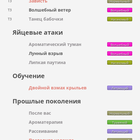
Зависть
ТЗ
Нормальный
Волшебный ветер
ТЗ
Волшебный
Танец бабочки
ТЗ
Насекомый
Яйцевые атаки
Ароматический туман
Волшебный
Лунный взрыв
Волшебный
Липкая паутина
Насекомый
Обучение
Двойной взмах крыльев
Летающий
Прошлые поколения
После вас
Нормальный
Ароматерапия
Травяной
Рассеивание
Летающий