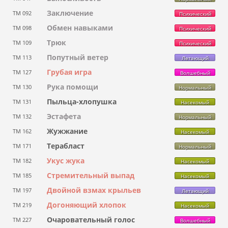
Заключение
ТМ 092
Психический
Обмен навыками
ТМ 098
Психический
Трюк
ТМ 109
Психический
Попутный ветер
ТМ 113
Летающий
Грубая игра
ТМ 127
Волшебный
Рука помощи
ТМ 130
Нормальный
Пыльца-хлопушка
ТМ 131
Насекомый
Эстафета
ТМ 132
Нормальный
Жужжание
ТМ 162
Насекомый
Терабласт
ТМ 171
Нормальный
Укус жука
ТМ 182
Насекомый
Стремительный выпад
ТМ 185
Насекомый
Двойной взмах крыльев
ТМ 197
Летающий
Догоняющий хлопок
ТМ 219
Насекомый
Очаровательный голос
ТМ 227
Волшебный