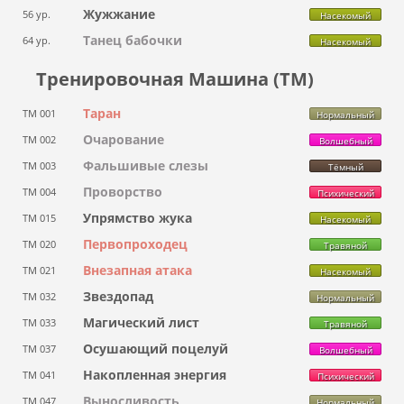
Жужжание
56 ур.
Насекомый
Танец бабочки
64 ур.
Насекомый
Тренировочная Машина (ТМ)
Таран
ТМ 001
Нормальный
Очарование
ТМ 002
Волшебный
Фальшивые слезы
ТМ 003
Тёмный
Проворство
ТМ 004
Психический
Упрямство жука
ТМ 015
Насекомый
Первопроходец
ТМ 020
Травяной
Внезапная атака
ТМ 021
Насекомый
Звездопад
ТМ 032
Нормальный
Магический лист
ТМ 033
Травяной
Осушающий поцелуй
ТМ 037
Волшебный
Накопленная энергия
ТМ 041
Психический
Выносливость
ТМ 047
Нормальный