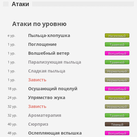
Атаки
Атаки по уровню
Пыльца-хлопушка
e ур.
Насекомый
Поглощение
1 ур.
Травяной
Волшебный ветер
1 ур.
Волшебный
Парализующая пыльца
1 ур.
Травяной
Сладкая пыльца
1 ур.
Нормальный
Зависть
1 ур.
Нормальный
Осушающий поцелуй
18 ур.
Волшебный
Упрямство жука
24 ур.
Насекомый
Зависть
32 ур.
Нормальный
Ароматерапия
32 ур.
Травяной
Сюрприз
40 ур.
Тёмный
Ослепляющая вспышка
48 ур.
Волшебный