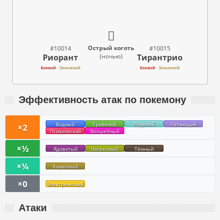
Острый коготь
#10014
#10015
Риорант
Тирантрио
(ночью)
Боевой
-
Земляной
Боевой
-
Земляной
Эффективность атак по покемону
Водный
Травяной
Ледяной
Летающий
×2
Психический
Волшебный
×½
Ядовитый
Насекомый
Тёмный
×¼
Каменный
×0
Электрический
Атаки