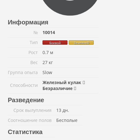
Информация
№
10014
Тип
Боевой
Земляной
Рост
0.7 м
Вес
27 кг
Группа опыта
Slow
Железный кулак
Способности
Безразличие
Разведение
Срок вылупления
13 дн.
Соотношение полов
Бесполые
Статистика