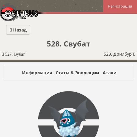
Регистрация
Назад
528. Свубат
529. Дрилбур
527. Вубат
Информация
Статы & Эволюции
Атаки