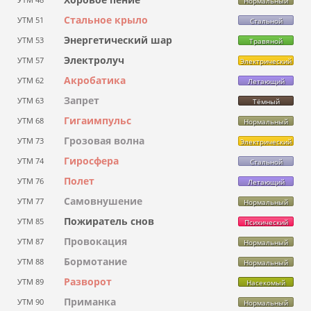
Нормальный
Стальное крыло
УТМ 51
Стальной
Энергетический шар
УТМ 53
Травяной
Электролуч
УТМ 57
Электрический
Акробатика
УТМ 62
Летающий
Запрет
УТМ 63
Тёмный
Гигаимпульс
УТМ 68
Нормальный
Грозовая волна
УТМ 73
Электрический
Гиросфера
УТМ 74
Стальной
Полет
УТМ 76
Летающий
Самовнушение
УТМ 77
Нормальный
Пожиратель снов
УТМ 85
Психический
Провокация
УТМ 87
Нормальный
Бормотание
УТМ 88
Нормальный
Разворот
УТМ 89
Насекомый
Приманка
УТМ 90
Нормальный