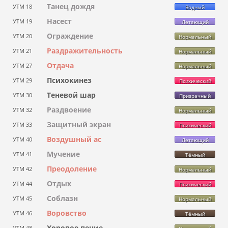
Танец дождя
УТМ 18
Водный
Насест
УТМ 19
Летающий
Ограждение
УТМ 20
Нормальный
Раздражительность
УТМ 21
Нормальный
Отдача
УТМ 27
Нормальный
Психокинез
УТМ 29
Психический
Теневой шар
УТМ 30
Призрачный
Раздвоение
УТМ 32
Нормальный
Защитный экран
УТМ 33
Психический
Воздушный ас
УТМ 40
Летающий
Мучение
УТМ 41
Тёмный
Преодоление
УТМ 42
Нормальный
Отдых
УТМ 44
Психический
Соблазн
УТМ 45
Нормальный
Воровство
УТМ 46
Тёмный
Хоровое пение
УТМ 48