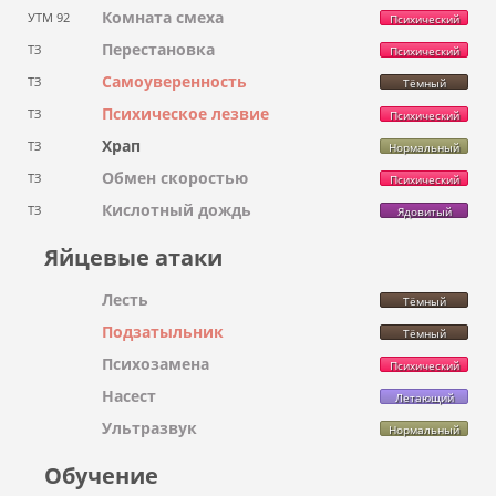
Комната смеха
УТМ 92
Психический
Перестановка
ТЗ
Психический
Самоуверенность
ТЗ
Тёмный
Психическое лезвие
ТЗ
Психический
Храп
ТЗ
Нормальный
Обмен скоростью
ТЗ
Психический
Кислотный дождь
ТЗ
Ядовитый
Яйцевые атаки
Лесть
Тёмный
Подзатыльник
Тёмный
Психозамена
Психический
Насест
Летающий
Ультразвук
Нормальный
Обучение