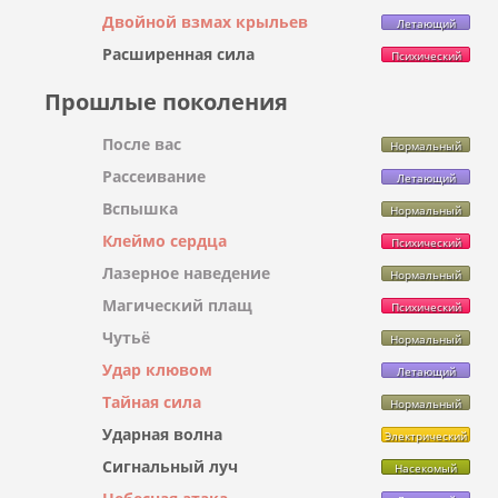
Двойной взмах крыльев
Летающий
Расширенная сила
Психический
Прошлые поколения
После вас
Нормальный
Рассеивание
Летающий
Вспышка
Нормальный
Клеймо сердца
Психический
Лазерное наведение
Нормальный
Магический плащ
Психический
Чутьё
Нормальный
Удар клювом
Летающий
Тайная сила
Нормальный
Ударная волна
Электрический
Сигнальный луч
Насекомый