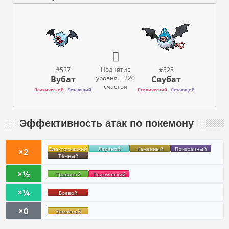
Поднятие
#527
#528
Вубат
Свубат
уровня + 220
счастья
Психический
-
Летающий
Психический
-
Летающий
Эффективность атак по покемону
Электрический
Ледяной
Каменный
Призрачный
×2
Тёмный
×½
Травяной
Психический
×¼
Боевой
×0
Земляной