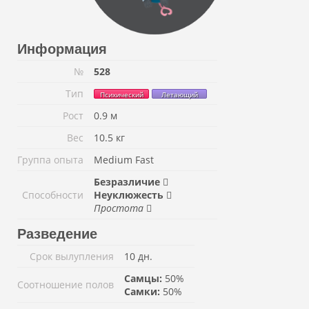
Информация
№
528
Тип
Психический
Летающий
Рост
0.9 м
Вес
10.5 кг
Группа опыта
Medium Fast
Безразличие
Способности
Неуклюжесть
Простота
Разведение
Срок вылупления
10 дн.
Самцы:
50%
Соотношение полов
Самки:
50%