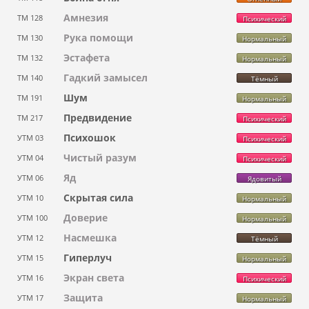
Амнезия
ТМ 128
Психический
Рука помощи
ТМ 130
Нормальный
Эстафета
ТМ 132
Нормальный
Гадкий замысел
ТМ 140
Тёмный
Шум
ТМ 191
Нормальный
Предвидение
ТМ 217
Психический
Психошок
УТМ 03
Психический
Чистый разум
УТМ 04
Психический
Яд
УТМ 06
Ядовитый
Скрытая сила
УТМ 10
Нормальный
Доверие
УТМ 100
Нормальный
Насмешка
УТМ 12
Тёмный
Гиперлуч
УТМ 15
Нормальный
Экран света
УТМ 16
Психический
Защита
УТМ 17
Нормальный