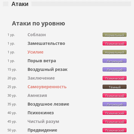
Атаки
Атаки по уровню
Соблазн
1 ур.
Нормальный
Замешательство
1 ур.
Психический
Усилие
1 ур.
Нормальный
Порыв ветра
1 ур.
Летающий
Воздушный резак
15 ур.
Летающий
Заключение
20 ур.
Психический
Самоуверенность
25 ур.
Тёмный
Амнезия
30 ур.
Психический
Воздушное лезвие
35 ур.
Летающий
Психокинез
40 ур.
Психический
Чистый разум
45 ур.
Психический
Предвидение
50 ур.
Психический