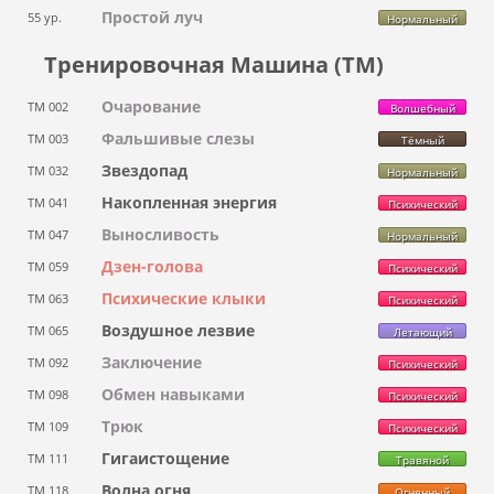
Простой луч
55 ур.
Нормальный
Тренировочная Машина (ТМ)
Очарование
ТМ 002
Волшебный
Фальшивые слезы
ТМ 003
Тёмный
Звездопад
ТМ 032
Нормальный
Накопленная энергия
ТМ 041
Психический
Выносливость
ТМ 047
Нормальный
Дзен-голова
ТМ 059
Психический
Психические клыки
ТМ 063
Психический
Воздушное лезвие
ТМ 065
Летающий
Заключение
ТМ 092
Психический
Обмен навыками
ТМ 098
Психический
Трюк
ТМ 109
Психический
Гигаистощение
ТМ 111
Травяной
Волна огня
ТМ 118
Огненный