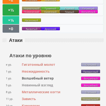
Огненный
Земляной
Нормальный
Травяной
Ледяной
Летающий
×½
Психический
Каменный
Тёмный
Волшебный
×¼
Насекомый
×0
Ядовитый
Драконий
Атаки
Атаки по уровню
Гигатонный молот
e ур.
Стальной
Неожиданность
1 ур.
Призрачный
Волшебный ветер
1 ур.
Волшебный
Невинный взгляд
5 ур.
Волшебный
Металлические когти
8 ур.
Стальной
Зависть
11 ур.
Нормальный
Камнелом
14 ур.
Боевой