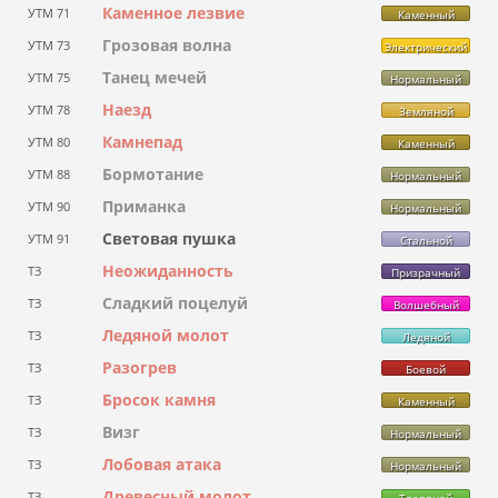
Каменное лезвие
УТМ 71
Каменный
Грозовая волна
УТМ 73
Электрический
Танец мечей
УТМ 75
Нормальный
Наезд
УТМ 78
Земляной
Камнепад
УТМ 80
Каменный
Бормотание
УТМ 88
Нормальный
Приманка
УТМ 90
Нормальный
Световая пушка
УТМ 91
Стальной
Неожиданность
ТЗ
Призрачный
Сладкий поцелуй
ТЗ
Волшебный
Ледяной молот
ТЗ
Ледяной
Разогрев
ТЗ
Боевой
Бросок камня
ТЗ
Каменный
Визг
ТЗ
Нормальный
Лобовая атака
ТЗ
Нормальный
Древесный молот
ТЗ
Травяной