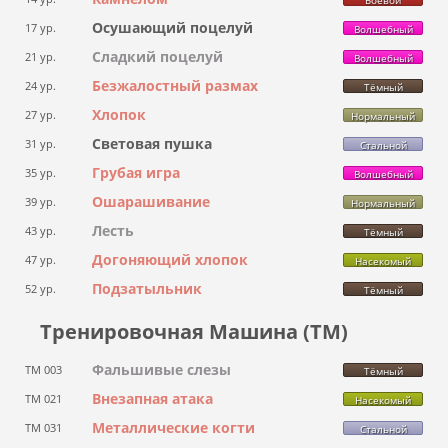
Осушающий поцелуй
17 ур.
Волшебный
Сладкий поцелуй
21 ур.
Волшебный
Безжалостный размах
24 ур.
Тёмный
Хлопок
27 ур.
Нормальный
Световая пушка
31 ур.
Стальной
Грубая игра
35 ур.
Волшебный
Ошарашивание
39 ур.
Нормальный
Лесть
43 ур.
Тёмный
Догоняющий хлопок
47 ур.
Насекомый
Подзатыльник
52 ур.
Тёмный
Тренировочная Машина (ТМ)
Фальшивые слезы
ТМ 003
Тёмный
Внезапная атака
ТМ 021
Насекомый
Металлические когти
ТМ 031
Стальной