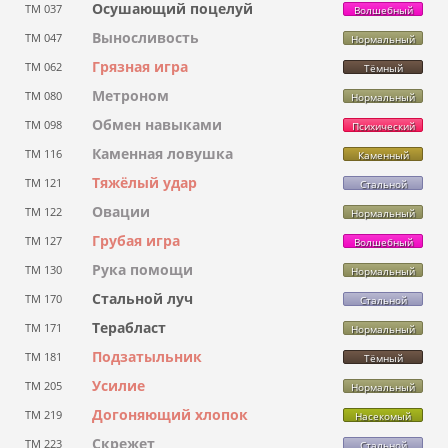
Осушающий поцелуй
ТМ 037
Волшебный
Выносливость
ТМ 047
Нормальный
Грязная игра
ТМ 062
Тёмный
Метроном
ТМ 080
Нормальный
Обмен навыками
ТМ 098
Психический
Каменная ловушка
ТМ 116
Каменный
Тяжёлый удар
ТМ 121
Стальной
Овации
ТМ 122
Нормальный
Грубая игра
ТМ 127
Волшебный
Рука помощи
ТМ 130
Нормальный
Стальной луч
ТМ 170
Стальной
Терабласт
ТМ 171
Нормальный
Подзатыльник
ТМ 181
Тёмный
Усилие
ТМ 205
Нормальный
Догоняющий хлопок
ТМ 219
Насекомый
Скрежет
ТМ 223
Стальной