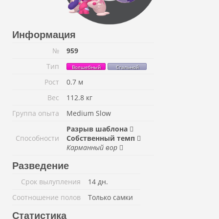
Информация
№
959
Тип
Волшебный
Стальной
Рост
0.7 м
Вес
112.8 кг
Группа опыта
Medium Slow
Разрыв шаблона
Способности
Собственный темп
Карманный вор
Разведение
Срок вылупления
14 дн.
Соотношение полов
Только самки
Статистика