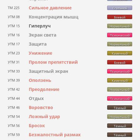
Сильное давление
ТМ 225
Стальной
Концентрация мышц
УТМ 08
Боевой
Гиперлуч
УТМ 15
Нормальный
Экран света
УТМ 16
Психический
Защита
УТМ 17
Нормальный
Унижение
УТМ 23
Каменный
Пролом препятствий
УТМ 31
Боевой
Защитный экран
УТМ 33
Психический
Оползень
УТМ 39
Каменный
Преодоление
УТМ 42
Нормальный
Отдых
УТМ 44
Психический
Воровство
УТМ 46
Тёмный
Ложный удар
УТМ 54
Нормальный
Бросок
УТМ 56
Тёмный
Безжалостный размах
УТМ 59
Тёмный