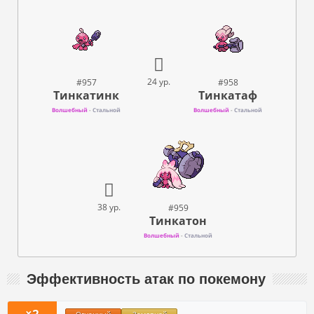
24 ур.
#957
#958
Тинкатинк
Тинкатаф
Волшебный
-
Стальной
Волшебный
-
Стальной
38 ур.
#959
Тинкатон
Волшебный
-
Стальной
Эффективность атак по покемону
×2