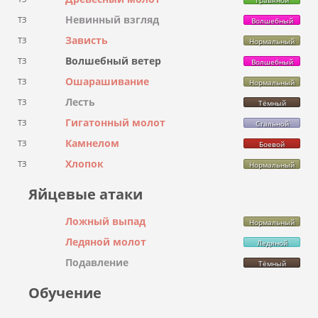
Невинный взгляд
ТЗ
Волшебный
Зависть
ТЗ
Нормальный
Волшебный ветер
ТЗ
Волшебный
Ошарашивание
ТЗ
Нормальный
Лесть
ТЗ
Тёмный
Гигатонный молот
ТЗ
Стальной
Камнелом
ТЗ
Боевой
Хлопок
ТЗ
Нормальный
Яйцевые атаки
Ложный выпад
Нормальный
Ледяной молот
Ледяной
Подавление
Тёмный
Обучение