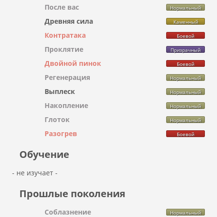
После вас
Нормальный
Древняя сила
Каменный
Контратака
Боевой
Проклятие
Призрачный
Двойной пинок
Боевой
Регенерация
Нормальный
Выплеск
Нормальный
Накопление
Нормальный
Глоток
Нормальный
Разогрев
Боевой
Обучение
- не изучает -
Прошлые поколения
Соблазнение
Нормальный