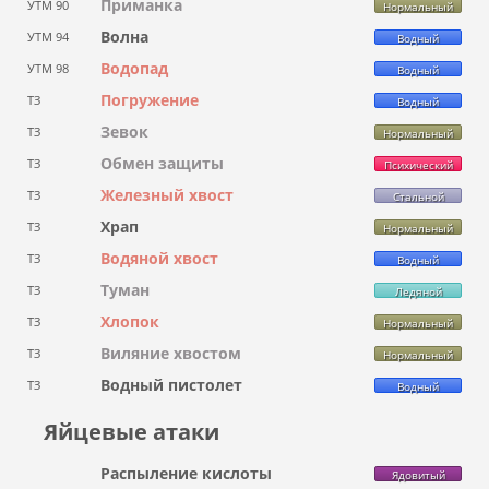
Приманка
УТМ 90
Нормальный
Волна
УТМ 94
Водный
Водопад
УТМ 98
Водный
Погружение
ТЗ
Водный
Зевок
ТЗ
Нормальный
Обмен защиты
ТЗ
Психический
Железный хвост
ТЗ
Стальной
Храп
ТЗ
Нормальный
Водяной хвост
ТЗ
Водный
Туман
ТЗ
Ледяной
Хлопок
ТЗ
Нормальный
Виляние хвостом
ТЗ
Нормальный
Водный пистолет
ТЗ
Водный
Яйцевые атаки
Распыление кислоты
Ядовитый