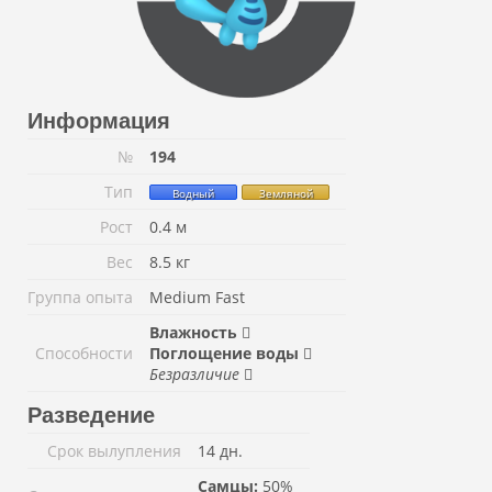
Информация
№
194
Тип
Водный
Земляной
Рост
0.4 м
Вес
8.5 кг
Группа опыта
Medium Fast
Влажность
Способности
Поглощение воды
Безразличие
Разведение
Срок вылупления
14 дн.
Самцы:
50%