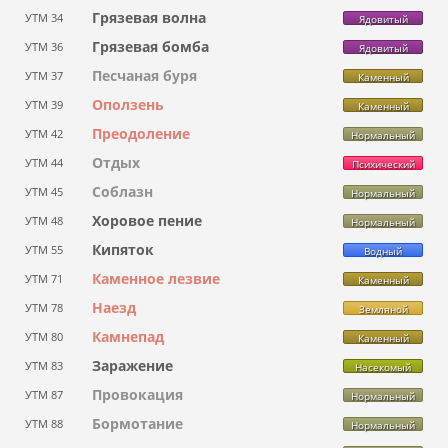
Грязевая волна
УТМ 34
Ядовитый
Грязевая бомба
УТМ 36
Ядовитый
Песчаная буря
УТМ 37
Каменный
Оползень
УТМ 39
Каменный
Преодоление
УТМ 42
Нормальный
Отдых
УТМ 44
Психический
Соблазн
УТМ 45
Нормальный
Хоровое пение
УТМ 48
Нормальный
Кипяток
УТМ 55
Водный
Каменное лезвие
УТМ 71
Каменный
Наезд
УТМ 78
Земляной
Камнепад
УТМ 80
Каменный
Заражение
УТМ 83
Насекомый
Провокация
УТМ 87
Нормальный
Бормотание
УТМ 88
Нормальный