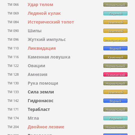
Удар телом
ТМ 066
Нормальный
Ледяной кулак
ТМ 069
Ледяной
Истерический топот
ТМ 084
Земляной
Шипы
ТМ 090
Земляной
Жуткий импульс
ТМ 096
Электрический
Ликвидация
ТМ 110
Водный
Каменная ловушка
ТМ 116
Каменный
Овации
ТМ 122
Нормальный
Амнезия
ТМ 128
Психический
Рука помощи
ТМ 130
Нормальный
Сила земли
ТМ 133
Земляной
Гидронасос
ТМ 142
Водный
Терабласт
ТМ 171
Нормальный
Мгла
ТМ 174
Ледяной
Двойное лезвие
ТМ 204
Нормальный