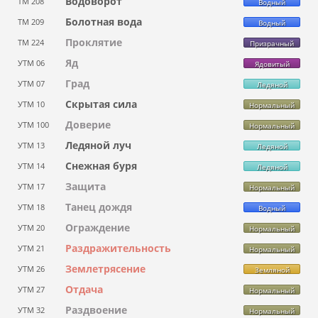
Водоворот
ТМ 208
Водный
Болотная вода
ТМ 209
Водный
Проклятие
ТМ 224
Призрачный
Яд
УТМ 06
Ядовитый
Град
УТМ 07
Ледяной
Скрытая сила
УТМ 10
Нормальный
Доверие
УТМ 100
Нормальный
Ледяной луч
УТМ 13
Ледяной
Снежная буря
УТМ 14
Ледяной
Защита
УТМ 17
Нормальный
Танец дождя
УТМ 18
Водный
Ограждение
УТМ 20
Нормальный
Раздражительность
УТМ 21
Нормальный
Землетрясение
УТМ 26
Земляной
Отдача
УТМ 27
Нормальный
Раздвоение
УТМ 32
Нормальный