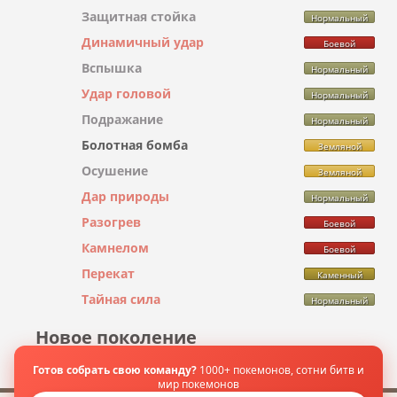
Защитная стойка
Нормальный
Динамичный удар
Боевой
Вспышка
Нормальный
Удар головой
Нормальный
Подражание
Нормальный
Болотная бомба
Земляной
Осушение
Земляной
Дар природы
Нормальный
Разогрев
Боевой
Камнелом
Боевой
Перекат
Каменный
Тайная сила
Нормальный
Новое поколение
- не изучает -
Готов собрать свою команду?
1000+ покемонов, сотни битв и
мир покемонов