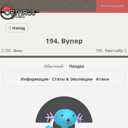
Регистрация
Назад
194. Вупер
195. Квагсайр
193. Янма
Обычный
Палдеа
Информация
Статы & Эволюции
Атаки