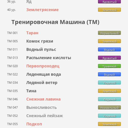
Яд
36 ур.
Ядовитый
Землетрясение
40 ур.
Земляной
Тренировочная Машина (ТМ)
Таран
ТМ 001
Нормальный
Комок грязи
ТМ 005
Земляной
Водный пульс
ТМ 011
Водный
Распыление кислоты
ТМ 013
Ядовитый
Первопроходец
ТМ 020
Травяной
Леденящая вода
ТМ 022
Водный
Ледяной ветер
ТМ 034
Ледяной
Тина
ТМ 035
Земляной
Снежная лавина
ТМ 046
Ледяной
Выносливость
ТМ 047
Нормальный
Снежный пейзаж
ТМ 052
Ледяной
Подкоп
ТМ 055
Земляной