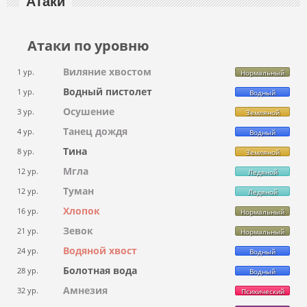
Атаки
Атаки по уровню
Виляние хвостом
1 ур.
Нормальный
Водный пистолет
1 ур.
Водный
Осушение
3 ур.
Земляной
Танец дождя
4 ур.
Водный
Тина
8 ур.
Земляной
Мгла
12 ур.
Ледяной
Туман
12 ур.
Ледяной
Хлопок
16 ур.
Нормальный
Зевок
21 ур.
Нормальный
Водяной хвост
24 ур.
Водный
Болотная вода
28 ур.
Водный
Амнезия
32 ур.
Психический