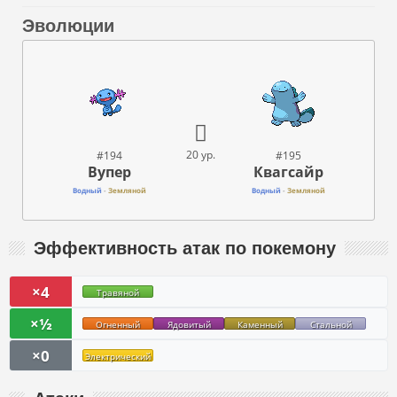
Эволюции
20 ур.
#194
#195
Вупер
Квагсайр
Водный
-
Земляной
Водный
-
Земляной
Эффективность атак по покемону
×4
Травяной
×½
Огненный
Ядовитый
Каменный
Стальной
×0
Электрический