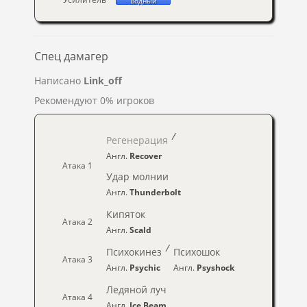
Водный
Спец дамагер
Написано
Link_off
Рекомендуют 0% игроков
/
Регенерация
Англ.
Recover
Атака 1
Удар молнии
Англ.
Thunderbolt
Кипяток
Атака 2
Англ.
Scald
/
Психокинез
Психошок
Атака 3
Англ.
Psychic
Англ.
Psyshock
Ледяной луч
Атака 4
Англ.
Ice Beam