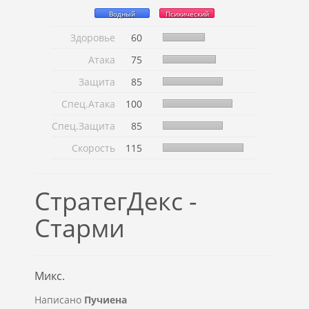
Водный
Психический
Здоровье
60
Атака
75
Защита
85
Спец.Атака
100
Спец.Защита
85
Скорость
115
СтратегДекс -
Старми
Микс.
Написано
Пучиена