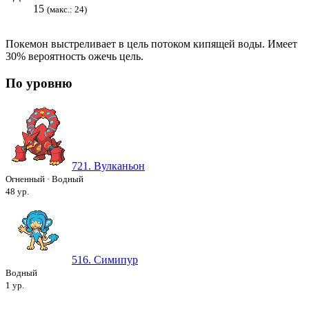
15
(макс.: 24)
Покемон выстреливает в цель потоком кипящей воды. Имеет
30% вероятность ожечь цель.
По уровню
721. Вулканьон
Огненный
·
Водный
48 ур.
516. Симипур
Водный
1 ур.