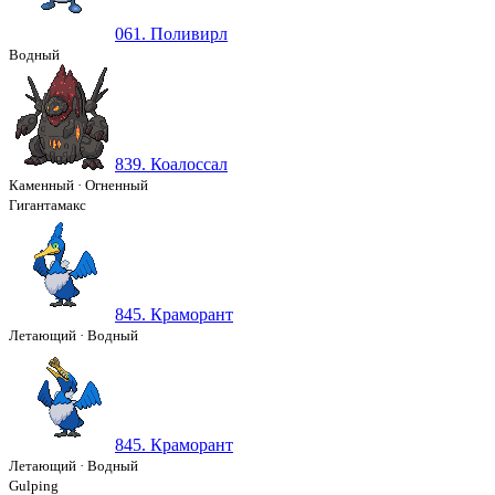
061. Поливирл
Водный
839. Коалоссал
Каменный
·
Огненный
Гигантамакс
845. Краморант
Летающий
·
Водный
845. Краморант
Летающий
·
Водный
Gulping