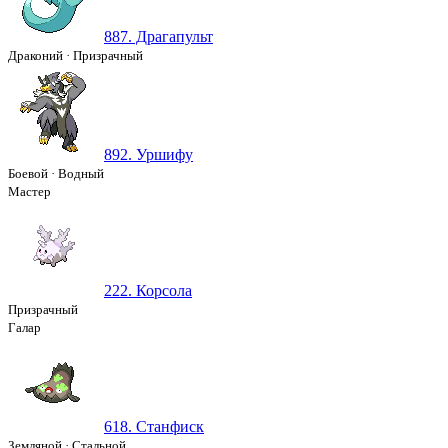
887. Драгапульт
Драконий
·
Призрачный
892. Уршифу
Боевой
·
Водный
Мастер
222. Корсола
Призрачный
Галар
618. Станфиск
Земляной
·
Стальной