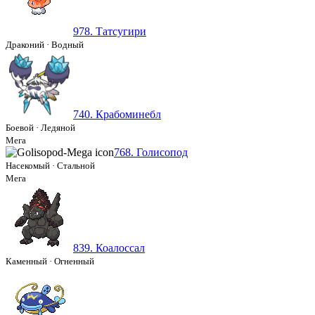
978. Татсугири
Драконий
·
Водный
740. Крабоминебл
Боевой
·
Ледяной
Мега
768. Голисопод
Насекомый
·
Стальной
Мега
839. Коалоссал
Каменный
·
Огненный