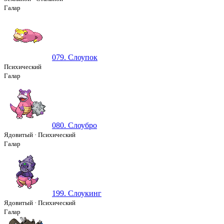
Галар
079. Слоупок
Психический
Галар
080. Слоубро
Ядовитый
·
Психический
Галар
199. Слоукинг
Ядовитый
·
Психический
Галар