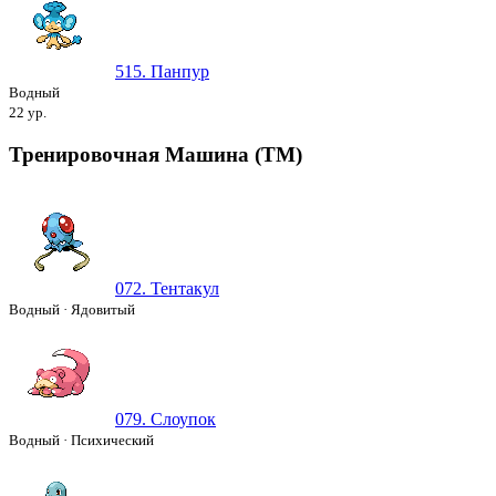
515. Панпур
Водный
22 ур.
Тренировочная Машина (ТМ)
072. Тентакул
Водный
·
Ядовитый
079. Слоупок
Водный
·
Психический