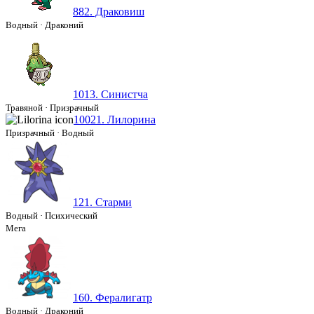
882. Драковиш
Водный
·
Драконий
1013. Синистча
Травяной
·
Призрачный
10021. Лилорина
Призрачный
·
Водный
121. Старми
Водный
·
Психический
Мега
160. Фералигатр
Водный
·
Драконий