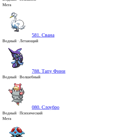
Мега
581. Свана
Водный
·
Летающий
788. Тапу Фини
Водный
·
Волшебный
080. Слоубро
Водный
·
Психический
Мега