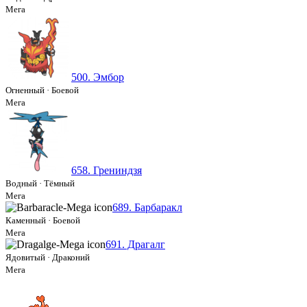
Мега
500. Эмбор
Огненный
·
Боевой
Мега
658. Грениндзя
Водный
·
Тёмный
Мега
689. Барбаракл
Каменный
·
Боевой
Мега
691. Драгалг
Ядовитый
·
Драконий
Мега