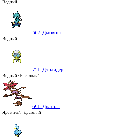
Водный
502. Дьювотт
Водный
751. Дупайдер
Водный
·
Насекомый
691. Драгалг
Ядовитый
·
Драконий