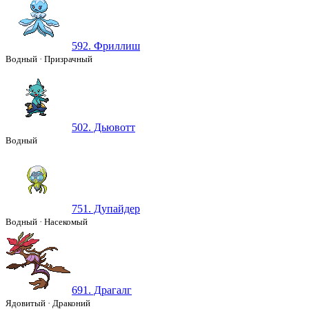
592. Фриллиш
Водный
·
Призрачный
502. Дьювотт
Водный
751. Дупайдер
Водный
·
Насекомый
691. Драгалг
Ядовитый
·
Драконий