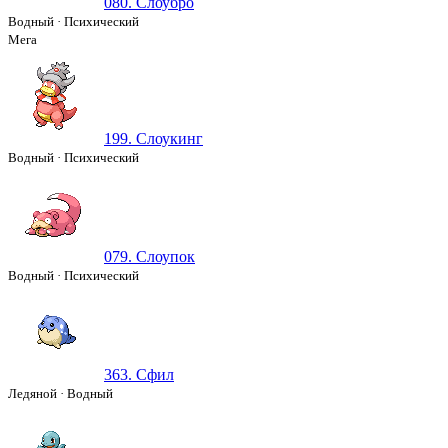
080. Слоубро
Водный
·
Психический
Мега
199. Слоукинг
Водный
·
Психический
079. Слоупок
Водный
·
Психический
363. Сфил
Ледяной
·
Водный