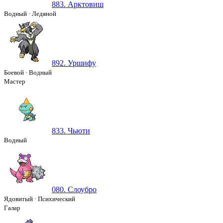
883. Арктовиш
Водный
·
Ледяной
892. Уршифу
Боевой
·
Водный
Мастер
833. Чьюти
Водный
080. Слоубро
Ядовитый
·
Психический
Галар