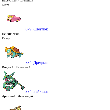
Насекомый
·
Стальной
Мега
079. Слоупок
Психический
Галар
834. Дреднав
Водный
·
Каменный
384. Рейкваза
Драконий
·
Летающий