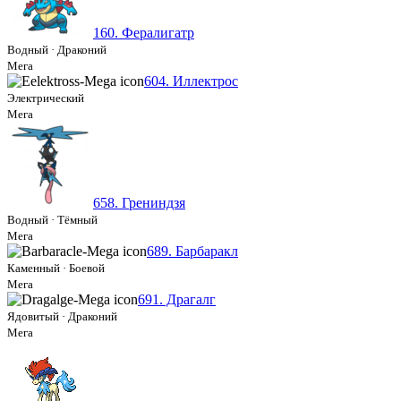
160. Фералигатр
Водный
·
Драконий
Мега
604. Иллектрос
Электрический
Мега
658. Грениндзя
Водный
·
Тёмный
Мега
689. Барбаракл
Каменный
·
Боевой
Мега
691. Драгалг
Ядовитый
·
Драконий
Мега