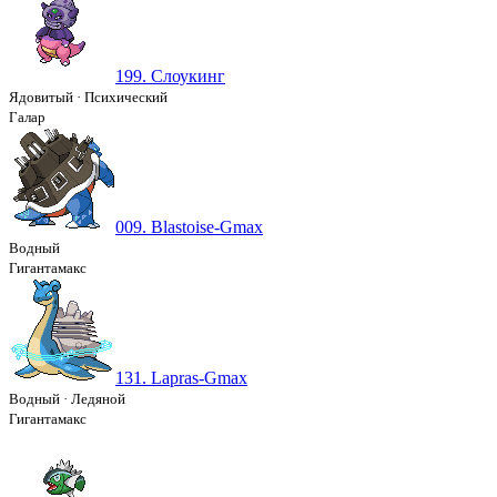
199. Слоукинг
Ядовитый
·
Психический
Галар
009. Blastoise-Gmax
Водный
Гигантамакс
131. Lapras-Gmax
Водный
·
Ледяной
Гигантамакс