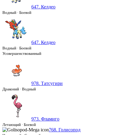
647. Келдео
Водный
·
Боевой
647. Келдео
Водный
·
Боевой
Усовершенствованный
978. Татсугири
Драконий
·
Водный
973. Фламиго
Летающий
·
Боевой
768. Голисопод