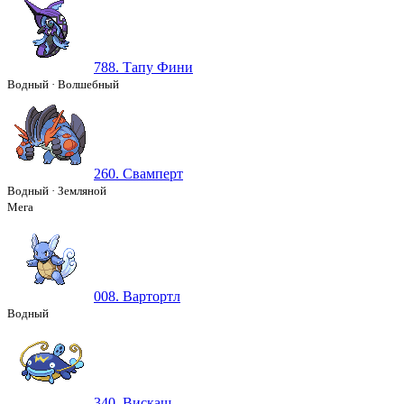
788. Тапу Фини
Водный
·
Волшебный
260. Свамперт
Водный
·
Земляной
Мега
008. Вартортл
Водный
340. Вискаш